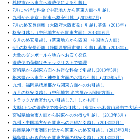
札幌市から東京へ混載便による引越し
7月にお得な料金で中部地方から関東方面へ引越し
九州から東京・関東へ格安引越し(2013年7月)
7月の格安長距離（大阪府大阪市発）引越し募集（2013年）
格安引越し（中部地方から関東方面）:2013年６月
６月の格安引越し（関東地方から四国・中国地方方面）
6月の格安長距離（静岡県磐田市発）引越し募集（2013年）
大量のダンボールを地方へお安く発送
混載便の荷物はチェックリストで管理
宮崎県から関東方面へお得な料金で引越し(2013年5月)
栃木県から東京・神奈川方面のお得な引越し(2013年5月)
九州、福岡県糟屋郡から関東方面へのお引越し
５月の格安引越し（中部地方 名古屋から関東方面）
トラックが近寄れない引越し先！しかも雨！
大型4トンの混載便で格安の引越し（東京から和歌山経由で大阪
宮城県仙台市方面から関東へのお得な引越し（2013年3月）
九州・中国地方から関東へのお得な引越し（2013年3月）
兵庫県神戸市灘区付近から関東への格安引越し（2013年3月）
福島県いわき市から関東方面の格安引越し（2013年3月）