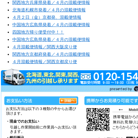
関西地方兵庫県発着／４月の混載便情報
北海道札幌市発着／４月の混載便情報
４月２日（金）京都発、混載便情報
中国地方広島県発着／４月の混載便情報
四国地方帰り便受付中！！
中国地方広島県発着／４月の混載便情報
４月混載便情報／関西大阪戻り便
関西地方京都府発着／４月の混載便情報
４月混載便情報／関西京都戻り便
お支払方法は以下の３種類の中からお選び
頂けます。
・現金でのお支払い
引越し作業開始前に作業員へお支払い頂
きます。
・銀行振込