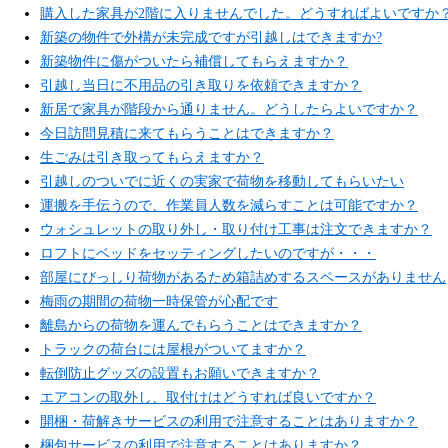
購入した家具が2階に入りませんでした。どうすればよいですか
新築の物件で外構が未完成ですが引越しはできますか?
新築物件に傷がついたら補償してもらえますか？
引越し当日に不用品の引き取りを依頼できますか？
新居で家具が階段から通りません。どうしたらよいですか？
今日訪問見積に来てもらうことはできますか？
生ごみは引き取ってもらえますか？
引越しのついでに近くの実家で荷物を移動してもらいたい
運搬を手伝うので、作業員人数を減らすことは可能ですか？
ウォシュレットの取り外し・取り付け工事は注文できますか？
ロフトにベッドをセッティングしたいのですが・・・
部屋にびっしり荷物があるため箱詰めするスペースがありません
梅雨の期間の荷物一時保管が心配です
離島からの荷物を運んでもらうことはできますか？
トラックの荷台には屋根がついてますか？
転倒防止グッズの設置もお願いできますか？
エアコンの取外し、取付けはどうすれば良いですか？
開梱・荷解きサービスの利用で注意することはありますか？
梱包サービスの利用で注意することはありますか？