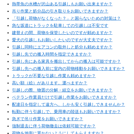
熱帯魚の水槽が沢山ある引越しもお願い出来ますか？
吊り作業と処分品の引き取りをお願いできますか？
「引越し荷物がなくなった？」と困らないための対策は？
急な坂道にトラックを駐車しての引越しは不安です
建替えの間、荷物を保管したいのですが頼めますか？
愛犬の引越しもお願いしたいのですが大丈夫ですか？
引越し同時にエアコンの取外しと処分も頼めますか？
引越し先での搬入時間を指定できますか？
引越し先にある家具を搬出してからの搬入は可能ですか？
引越し先への搬入前に室内の荷物移動をお願いできますか？
トラックが不要な引越し作業も頼めますか？
高い額（絵）があります。運べますか？
引越しの際、物置の分解・組立をお願いできますか？
ベテラン作業員だけで引越し作業をお願いできますか？
配達日を指定して遠方へ、しかも安く引越しできませんか？
転勤に伴う引越しで、乗用車の陸送もお願いできますか？
急ぎで吊り作業をお願いできますか？
強制退去に伴う荷物撤去は依頼可能ですか？
荷物を地面に置かないようにしてもらえますか？