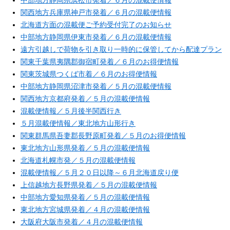
中部地方静岡県浜松市発着／６月の混載便情報
関西地方兵庫県神戸市発着／６月の混載便情報
北海道方面の混載便ご予約受付完了のお知らせ
中部地方静岡県伊東市発着／６月の混載便情報
遠方引越しで荷物を引き取り一時的に保管してから配達プラン
関東千葉県夷隅郡御宿町発着／６月のお得便情報
関東茨城県つくば市着／６月のお得便情報
中部地方静岡県沼津市発着／５月の混載便情報
関西地方京都府発着／５月の混載便情報
混載便情報／５月後半関西行き
５月混載便情報／東北地方山形行き
関東群馬県吾妻郡長野原町発着／５月のお得便情報
東北地方山形県発着／５月の混載便情報
北海道札幌市発／５月の混載便情報
混載便情報／５月２０日以降～６月北海道戻り便
上信越地方長野県発着／５月の混載便情報
中部地方愛知県発着／５月の混載便情報
東北地方宮城県発着／４月の混載便情報
大阪府大阪市発着／４月の混載便情報