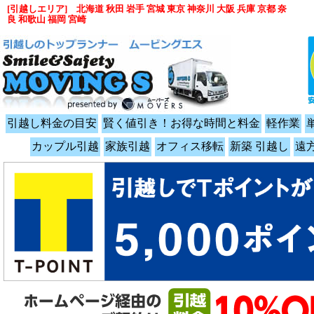
[引越しエリア] 北海道 秋田 岩手 宮城 東京 神奈川 大阪 兵庫 京都 奈
良 和歌山 福岡 宮崎
引越し料金の目安
賢く値引き！お得な時間と料金
軽作業
カップル引越
家族引越
オフィス移転
新築 引越し
遠