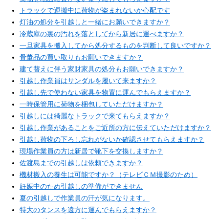
トラックで運搬中に荷物が盗まれないか心配です
灯油の処分を引越しと一緒にお願いできますか？
冷蔵庫の裏の汚れを落としてから新居に運べますか？
一旦家具を搬入してから処分するものを判断して良いですか？
骨董品の買い取りもお願いできますか？
建て替えに伴う家財家具の処分もお願いできますか？
引越し作業員はサンダルを履いて来ますか？
引越し先で使わない家具を物置に運んでもらえますか？
一時保管用に荷物を梱包していただけますか？
引越しには綺麗なトラックで来てもらえますか？
引越し作業があることをご近所の方に伝えていただけますか？
引越し荷物の下ろし忘れがないか確認させてもらえますか？
現場作業員の方は新居で靴下を交換しますか？
佐渡島までの引越しは依頼できますか？
機材搬入の養生は可能ですか？（テレビＣＭ撮影のため）
妊娠中のため引越しの準備ができません
夏の引越しで作業員の汗が気になります。
特大のタンスを遠方に運んでもらえますか？