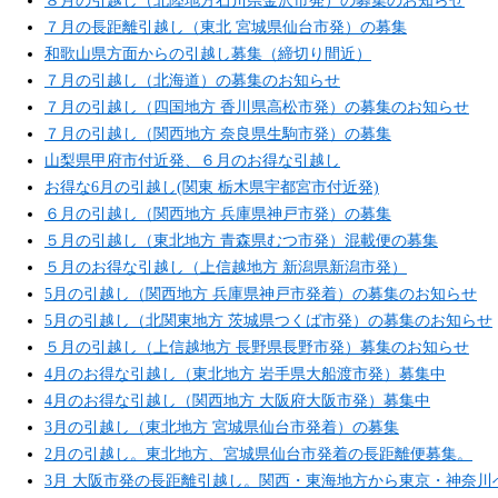
８月の引越し（北陸地方石川県金沢市発）の募集のお知らせ
７月の長距離引越し（東北 宮城県仙台市発）の募集
和歌山県方面からの引越し募集（締切り間近）
７月の引越し（北海道）の募集のお知らせ
７月の引越し（四国地方 香川県高松市発）の募集のお知らせ
７月の引越し（関西地方 奈良県生駒市発）の募集
山梨県甲府市付近発、６月のお得な引越し
お得な6月の引越し(関東 栃木県宇都宮市付近発)
６月の引越し（関西地方 兵庫県神戸市発）の募集
５月の引越し（東北地方 青森県むつ市発）混載便の募集
５月のお得な引越し（上信越地方 新潟県新潟市発）
5月の引越し（関西地方 兵庫県神戸市発着）の募集のお知らせ
5月の引越し（北関東地方 茨城県つくば市発）の募集のお知らせ
５月の引越し（上信越地方 長野県長野市発）募集のお知らせ
4月のお得な引越し（東北地方 岩手県大船渡市発）募集中
4月のお得な引越し（関西地方 大阪府大阪市発）募集中
3月の引越し（東北地方 宮城県仙台市発着）の募集
2月の引越し。東北地方、宮城県仙台市発着の長距離便募集。
3月 大阪市発の長距離引越し。関西・東海地方から東京・神奈川