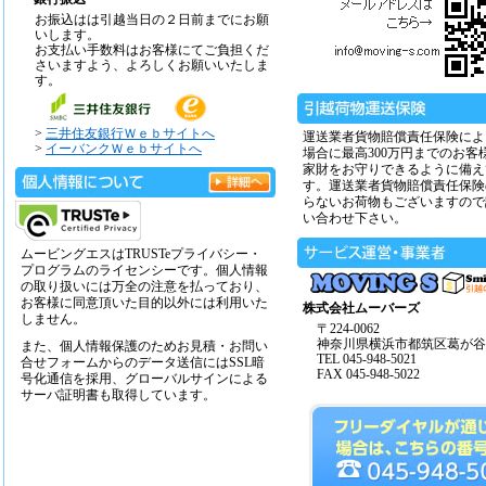
お振込はは引越当日の２日前までにお願
いします。
お支払い手数料はお客様にてご負担くだ
さいますよう、よろしくお願いいたしま
す。
>
三井住友銀行Ｗｅｂサイトへ
運送業者貨物賠償責任保険によ
>
イーバンクＷｅｂサイトへ
場合に最高300万円までのお客
家財をお守りできるように備え
す。運送業者貨物賠償責任保険
らないお荷物もございますので
い合わせ下さい。
ムービングエスはTRUSTeプライバシー・
プログラムのライセンシーです。個人情報
の取り扱いには万全の注意を払っており、
お客様に同意頂いた目的以外には利用いた
株式会社ムーバーズ
しません。
〒224-0062
神奈川県横浜市都筑区葛が谷14
また、個人情報保護のためお見積・お問い
TEL 045-948-5021
合せフォームからのデータ送信にはSSL暗
FAX 045-948-5022
号化通信を採用、グローバルサインによる
サーバ証明書も取得しています。