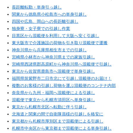
長距離転勤・単身引っ越し
関東から徳島県小松島市への単身引越し
四国や広島、岡山への長距離引越し
独身寮・女子寮での引越し作業
目黒区から混載便を利用して大阪へ安く引越し
東大阪市で介護施設の荷物を引き取り混載便で運搬
神奈川県から兵庫県相生市までの引越し
宮崎県小林市から神奈川県までの家族引越し
宮崎県西諸県郡高原町から神奈川県へ混載便で引越し
東京から佐賀県鹿島市へ混載便で単身引越し
福岡県筑紫野市二日市北にて引越し混載便のお届け！
複数のお客様の引越し荷物を運ぶ混載便のコンテナ内部
奈良県から九州・福岡へ混載便による引越し
混載便で東京から札幌市清田区へ単身引越し
東京から札幌市北区へ転勤に伴う引越し
北海道と関東の間で自衛隊員様の引越しを格安に
東京都から札幌市厚別区まで混載便による引越し
札幌市中央区から東京都まで混載便による単身引越し