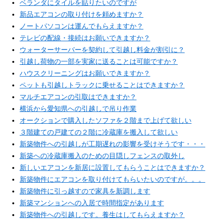
ベランダにタイルを貼りたいのですが
新品エアコンの取り付けを頼めますか？
ノートパソコンは運んでもらえますか？
テレビの配線・接続はお願いできますか？
ウォーターサーバーを契約して引越し料金が割引に？
引越し荷物の一部を実家に送ることは可能ですか？
ハウスクリーニングはお願いできますか？
ペットも引越しトラックに乗せることはできますか？
マルチエアコンの引取はできますか？
横浜から愛知県への引越しで吊り作業
オークションで購入したソファを２階まで上げて欲しい
３階建ての戸建ての２階に冷蔵庫を搬入して欲しい
新築物件への引越しが工期遅れの影響を受けそうです・・・
新築への冷蔵庫搬入のための目隠しフェンスの取外し
新しいエアコンを新居に設置してもらうことはできますか？
新築物件にエアコンを取り付けてもらいたいのですが。。。
新築物件に引っ越すので家具を新調します
新築マンションへの入居で時間指定があります
新築物件への引越しです。養生はしてもらえますか？