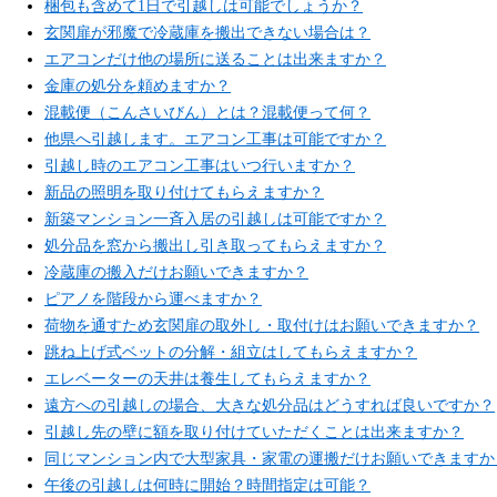
梱包も含めて1日で引越しは可能でしょうか？
玄関扉が邪魔で冷蔵庫を搬出できない場合は？
エアコンだけ他の場所に送ることは出来ますか？
金庫の処分を頼めますか？
混載便（こんさいびん）とは？混載便って何？
他県へ引越します。エアコン工事は可能ですか？
引越し時のエアコン工事はいつ行いますか？
新品の照明を取り付けてもらえますか？
新築マンション一斉入居の引越しは可能ですか？
処分品を窓から搬出し引き取ってもらえますか？
冷蔵庫の搬入だけお願いできますか？
ピアノを階段から運べますか？
荷物を通すため玄関扉の取外し・取付けはお願いできますか？
跳ね上げ式ベットの分解・組立はしてもらえますか？
エレベーターの天井は養生してもらえますか？
遠方への引越しの場合、大きな処分品はどうすれば良いですか？
引越し先の壁に額を取り付けていただくことは出来ますか？
同じマンション内で大型家具・家電の運搬だけお願いできますか
午後の引越しは何時に開始？時間指定は可能？