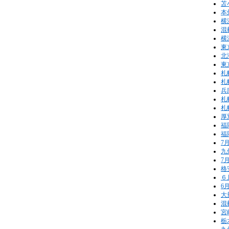
苫
本
横
混
横
東
北
東
札
札
兵
札
札
厚
福
福
7
九
7
格
６
6
大
混
宮
栃