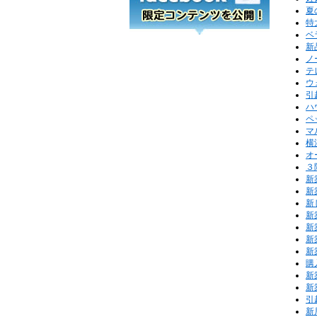
夏
特
ベ
新
ノ
テ
ウ
引
ハ
ペ
マ
横
オ
３
新
新
新
新
新
新
新
購
新
新
引
新