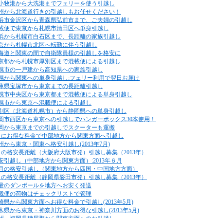
小牧港から大洗港までフェリーを使う引越し
州から北海道行きの引越しもお任せください！
浜市金沢区から青森県弘前市まで、ご夫婦の引越し
載便で東京から札幌市清田区へ単身引越し
浜から札幌市白石区まで、長距離の家族引越し
京から札幌市北区へ転勤に伴う引越し
海道と関東の間で自衛隊員様の引越しを格安に
京都から札幌市厚別区まで混載便による引越し
幌市の一戸建から高知県への家族引越し
幌から関東への単身引越し:フェリー利用で翌日お届け
庫県宝塚市から東京までの長距離引越し
幌市中央区から東京都まで混載便による単身引越し
幌市から東京へ混載便による引越し
別区（北海道札幌市）から静岡県への単身引越し
岡市西区から東京への引越しでハンガーボックス30本使用！
岡から東京までの引越しでスクーターも運搬
月にお得な料金で中部地方から関東方面へ引越し
州から東京・関東へ格安引越し(2013年7月)
月の格安長距離（大阪府大阪市発）引越し募集（2013年）
安引越し（中部地方から関東方面）:2013年６月
月の格安引越し（関東地方から四国・中国地方方面）
月の格安長距離（静岡県磐田市発）引越し募集（2013年）
量のダンボールを地方へお安く発送
載便の荷物はチェックリストで管理
崎県から関東方面へお得な料金で引越し(2013年5月)
木県から東京・神奈川方面のお得な引越し(2013年5月)