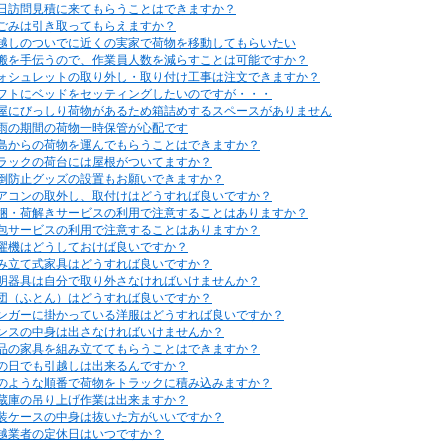
日訪問見積に来てもらうことはできますか？
ごみは引き取ってもらえますか？
越しのついでに近くの実家で荷物を移動してもらいたい
搬を手伝うので、作業員人数を減らすことは可能ですか？
ォシュレットの取り外し・取り付け工事は注文できますか？
フトにベッドをセッティングしたいのですが・・・
屋にびっしり荷物があるため箱詰めするスペースがありません
雨の期間の荷物一時保管が心配です
島からの荷物を運んでもらうことはできますか？
ラックの荷台には屋根がついてますか？
倒防止グッズの設置もお願いできますか？
アコンの取外し、取付けはどうすれば良いですか？
梱・荷解きサービスの利用で注意することはありますか？
包サービスの利用で注意することはありますか？
濯機はどうしておけば良いですか？
み立て式家具はどうすれば良いですか？
明器具は自分で取り外さなければいけませんか？
団（ふとん）はどうすれば良いですか？
ンガーに掛かっている洋服はどうすれば良いですか？
ンスの中身は出さなければいけませんか？
品の家具を組み立ててもらうことはできますか？
の日でも引越しは出来るんですか？
のような順番で荷物をトラックに積み込みますか？
蔵庫の吊り上げ作業は出来ますか？
装ケースの中身は抜いた方がいいですか？
越業者の定休日はいつですか？