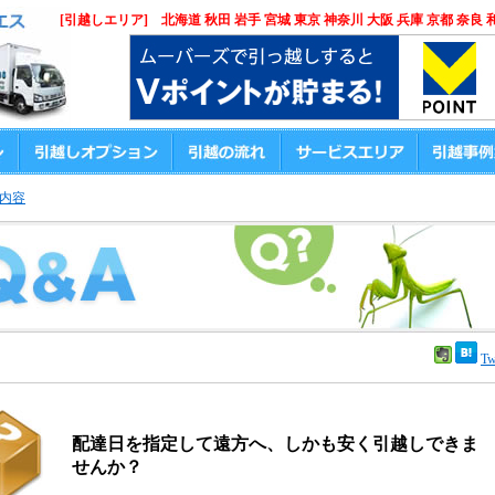
[引越しエリア] 北海道 秋田 岩手 宮城 東京 神奈川 大阪 兵庫 京都 奈良 
内容
Tw
配達日を指定して遠方へ、しかも安く引越しできま
せんか？