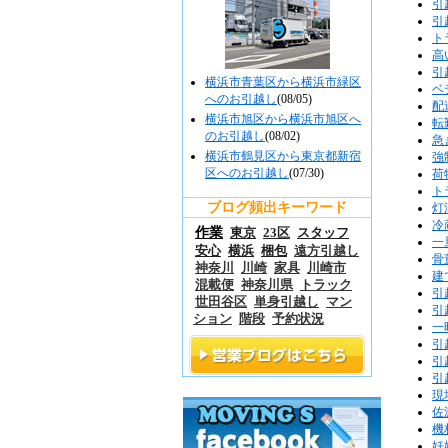
引
引
ト
高
引
横浜市青葉区から横浜市緑区
ベ
へのお引越し
(08/05)
配
横浜市旭区から横浜市旭区へ
転
のお引越し
(08/02)
急
横浜市鶴見区から東京都新宿
強
区へのお引越し
(07/30)
荷
ト
ブログ頻出キーワード
灯
冷
作業
東京
23区
スタッフ
一
安心
横浜
梱包
遠方引越し
骨
神奈川
川崎
家具
川崎市
建
混載便
神奈川県
トラック
引
世田谷区
単身引越し
マン
引
ション
階段
予約状況
一
引
引
引
現
佐
機
妊