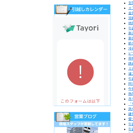
玄
エ
金
混
他
引
新
新
処
冷
ピ
荷
跳
エ
遠
引
同
午
熱
吊
「
急
建
愛
引
引