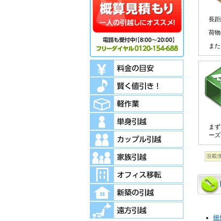
長距
荷物
また
まず
ーズ
混載
梱