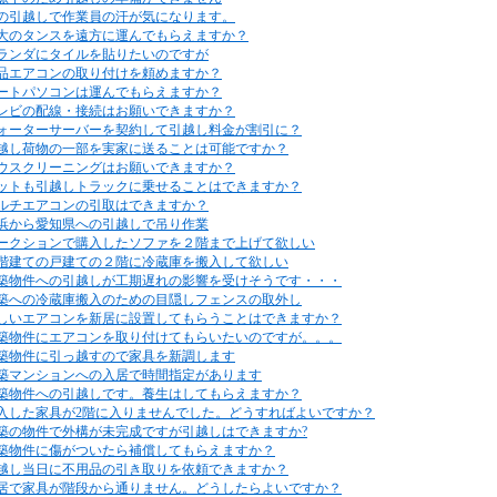
の引越しで作業員の汗が気になります。
大のタンスを遠方に運んでもらえますか？
ランダにタイルを貼りたいのですが
品エアコンの取り付けを頼めますか？
ートパソコンは運んでもらえますか？
レビの配線・接続はお願いできますか？
ォーターサーバーを契約して引越し料金が割引に？
越し荷物の一部を実家に送ることは可能ですか？
ウスクリーニングはお願いできますか？
ットも引越しトラックに乗せることはできますか？
ルチエアコンの引取はできますか？
浜から愛知県への引越しで吊り作業
ークションで購入したソファを２階まで上げて欲しい
階建ての戸建ての２階に冷蔵庫を搬入して欲しい
築物件への引越しが工期遅れの影響を受けそうです・・・
築への冷蔵庫搬入のための目隠しフェンスの取外し
しいエアコンを新居に設置してもらうことはできますか？
築物件にエアコンを取り付けてもらいたいのですが。。。
築物件に引っ越すので家具を新調します
築マンションへの入居で時間指定があります
築物件への引越しです。養生はしてもらえますか？
入した家具が2階に入りませんでした。どうすればよいですか？
築の物件で外構が未完成ですが引越しはできますか?
築物件に傷がついたら補償してもらえますか？
越し当日に不用品の引き取りを依頼できますか？
居で家具が階段から通りません。どうしたらよいですか？