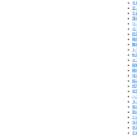
今
生
引
運
ウ
ロ
部
梅
離
ト
転
エ
開
梱
洗
組
照
布
ハ
タ
新
雨
ど
冷
衣
引