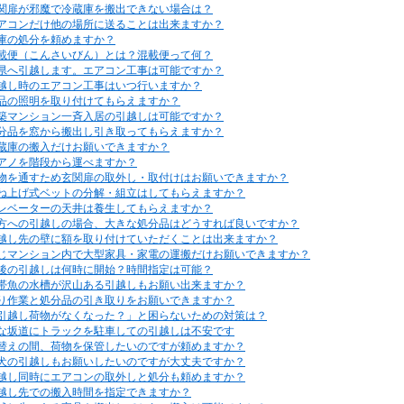
関扉が邪魔で冷蔵庫を搬出できない場合は？
アコンだけ他の場所に送ることは出来ますか？
庫の処分を頼めますか？
載便（こんさいびん）とは？混載便って何？
県へ引越します。エアコン工事は可能ですか？
越し時のエアコン工事はいつ行いますか？
品の照明を取り付けてもらえますか？
築マンション一斉入居の引越しは可能ですか？
分品を窓から搬出し引き取ってもらえますか？
蔵庫の搬入だけお願いできますか？
アノを階段から運べますか？
物を通すため玄関扉の取外し・取付けはお願いできますか？
ね上げ式ベットの分解・組立はしてもらえますか？
レベーターの天井は養生してもらえますか？
方への引越しの場合、大きな処分品はどうすれば良いですか？
越し先の壁に額を取り付けていただくことは出来ますか？
じマンション内で大型家具・家電の運搬だけお願いできますか？
後の引越しは何時に開始？時間指定は可能？
帯魚の水槽が沢山ある引越しもお願い出来ますか？
り作業と処分品の引き取りをお願いできますか？
引越し荷物がなくなった？」と困らないための対策は？
な坂道にトラックを駐車しての引越しは不安です
替えの間、荷物を保管したいのですが頼めますか？
犬の引越しもお願いしたいのですが大丈夫ですか？
越し同時にエアコンの取外しと処分も頼めますか？
越し先での搬入時間を指定できますか？