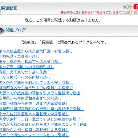
関連動画
現在、この項目に関連する動画はありません。
関連ブログ
「混載便」「長距離」に関連のあるブログ記事です。
阪市東住吉区から東京都大田区へお引っ越し
距離転勤・単身引っ越し
東から徳島県小松島市への単身引越し
国や広島、岡山への長距離引越し
身寮・女子寮での引越し作業
北から横浜市への長距離引越し
黒区から混載便を利用して大阪へ安く引越し
都市西京区から埼玉県までの引越しを格安で
大阪市で介護施設の荷物を引き取り混載便で運搬
奈川県から兵庫県相生市までの引越し
崎県小林市から神奈川県までの家族引越し
崎県西諸県郡高原町から神奈川県へ混載便で引越し
京から佐賀県鹿島市へ混載便で単身引越し
岡県筑紫野市二日市北にて引越し混載便のお届け！
数のお客様の引越し荷物を運ぶ混載便のコンテナ内部
良県から九州・福岡へ混載便による引越し
洗から北海道へのフェリーを使って引越し