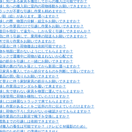
越し先にある家具を搬出してからの搬入は可能ですか？
越し先への搬入前に室内の荷物移動をお願いできますか？
ラックが不要な引越し作業も頼めますか？
い額（絵）があります。運べますか？
越しの際、物置の分解・組立をお願いできますか？
テラン作業員だけで引越し作業をお願いできますか？
達日を指定して遠方へ、しかも安く引越しできませんか？
勤に伴う引越しで、乗用車の陸送もお願いできますか？
ぎで吊り作業をお願いできますか？
制退去に伴う荷物撤去は依頼可能ですか？
物を地面に置かないようにしてもらえますか？
ラックで運搬中に荷物が盗まれないか心配です
油の処分を引越しと一緒にお願いできますか？
蔵庫の裏の汚れを落としてから新居に運べますか？
旦家具を搬入してから処分するものを判断して良いですか？
董品の買い取りもお願いできますか？
て替えに伴う家財家具の処分もお願いできますか？
越し作業員はサンダルを履いて来ますか？
越し先で使わない家具を物置に運んでもらえますか？
時保管用に荷物を梱包していただけますか？
越しには綺麗なトラックで来てもらえますか？
越し作業があることをご近所の方に伝えていただけますか？
越し荷物の下ろし忘れがないか確認させてもらえますか？
場作業員の方は新居で靴下を交換しますか？
渡島までの引越しは依頼できますか？
材搬入の養生は可能ですか？（テレビＣＭ撮影のため）
娠中のため引越しの準備ができません