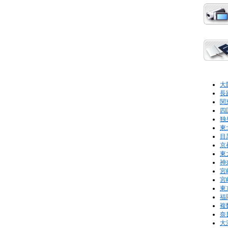
大
長
関
四
独
東
目
京
東
神
宮
宮
東
福
複
奈
大