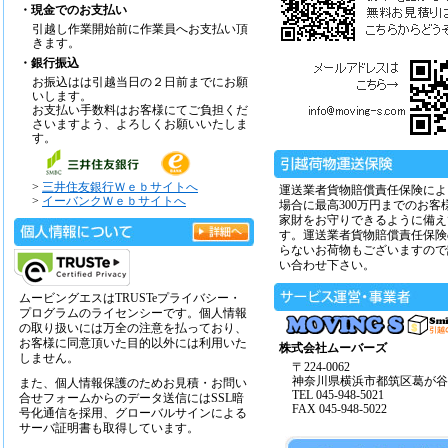
・現金でのお支払い
引越し作業開始前に作業員へお支払い頂
きます。
・銀行振込
お振込はは引越当日の２日前までにお願
いします。
お支払い手数料はお客様にてご負担くだ
さいますよう、よろしくお願いいたしま
す。
>
三井住友銀行Ｗｅｂサイトへ
運送業者貨物賠償責任保険によ
>
イーバンクＷｅｂサイトへ
場合に最高300万円までのお客
家財をお守りできるように備え
す。運送業者貨物賠償責任保険
らないお荷物もございますので
い合わせ下さい。
ムービングエスはTRUSTeプライバシー・
プログラムのライセンシーです。個人情報
の取り扱いには万全の注意を払っており、
お客様に同意頂いた目的以外には利用いた
株式会社ムーバーズ
しません。
〒224-0062
神奈川県横浜市都筑区葛が谷14
また、個人情報保護のためお見積・お問い
TEL 045-948-5021
合せフォームからのデータ送信にはSSL暗
FAX 045-948-5022
号化通信を採用、グローバルサインによる
サーバ証明書も取得しています。