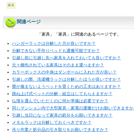
家具
関連ページ
「家具」「家具」に関連のあるページです。
ハンガーラックは分解した方が良いですか？
分解できない手作りベッドも運搬可能ですか？
引越し前に引越し先へ家具を入れておいても良いですか？
元々梱包されている家具はそのまま運べますか？
カラーボックスの中身はダンボールに入れた方が良い？
引越しの際、洗濯機ラックは分解したほうが良いですか？
畳が傷まないようベッドを置くための工夫はありますか？
跳ね上げ式ベットの分解・組立はしてもらえますか？
仏壇を運んでいただくのに何か準備は必要ですか？
同じマンション内で大型家具・家電の運搬だけお願いできますか
引越し当日になって家具の処分をお願いできますか？
メタルラックは分解しておくべきですか？
吊り作業と処分品の引き取りをお願いできますか？