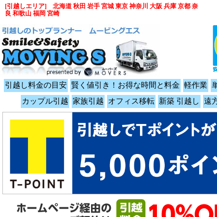
[引越しエリア] 北海道 秋田 岩手 宮城 東京 神奈川 大阪 兵庫 京都 奈
良 和歌山 福岡 宮崎
引越し料金の目安
賢く値引き！お得な時間と料金
軽作業
カップル引越
家族引越
オフィス移転
新築 引越し
遠