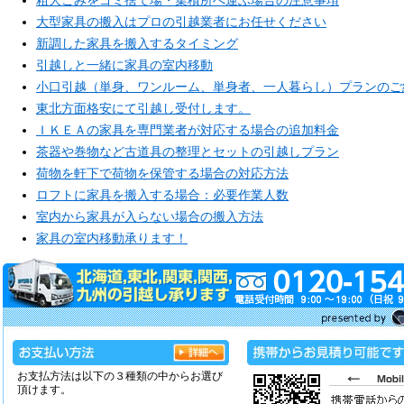
粗大ごみをゴミ捨て場・集積所へ運ぶ場合の注意事項
大型家具の搬入はプロの引越業者にお任せください
新調した家具を搬入するタイミング
引越しと一緒に家具の室内移動
小口引越（単身、ワンルーム、単身者、一人暮らし）プランのご
東北方面格安にて引越し受付します。
ＩＫＥＡの家具を専門業者が対応する場合の追加料金
茶器や巻物など古道具の整理とセットの引越しプラン
荷物を軒下で荷物を保管する場合の対応方法
ロフトに家具を搬入する場合：必要作業人数
室内から家具が入らない場合の搬入方法
家具の室内移動承ります！
お支払方法は以下の３種類の中からお選び
頂けます。