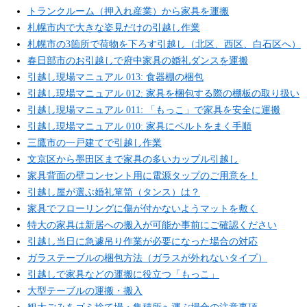
トランクルーム（押入れ産業）から家具を運搬
札幌市内で大きな姿見だけの引越し作業
札幌市の3箇所で荷物を下ろす引越し（北区、西区、白石区へ）
春日部市のお引越しで府中家具の婚礼ダンスを運搬
引越し現場マニュアル 013: 食器棚の梱包
引越し現場マニュアル 012: 家具を梱包する際の棚板の取り扱い
引越し現場マニュアル 011: 「もっこ」で家具を安全に運搬
引越し現場マニュアル 010: 家具にベルトをまく手順
三鷹市の一戸建てで引越し作業
文京区から墨田区まで家具の多いカップル引越し
家具背面の壁コンセント用に電源タップのご用意を！
引越し屋が選ぶ婚礼箪笥（タンス）は？
家具でフローリングに傷が付かないようマットを敷く
特大の家具は新居への搬入が可能か事前にご確認ください
引越し当日に急遽吊り作業が必要になった場合の対応
ガラステーブルの梱包方法（ガラスが外れないタイプ）
引越しで家具などの運搬に役立つ「もっこ」
大型テーブルの運搬・搬入