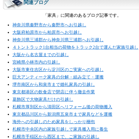
関連ブログ
「家具」に関連のあるブログ記事です。
神奈川県秦野市から秦野市へお引越し
大阪府柏原市から柏原市へお引越し
神奈川県三浦郡から神奈川県三浦郡へお引越し
４トントラック1台相当の荷物をトラック2台で運んだ家族引越し
大阪から名古屋までの引越し
宮崎県小林市内の引越し
大阪市東住吉区から淀川区のご実家への引越し
巨大アンティーク家具の分解・組み立て・運搬
堺市南区から和泉市まで婚礼家具の引越し
東京都港区の飲食店で閉店に伴う撤去作業
葛飾区で大物家具だけの引越し
札幌市厚別区から清田区へリフォーム後の荷物搬入
東京都品川区から新潟県五泉市まで家具などを運搬
海外への引越しのため家具をしっかり梱包
札幌市中央区内の家族引越しで家具搬入用に養生
札幌市手稲区から西区まで、ご家族の引越し