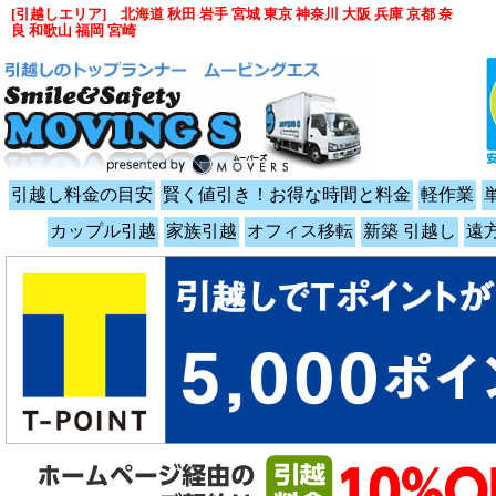
[引越しエリア] 北海道 秋田 岩手 宮城 東京 神奈川 大阪 兵庫 京都 奈
良 和歌山 福岡 宮崎
引越し料金の目安
賢く値引き！お得な時間と料金
軽作業
カップル引越
家族引越
オフィス移転
新築 引越し
遠