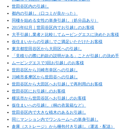
世田谷区内の引越し
都内の引越し（口コミが良かった）
同棲を始める女性の単身引越し（処分品あり）
2015年02月｜世田谷区内でお引越しのお客様
大手引越し業者と比較してムービングエスに決めたお客様
仮住まいからの引越しでご満足いただけたお客様
東京都世田谷区から大田区への引越し
「見積りの際に約款の説明がある」ことが引越しの決め手
ムービングエスで3回お引越しのお客様
世田谷区から川崎市幸区への引越し
川崎市多摩区から世田谷への引越し
世田谷区から大田区へお引越しで再利用のお客様
世田谷区にお引越しのお客様
横浜市から世田谷区へお引越しのお客様
仮住まいへの引越し（桐の衣装箱など）
世田谷区内で大きな植木のあるお引越し
同じマンション内でワンルームへの単身引越し
倉庫（ストレージ）から梱包付き引越し（運送・配送）