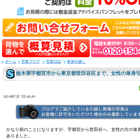
ホーム
営業ブログ
営業日誌
単身引越し
栃木県宇都宮市から東京都世田谷区まで、女性の単身
2014年7月 7日 08:49
かなり前のことになりますが、宇都宮から世田谷へ、女性の方の単
ありました。