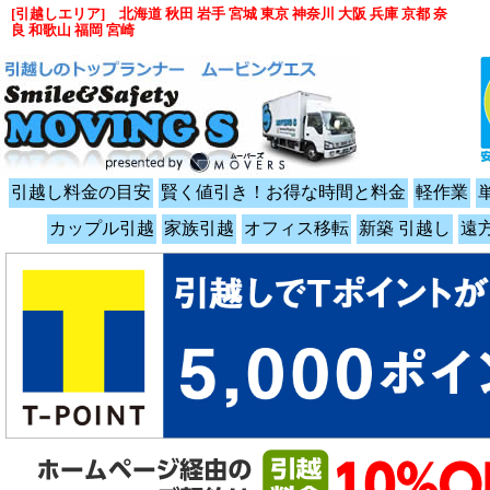
[引越しエリア] 北海道 秋田 岩手 宮城 東京 神奈川 大阪 兵庫 京都 奈
良 和歌山 福岡 宮崎
引越し料金の目安
賢く値引き！お得な時間と料金
軽作業
カップル引越
家族引越
オフィス移転
新築 引越し
遠