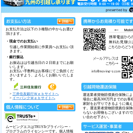
お支払方法は以下の３種類の中からお選び
頂けます。
・現金でのお支払い
引越し作業開始前に作業員へお支払い頂
きます。
・銀行振込
お振込はは引越当日の２日前までにお願
いします。
お支払い手数料はお客様にてご負担くだ
さいますよう、よろしくお願いいたしま
す。
>
三井住友銀行Ｗｅｂサイトへ
運送業者貨物賠償責任保険によ
>
イーバンクＷｅｂサイトへ
場合に最高300万円までのお客
家財をお守りできるように備え
す。運送業者貨物賠償責任保険
らないお荷物もございますので
い合わせ下さい。
ムービングエスはTRUSTeプライバシー・
プログラムのライセンシーです。個人情報