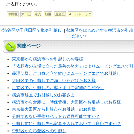
ご依頼ください。
中野区
大田区
家具
旭区
足立区
４トントラック
<渋谷区や千代田区で単身引越し
|
都筑区をはじめとする横浜市の引越
ださい>
関連ページ
東京都から横浜市へお引越しのお客様
「依頼者の立場に立った最善の努力」によりムービングエスで引
義理父様、ご自身と立て続けにムービングエスでお引越し
大田区での引越しでご満足いただけたお客様
足立区でお引越しのお客さま（ご家族のご紹介）
横浜市旭区でお引越しのお客さま
横浜市から倉庫に一時保管後、大田区へお引越しのお客様
東京都大田区から川崎市へお引越しのお客様
分解できない手作りベッドも運搬可能ですか？
引越し前に引越し先へ家具を入れておいても良いですか？
中野区から杉並区への引越し