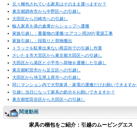
元々梱包されている家具はそのまま運べますか？
東京都調布市から中野区への引越し
大田区から川崎市への引越し
輸入家具を港の倉庫からショップへ運搬
家族引越し：重量物の運搬/エアコン用200V電源工事
家族引越し：段取りと荷物搬出
トラックを駐車出来ない商店街での引越し作業
さいたま市大宮区から東京都大田区への引越し
大田区から港区と小平市へ荷物を運搬した引越し
東京都町田市から足立区への引越し
大田区から埼玉県上尾市への引越し
同じマンション内で大型家具・家電の運搬だけお願いできますか
引越し当日になって家具の処分をお願いできますか？
東京都世田谷区から大田区への引越し
関連動画
家具の梱包をご紹介：引越のムービングエス