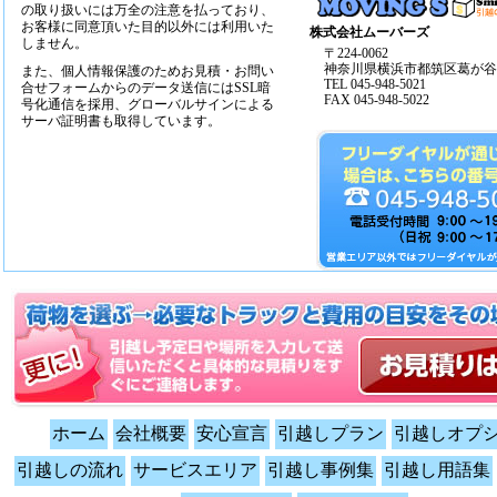
の取り扱いには万全の注意を払っており、
お客様に同意頂いた目的以外には利用いた
株式会社ムーバーズ
しません。
〒224-0062
神奈川県横浜市都筑区葛が谷14
また、個人情報保護のためお見積・お問い
TEL 045-948-5021
合せフォームからのデータ送信にはSSL暗
FAX 045-948-5022
号化通信を採用、グローバルサインによる
サーバ証明書も取得しています。
ホーム
会社概要
安心宣言
引越しプラン
引越しオプ
引越しの流れ
サービスエリア
引越し事例集
引越し用語集