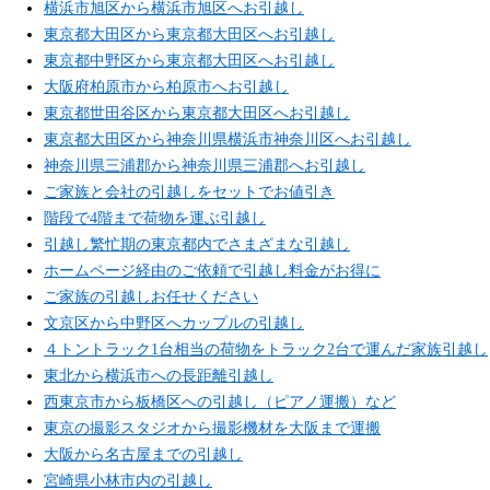
横浜市旭区から横浜市旭区へお引越し
東京都大田区から東京都大田区へお引越し
東京都中野区から東京都大田区へお引越し
大阪府柏原市から柏原市へお引越し
東京都世田谷区から東京都大田区へお引越し
東京都大田区から神奈川県横浜市神奈川区へお引越し
神奈川県三浦郡から神奈川県三浦郡へお引越し
ご家族と会社の引越しをセットでお値引き
階段で4階まで荷物を運ぶ引越し
引越し繁忙期の東京都内でさまざまな引越し
ホームページ経由のご依頼で引越し料金がお得に
ご家族の引越しお任せください
文京区から中野区へカップルの引越し
４トントラック1台相当の荷物をトラック2台で運んだ家族引越し
東北から横浜市への長距離引越し
西東京市から板橋区への引越し（ピアノ運搬）など
東京の撮影スタジオから撮影機材を大阪まで運搬
大阪から名古屋までの引越し
宮崎県小林市内の引越し