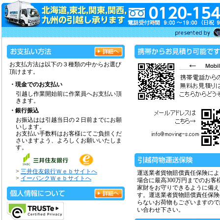
お支払方法は以下の３種類の中からお選び
頂けます。
・現金でのお支払い
引越し作業開始前に作業員へお支払い頂
きます。
・銀行振込
お振込はは引越当日の２日前までにお願
いします。
お支払い手数料はお客様にてご負担くだ
さいますよう、よろしくお願いいたしま
す。
>
三井住友銀行Ｗｅｂサイトへ
運送業者貨物賠償責任保険によ
>
イーバンクＷｅｂサイトへ
場合に最高300万円までのお客
家財をお守りできるように備え
す。運送業者貨物賠償責任保険
らないお荷物もございますので
い合わせ下さい。