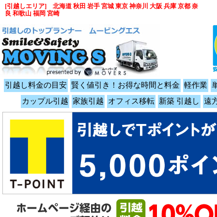
[引越しエリア] 北海道 秋田 岩手 宮城 東京 神奈川 大阪 兵庫 京都 奈
良 和歌山 福岡 宮崎
引越し料金の目安
賢く値引き！お得な時間と料金
軽作業
カップル引越
家族引越
オフィス移転
新築 引越し
遠