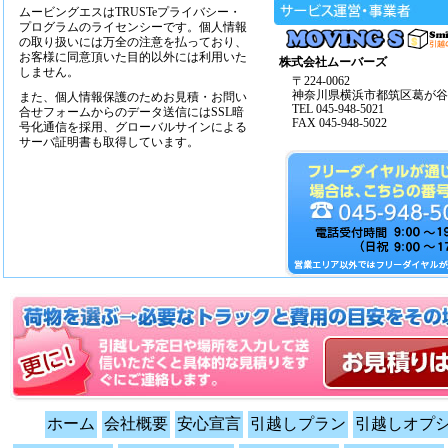
ムービングエスはTRUSTeプライバシー・
プログラムのライセンシーです。個人情報
の取り扱いには万全の注意を払っており、
お客様に同意頂いた目的以外には利用いた
株式会社ムーバーズ
しません。
〒224-0062
神奈川県横浜市都筑区葛が谷14
また、個人情報保護のためお見積・お問い
TEL 045-948-5021
合せフォームからのデータ送信にはSSL暗
FAX 045-948-5022
号化通信を採用、グローバルサインによる
サーバ証明書も取得しています。
ホーム
会社概要
安心宣言
引越しプラン
引越しオプ