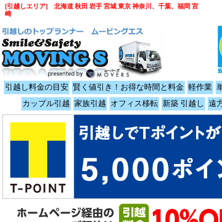
[引越しエリア] 北海道 秋田 岩手 宮城 東京 神奈川、千葉、福岡 宮
崎
引越し料金の目安
賢く値引き！お得な時間と料金
軽作業
カップル引越
家族引越
オフィス移転
新築 引越し
遠