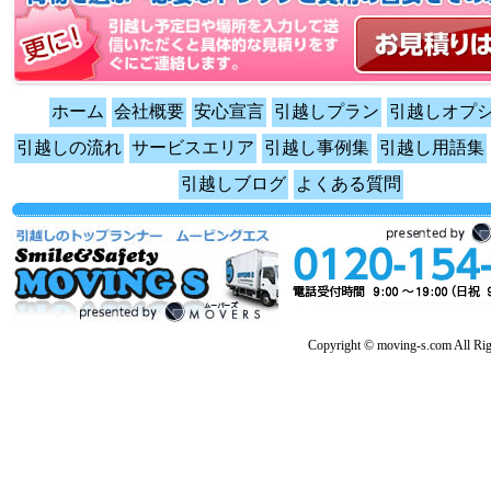
ホーム
会社概要
安心宣言
引越しプラン
引越しオプ
引越しの流れ
サービスエリア
引越し事例集
引越し用語集
引越しブログ
よくある質問
Copyright © moving-s.com All Rig