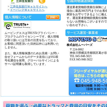
>
三井住友銀行Ｗｅｂサイトへ
運送業者貨物賠償責任保険によ
>
イーバンクＷｅｂサイトへ
場合に最高300万円までのお客
家財をお守りできるように備え
す。運送業者貨物賠償責任保険
らないお荷物もございますので
い合わせ下さい。
ムービングエスはTRUSTeプライバシー・
プログラムのライセンシーです。個人情報
の取り扱いには万全の注意を払っており、
お客様に同意頂いた目的以外には利用いた
株式会社ムーバーズ
しません。
〒224-0062
神奈川県横浜市都筑区葛が谷14
また、個人情報保護のためお見積・お問い
TEL 045-948-5021
合せフォームからのデータ送信にはSSL暗
FAX 045-948-5022
号化通信を採用、グローバルサインによる
サーバ証明書も取得しています。