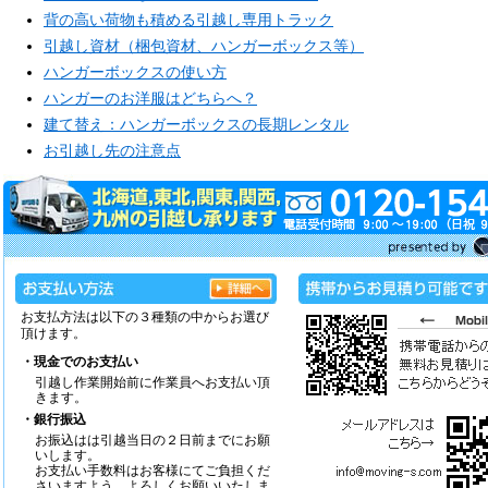
背の高い荷物も積める引越し専用トラック
引越し資材（梱包資材、ハンガーボックス等）
ハンガーボックスの使い方
ハンガーのお洋服はどちらへ？
建て替え：ハンガーボックスの長期レンタル
お引越し先の注意点
お支払方法は以下の３種類の中からお選び
頂けます。
・現金でのお支払い
引越し作業開始前に作業員へお支払い頂
きます。
・銀行振込
お振込はは引越当日の２日前までにお願
いします。
お支払い手数料はお客様にてご負担くだ
さいますよう、よろしくお願いいたしま