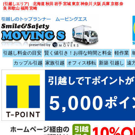
[引越しエリア] 北海道 秋田 岩手 宮城 東京 神奈川 大阪 兵庫 京都 奈
良 和歌山 福岡 宮崎
引越し料金の目安
賢く値引き！お得な時間と料金
軽作業
カップル引越
家族引越
オフィス移転
新築 引越し
遠