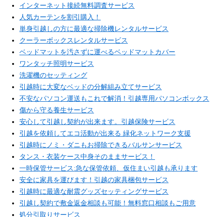
インターネット接続無料調査サービス
人気カーテンを割引購入！
単身引越しの方に最適な掃除機レンタルサービス
クーラーボックスレンタルサービス
ベッドマットを汚さずに運べるベッドマットカバー
ワンタッチ照明サービス
洗濯機のセッティング
引越時に大変なベッドの分解組み立てサービス
不安なパソコン運送もこれで解消！引越専用パソコンボックス
傷から守る養生サービス
安心して引越し契約が出来ます。引越保険サービス
引越を依頼してエコ活動が出来る 緑化ネットワーク支援
引越時にノミ・ダニもお掃除できるバルサンサービス
タンス・衣装ケース中身そのままサービス！
一時保管サービス:急な保管依頼、仮住まい引越も承ります
安全に家具を運びます！引越の家具梱包サービス
引越時に最適な耐震グッズセッティングサービス
引越し契約で敷金返金相談も可能！無料窓口相談もご用意
処分引取りサービス