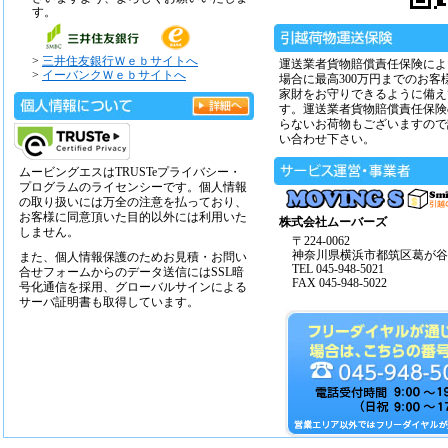
す。
>
三井住友銀行Ｗｅｂサイトへ
運送業者貨物賠償責任保険によ
>
イーバンクＷｅｂサイトへ
場合に最高300万円までのお客
家財をお守りできるように備え
す。運送業者貨物賠償責任保険
らないお荷物もございますので
い合わせ下さい。
ムービングエスはTRUSTeプライバシー・
プログラムのライセンシーです。個人情報
の取り扱いには万全の注意を払っており、
お客様に同意頂いた目的以外には利用いた
株式会社ムーバーズ
しません。
〒224-0062
神奈川県横浜市都筑区葛が谷14
また、個人情報保護のためお見積・お問い
TEL 045-948-5021
合せフォームからのデータ送信にはSSL暗
FAX 045-948-5022
号化通信を採用、グローバルサインによる
サーバ証明書も取得しています。