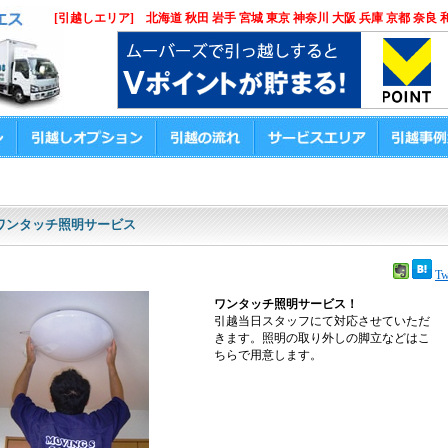
[引越しエリア] 北海道 秋田 岩手 宮城 東京 神奈川 大阪 兵庫 京都 奈良 
ワンタッチ照明サービス
Tw
ワンタッチ照明サービス！
引越当日スタッフにて対応させていただ
きます。照明の取り外しの脚立などはこ
ちらで用意します。