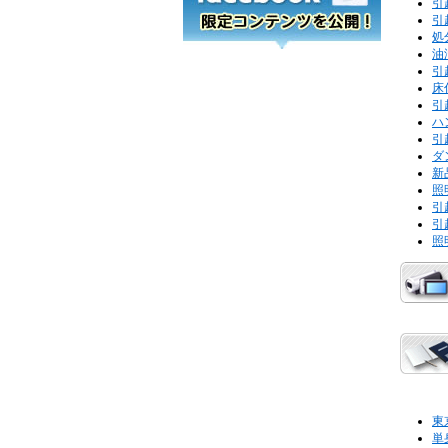
引
引
処
油
引
床
引
ハ
引
ダ
新
照
引
引
照
東
単