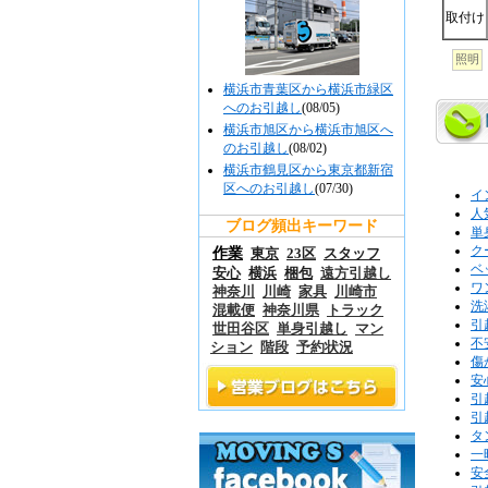
取付け
照明
横浜市青葉区から横浜市緑区
へのお引越し
(08/05)
横浜市旭区から横浜市旭区へ
のお引越し
(08/02)
横浜市鶴見区から東京都新宿
区へのお引越し
(07/30)
イ
人
ブログ頻出キーワード
単
ク
作業
東京
23区
スタッフ
ベ
安心
横浜
梱包
遠方引越し
ワ
神奈川
川崎
家具
川崎市
洗
混載便
神奈川県
トラック
引
世田谷区
単身引越し
マン
不
ション
階段
予約状況
傷
安
引
引
タ
一
安