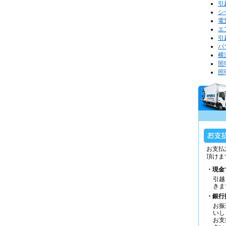
引
シ
電
エ
引
パ
横
照
照
お支払
頂けま
・現金
引越
きま
・銀行
お振
いし
お支