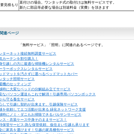
直付けの場合。ワンタッチ式の取付けは無料サービスです。
要見積もり
新たに部品等必要な場合は別途料金（実費）を頂きます
関連ページ
「無料サービス」「照明」に関連のあるページです。
ンターネット接続無料調査サービス
気カーテンを割引購入！
身引越しの方に最適な掃除機レンタルサービス
ーラーボックスレンタルサービス
ッドマットを汚さずに運べるベッドマットカバー
ンタッチ照明サービス
濯機のセッティング
越時に大変なベッドの分解組み立てサービス
安なパソコン運送もこれで解消！引越専用パソコンボックス
から守る養生サービス
心して引越し契約が出来ます。引越保険サービス
越を依頼してエコ活動が出来る 緑化ネットワーク支援
越時にノミ・ダニもお掃除できるバルサンサービス
ンス・衣装ケース中身そのままサービス！
時保管サービス:急な保管依頼、仮住まい引越も承ります
全に家具を運びます！引越の家具梱包サービス