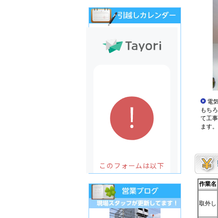
電気
もちろ
て工事
ます。
作業名
取外し