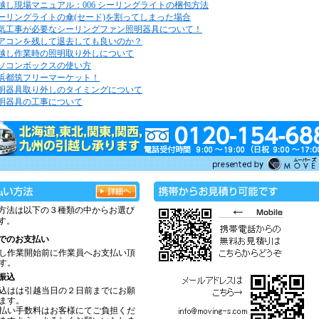
越し現場マニュアル：006 シーリングライトの梱包方法
ーリングライトの傘(セード)を割ってしまった場合
気工事が必要なシーリングファン照明器具について！
アコンを残して退去しても良いのか？
越し作業時の照明取り外しについて
ソコンボックスの使い方
浜都筑フリーマーケット！
明器具取り外しのタイミングについて
明器具の工事について
方法は以下の３種類の中からお選び
す。
でのお支払い
し作業開始前に作業員へお支払い頂
す。
振込
込はは引越当日の２日前までにお願
ます。
払い手数料はお客様にてご負担くだ