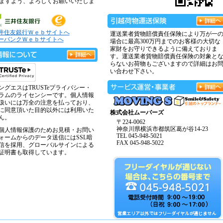
ますよう、よろしくお願いいたしま
井住友銀行Ｗｅｂサイトへ
運送業者貨物賠償責任保険により万が一
ーバンクＷｅｂサイトへ
場合に最高300万円までのお客様の大切な
家財をお守りできるように備えておりま
す。運送業者貨物賠償責任保険の対象と
らないお荷物もございますので詳細はお
い合わせ下さい。
ングエスはTRUSTeプライバシー・
ラムのライセンシーです。個人情報
扱いには万全の注意を払っており、
に同意頂いた目的以外には利用いた
株式会社ムーバーズ
ん。
〒224-0062
神奈川県横浜市都筑区葛が谷14-23
個人情報保護のためお見積・お問い
TEL 045-948-5021
ォームからのデータ送信にはSSL暗
FAX 045-948-5022
信を採用、グローバルサインによる
証明書も取得しています。