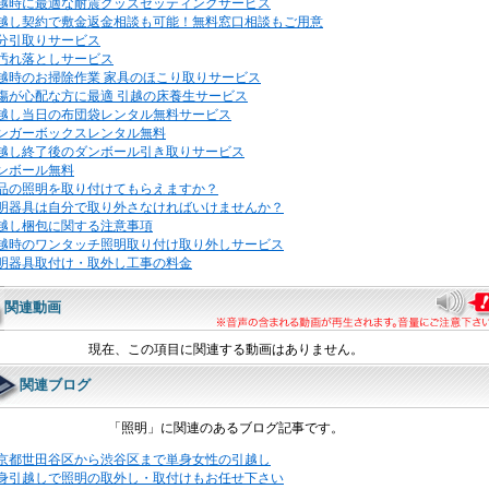
越時に最適な耐震グッズセッティングサービス
越し契約で敷金返金相談も可能！無料窓口相談もご用意
分引取りサービス
汚れ落としサービス
越時のお掃除作業 家具のほこり取りサービス
傷が心配な方に最適 引越の床養生サービス
越し当日の布団袋レンタル無料サービス
ンガーボックスレンタル無料
越し終了後のダンボール引き取りサービス
ンボール無料
品の照明を取り付けてもらえますか？
明器具は自分で取り外さなければいけませんか？
越し梱包に関する注意事項
越時のワンタッチ照明取り付け取り外しサービス
明器具取付け・取外し工事の料金
関連動画
現在、この項目に関連する動画はありません。
関連ブログ
「照明」に関連のあるブログ記事です。
京都世田谷区から渋谷区まで単身女性の引越し
身引越しで照明の取外し・取付けもお任せ下さい