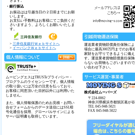
きます。
・銀行振込
お振込はは引越当日の２日前までにお願
いします。
お支払い手数料はお客様にてご負担くだ
さいますよう、よろしくお願いいたしま
す。
>
三井住友銀行Ｗｅｂサイトへ
運送業者貨物賠償責任保険によ
>
イーバンクＷｅｂサイトへ
場合に最高300万円までのお客
家財をお守りできるように備え
す。運送業者貨物賠償責任保険
らないお荷物もございますので
い合わせ下さい。
ムービングエスはTRUSTeプライバシー・
プログラムのライセンシーです。個人情報
の取り扱いには万全の注意を払っており、
お客様に同意頂いた目的以外には利用いた
株式会社ムーバーズ
しません。
〒224-0062
神奈川県横浜市都筑区葛が谷14
また、個人情報保護のためお見積・お問い
TEL 045-948-5021
合せフォームからのデータ送信にはSSL暗
FAX 045-948-5022
号化通信を採用、グローバルサインによる
サーバ証明書も取得しています。