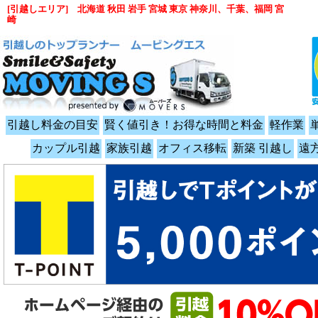
[引越しエリア] 北海道 秋田 岩手 宮城 東京 神奈川、千葉、福岡 宮
崎
引越し料金の目安
賢く値引き！お得な時間と料金
軽作業
カップル引越
家族引越
オフィス移転
新築 引越し
遠