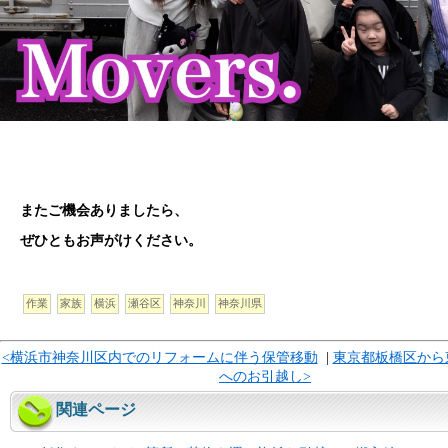
またご機会ありましたら、
ぜひともお声がけください。
作業
家族
横浜
瀬谷区
神奈川
神奈川県
<横浜市神奈川区内でのリフォームに伴う保管移動
|
東京都板橋区から
へのお引越し>
関連ページ