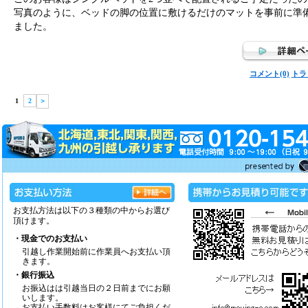
写真のように、ベッドの脚の位置に敷けるだけのマットを事前に準
ました。
コメント(0)
トラ
1
2
＞
お支払方法は以下の３種類の中からお選び
頂けます。
・現金でのお支払い
引越し作業開始前に作業員へお支払い頂
きます。
・銀行振込
お振込はは引越当日の２日前までにお願
いします。
お支払い手数料はお客様にてご負担くだ