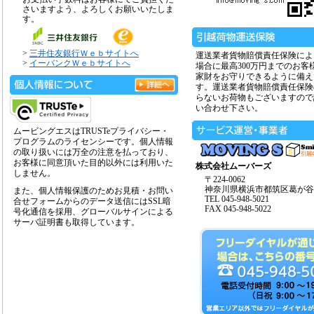
さいますよう、よろしくお願いいたしま
す。
>
三井住友銀行Ｗｅｂサイトへ
運送業者貨物賠償責任保険によ
>
イーバンクＷｅｂサイトへ
場合に最高300万円までのお客
家財をお守りできるように備え
す。運送業者貨物賠償責任保険
らないお荷物もございますので
い合わせ下さい。
ムービングエスはTRUSTeプライバシー・
プログラムのライセンシーです。個人情報
の取り扱いには万全の注意を払っており、
お客様に同意頂いた目的以外には利用いた
株式会社ムーバーズ
しません。
〒224-0062
神奈川県横浜市都筑区葛が谷14
また、個人情報保護のためお見積・お問い
TEL 045-948-5021
合せフォームからのデータ送信にはSSL暗
FAX 045-948-5022
号化通信を採用、グローバルサインによる
サーバ証明書も取得しています。