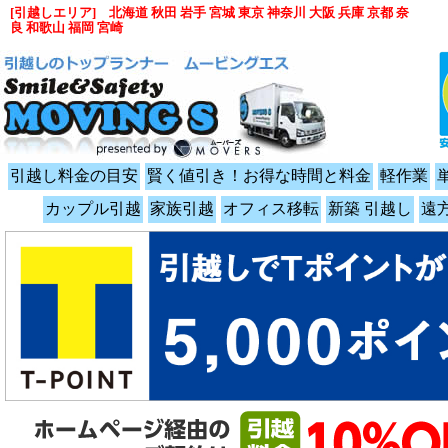
[引越しエリア] 北海道 秋田 岩手 宮城 東京 神奈川 大阪 兵庫 京都 奈
良 和歌山 福岡 宮崎
引越し料金の目安
賢く値引き！お得な時間と料金
軽作業
カップル引越
家族引越
オフィス移転
新築 引越し
遠