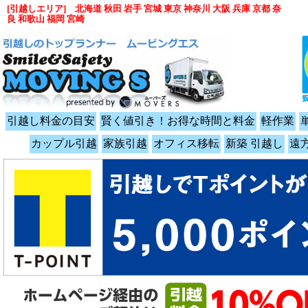
[引越しエリア] 北海道 秋田 岩手 宮城 東京 神奈川 大阪 兵庫 京都 奈
良 和歌山 福岡 宮崎
引越し料金の目安
賢く値引き！お得な時間と料金
軽作業
カップル引越
家族引越
オフィス移転
新築 引越し
遠