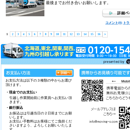
最後までお付き合いお願いします。
コメント(0)
トラ
1
2
3
4
5
6
7
8
9
10
11
12
13
14
15
16
＞
お支払方法は以下の３種類の中からお選び
頂けます。
・現金でのお支払い
引越し作業開始前に作業員へお支払い頂
きます。
・銀行振込
お振込はは引越当日の２日前までにお願
いします。
お支払い手数料はお客様にてご負担くだ
さいますよう、よろしくお願いいたしま
す。