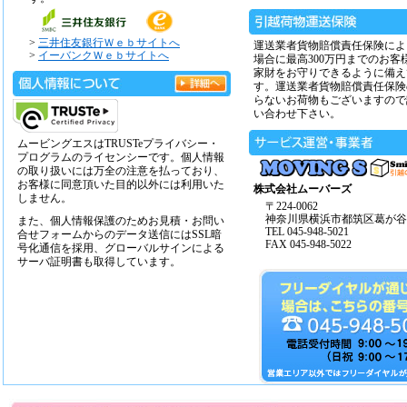
>
三井住友銀行Ｗｅｂサイトへ
運送業者貨物賠償責任保険によ
>
イーバンクＷｅｂサイトへ
場合に最高300万円までのお客
家財をお守りできるように備え
す。運送業者貨物賠償責任保険
らないお荷物もございますので
い合わせ下さい。
ムービングエスはTRUSTeプライバシー・
プログラムのライセンシーです。個人情報
の取り扱いには万全の注意を払っており、
お客様に同意頂いた目的以外には利用いた
株式会社ムーバーズ
しません。
〒224-0062
神奈川県横浜市都筑区葛が谷14
また、個人情報保護のためお見積・お問い
TEL 045-948-5021
合せフォームからのデータ送信にはSSL暗
FAX 045-948-5022
号化通信を採用、グローバルサインによる
サーバ証明書も取得しています。