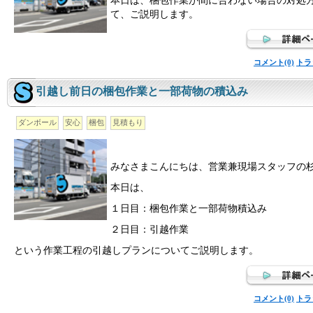
本日は、梱包作業が間に合わない場合の対処
て、ご説明します。
コメント(0)
トラ
引越し前日の梱包作業と一部荷物の積込み
ダンボール
安心
梱包
見積もり
みなさまこんにちは、営業兼現場スタッフの
本日は、
１日目：梱包作業と一部荷物積込み
２日目：引越作業
という作業工程の引越しプランについてご説明します。
コメント(0)
トラ