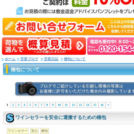
ホーム
営業ブログ
営業日誌
梱包について
梱包について
1
2
3
4
5
6
7
8
9
10
11
12
13
14
15
16
＞
ワインセラーを安全に運搬するための梱包
ワインセラー
安心
梱包