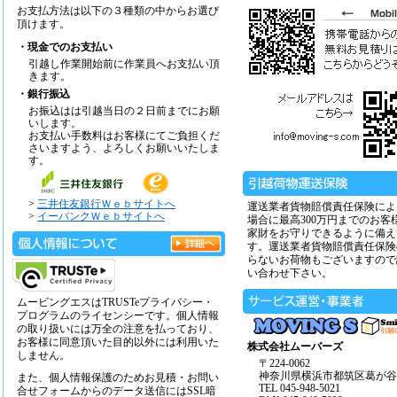
お支払方法は以下の３種類の中からお選び
頂けます。
・現金でのお支払い
引越し作業開始前に作業員へお支払い頂
きます。
・銀行振込
お振込はは引越当日の２日前までにお願
いします。
お支払い手数料はお客様にてご負担くだ
さいますよう、よろしくお願いいたしま
す。
>
三井住友銀行Ｗｅｂサイトへ
運送業者貨物賠償責任保険によ
>
イーバンクＷｅｂサイトへ
場合に最高300万円までのお客
家財をお守りできるように備え
す。運送業者貨物賠償責任保険
らないお荷物もございますので
い合わせ下さい。
ムービングエスはTRUSTeプライバシー・
プログラムのライセンシーです。個人情報
の取り扱いには万全の注意を払っており、
お客様に同意頂いた目的以外には利用いた
株式会社ムーバーズ
しません。
〒224-0062
神奈川県横浜市都筑区葛が谷14
また、個人情報保護のためお見積・お問い
TEL 045-948-5021
合せフォームからのデータ送信にはSSL暗