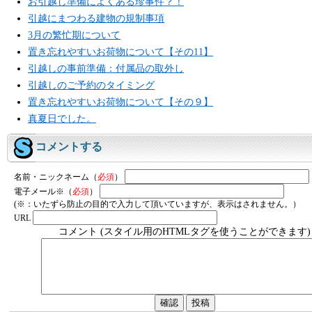
お引越し準備によくある珍事件？！
引越にまつわる建物の規制事項
3月の繁忙期について
置き忘れやすいお荷物について【その11】
引越しの事前準備：付属品の取外し
引越しのご予約のタイミング
置き忘れやすいお荷物について【その９】
真夏日でした。
コメントする
名前・ニックネーム（
必須
）
電子メール※（
必須
）
(※：いたずら防止の目的で入力して頂いていますが、表示はされません。）
URL
コメント (スタイル用のHTMLタグを使うことができます)