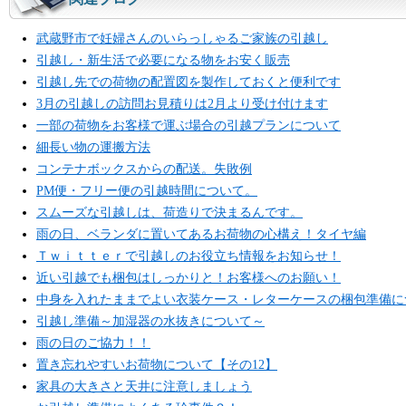
武蔵野市で妊婦さんのいらっしゃるご家族の引越し
引越し・新生活で必要になる物をお安く販売
引越し先での荷物の配置図を製作しておくと便利です
3月の引越しの訪問お見積りは2月より受け付けます
一部の荷物をお客様で運ぶ場合の引越プランについて
細長い物の運搬方法
コンテナボックスからの配送。失敗例
PM便・フリー便の引越時間について。
スムーズな引越しは、荷造りで決まるんです。
雨の日、ベランダに置いてあるお荷物の心構え！タイヤ編
Ｔｗｉｔｔｅｒで引越しのお役立ち情報をお知らせ！
近い引越でも梱包はしっかりと！お客様へのお願い！
中身を入れたままでよい衣装ケース・レターケースの梱包準備に
引越し準備～加湿器の水抜きについて～
雨の日のご協力！！
置き忘れやすいお荷物について【その12】
家具の大きさと天井に注意しましょう