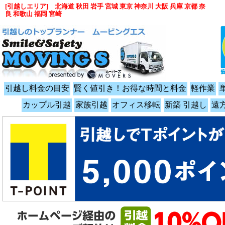
[引越しエリア] 北海道 秋田 岩手 宮城 東京 神奈川 大阪 兵庫 京都 奈
良 和歌山 福岡 宮崎
引越し料金の目安
賢く値引き！お得な時間と料金
軽作業
カップル引越
家族引越
オフィス移転
新築 引越し
遠