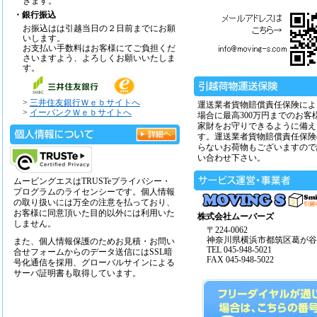
きます。
・銀行振込
お振込はは引越当日の２日前までにお願
いします。
お支払い手数料はお客様にてご負担くだ
さいますよう、よろしくお願いいたしま
す。
>
三井住友銀行Ｗｅｂサイトへ
運送業者貨物賠償責任保険によ
>
イーバンクＷｅｂサイトへ
場合に最高300万円までのお客
家財をお守りできるように備え
す。運送業者貨物賠償責任保険
らないお荷物もございますので
い合わせ下さい。
ムービングエスはTRUSTeプライバシー・
プログラムのライセンシーです。個人情報
の取り扱いには万全の注意を払っており、
お客様に同意頂いた目的以外には利用いた
株式会社ムーバーズ
しません。
〒224-0062
神奈川県横浜市都筑区葛が谷14
また、個人情報保護のためお見積・お問い
TEL 045-948-5021
合せフォームからのデータ送信にはSSL暗
FAX 045-948-5022
号化通信を採用、グローバルサインによる
サーバ証明書も取得しています。