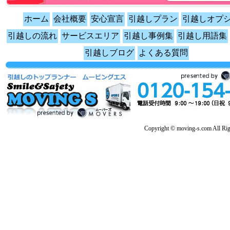
ホーム
会社概要
安心宣言
引越しプラン
引越しオプ
引越しの流れ
サービスエリア
引越し事例集
引越し用語集
引越しブログ
よくある質問
Copyright © moving-s.com All Rig