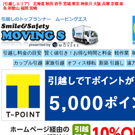
[引越しエリア] 北海道 秋田 岩手 宮城 東京 神奈川 大阪 兵庫 京都 奈
良 和歌山 福岡 宮崎
引越し料金の目安
賢く値引き！お得な時間と料金
軽作業
カップル引越
家族引越
オフィス移転
新築 引越し
遠