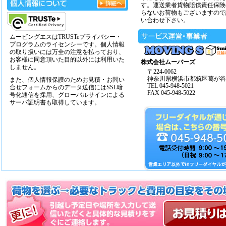
す。運送業者貨物賠償責任保険
らないお荷物もございますので
い合わせ下さい。
ムービングエスはTRUSTeプライバシー・
プログラムのライセンシーです。個人情報
の取り扱いには万全の注意を払っており、
お客様に同意頂いた目的以外には利用いた
株式会社ムーバーズ
しません。
〒224-0062
神奈川県横浜市都筑区葛が谷14
また、個人情報保護のためお見積・お問い
TEL 045-948-5021
合せフォームからのデータ送信にはSSL暗
FAX 045-948-5022
号化通信を採用、グローバルサインによる
サーバ証明書も取得しています。