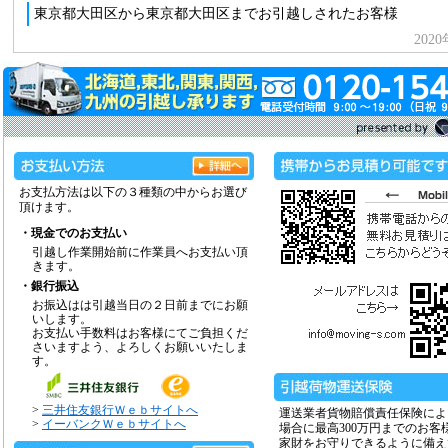
お支払方法は以下の３種類の中からお選び
頂けます。
・現金でのお支払い
引越し作業開始前に作業員へお支払い頂
きます。
・銀行振込
お振込はは引越当日の２日前までにお願
いします。
お支払い手数料はお客様にてご負担くだ
さいますよう、よろしくお願いいたしま
す。
>
三井住友銀行Ｗｅｂサイトへ
運送業者貨物賠償責任保険によ
>
イーバンクＷｅｂサイトへ
場合に最高300万円までのお客
家財をお守りできるように備え