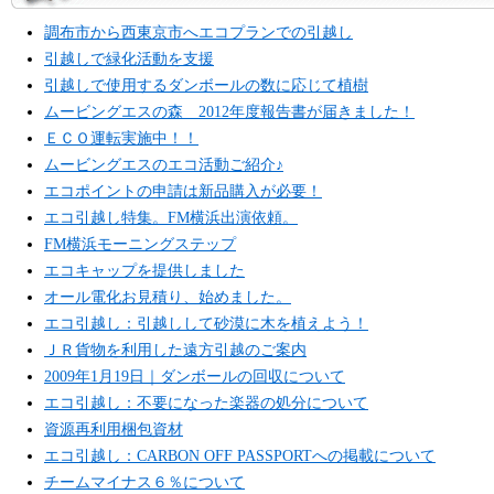
調布市から西東京市へエコプランでの引越し
引越しで緑化活動を支援
引越しで使用するダンボールの数に応じて植樹
ムービングエスの森 2012年度報告書が届きました！
ＥＣＯ運転実施中！！
ムービングエスのエコ活動ご紹介♪
エコポイントの申請は新品購入が必要！
エコ引越し特集。FM横浜出演依頼。
FM横浜モーニングステップ
エコキャップを提供しました
オール電化お見積り、始めました。
エコ引越し：引越しして砂漠に木を植えよう！
ＪＲ貨物を利用した遠方引越のご案内
2009年1月19日｜ダンボールの回収について
エコ引越し：不要になった楽器の処分について
資源再利用梱包資材
エコ引越し：CARBON OFF PASSPORTへの掲載について
チームマイナス６％について