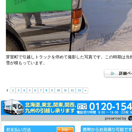
芽室町で引越しトラックを停めて撮影した写真です。この時期は当
雪が積もっています。
1
2
3
4
5
6
7
8
9
10
11
12
13
＞