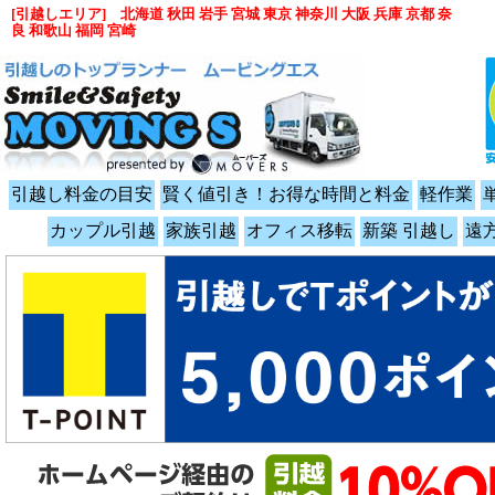
[引越しエリア] 北海道 秋田 岩手 宮城 東京 神奈川 大阪 兵庫 京都 奈
良 和歌山 福岡 宮崎
引越し料金の目安
賢く値引き！お得な時間と料金
軽作業
カップル引越
家族引越
オフィス移転
新築 引越し
遠