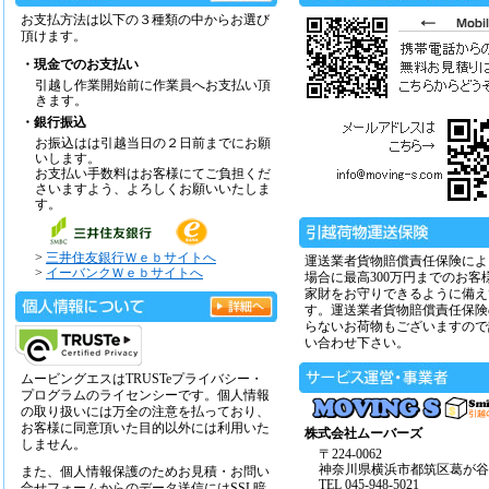
お支払方法は以下の３種類の中からお選び
頂けます。
・現金でのお支払い
引越し作業開始前に作業員へお支払い頂
きます。
・銀行振込
お振込はは引越当日の２日前までにお願
いします。
お支払い手数料はお客様にてご負担くだ
さいますよう、よろしくお願いいたしま
す。
>
三井住友銀行Ｗｅｂサイトへ
運送業者貨物賠償責任保険によ
>
イーバンクＷｅｂサイトへ
場合に最高300万円までのお客
家財をお守りできるように備え
す。運送業者貨物賠償責任保険
らないお荷物もございますので
い合わせ下さい。
ムービングエスはTRUSTeプライバシー・
プログラムのライセンシーです。個人情報
の取り扱いには万全の注意を払っており、
お客様に同意頂いた目的以外には利用いた
株式会社ムーバーズ
しません。
〒224-0062
神奈川県横浜市都筑区葛が谷14
また、個人情報保護のためお見積・お問い
TEL 045-948-5021
合せフォームからのデータ送信にはSSL暗