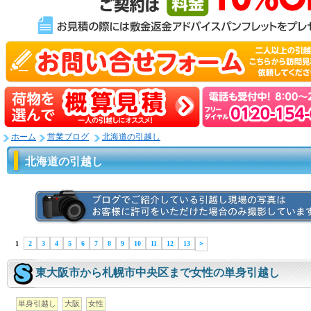
ホーム
営業ブログ
北海道の引越し
北海道の引越し
1
2
3
4
5
6
7
8
9
10
11
12
13
＞
東大阪市から札幌市中央区まで女性の単身引越し
単身引越し
大阪
女性