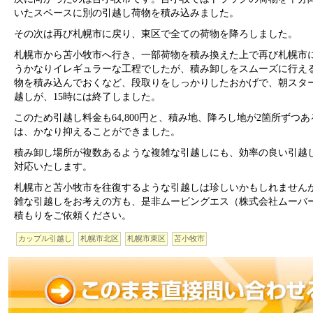
いたスペースに別の引越し荷物を積み込みました。
その次は再び札幌市に戻り、東区で全ての荷物を降ろしました。
札幌市から苫小牧市へ行き、一部荷物を積み換えた上で再び札幌市
うかなりイレギュラーな工程でしたが、積み卸しをスムーズに行え
物を積み込んでおくなど、段取りをしっかりしたおかげで、朝スタ
越しが、15時には終了しました。
このため引越し料金も64,800円と、積み地、降ろし地が2箇所ずつ
は、かなり抑えることができました。
積み卸し場所が複数あるような複雑な引越しにも、効率の良い引越
対応いたします。
札幌市と苫小牧市を往復するような引越しは珍しいかもしれません
雑な引越しをお考えの方も、是非ムービングエス（株式会社ムーバ
積もりをご依頼ください。
カップル引越し
札幌市北区
札幌市東区
苫小牧市