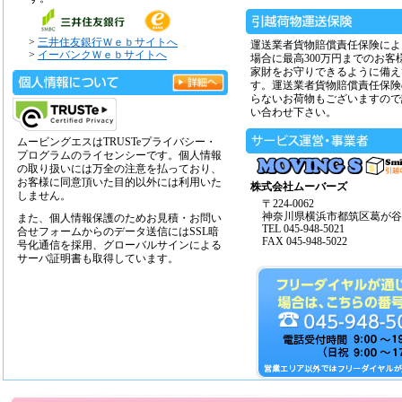
>
三井住友銀行Ｗｅｂサイトへ
運送業者貨物賠償責任保険によ
>
イーバンクＷｅｂサイトへ
場合に最高300万円までのお客
家財をお守りできるように備え
す。運送業者貨物賠償責任保険
らないお荷物もございますので
い合わせ下さい。
ムービングエスはTRUSTeプライバシー・
プログラムのライセンシーです。個人情報
の取り扱いには万全の注意を払っており、
お客様に同意頂いた目的以外には利用いた
株式会社ムーバーズ
しません。
〒224-0062
神奈川県横浜市都筑区葛が谷14
また、個人情報保護のためお見積・お問い
TEL 045-948-5021
合せフォームからのデータ送信にはSSL暗
FAX 045-948-5022
号化通信を採用、グローバルサインによる
サーバ証明書も取得しています。