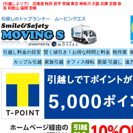
[引越しエリア] 北海道 秋田 岩手 宮城 東京 神奈川 大阪 兵庫 京都 奈
良 和歌山 福岡 宮崎
引越し料金の目安
賢く値引き！お得な時間と料金
軽作業
カップル引越
家族引越
オフィス移転
新築 引越し
遠