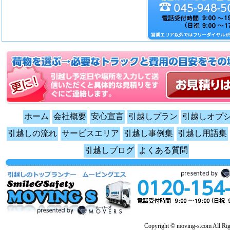
ホーム
会社概要
安心宣言
引越しプラン
引越しオプ
引越しの流れ
サービスエリア
引越し事例集
引越し用語集
引越しブログ
よくある質問
Copyright © moving-s.com All Rig