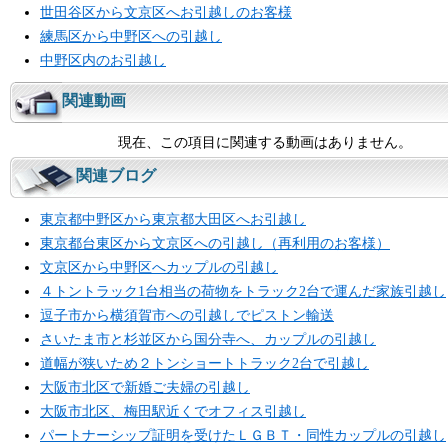
世田谷区から文京区へお引越しのお客様
練馬区から中野区への引越し
中野区内のお引越し
関連動画
現在、この項目に関連する動画はありません。
関連ブログ
東京都中野区から東京都大田区へお引越し
東京都台東区から文京区への引越し（再利用のお客様）
文京区から中野区へカップルの引越し
４トントラック1台相当の荷物をトラック2台で運んだ家族引越し
逗子市から横須賀市への引越しでピストン輸送
さいたま市と杉並区から国分寺へ、カップルの引越し
道幅が狭いため２トンショートトラック2台で引越し
大阪市北区で新婚ご夫婦の引越し
大阪市北区、梅田駅近くでオフィス引越し
パートナーシップ証明を受けたＬＧＢＴ・同性カップルの引越し