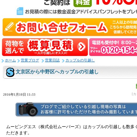
ホーム
営業ブログ
営業日誌
カップルの引越し
文京区から中野区へカップルの引越し
[
2016年1月10日 11:33
ムービングエス（株式会社ムーバーズ）はカップルの引越しも数多
ただきます。