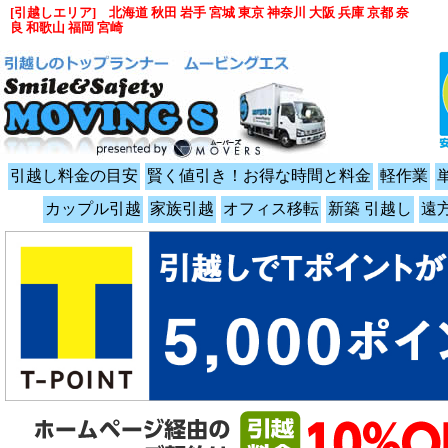
[引越しエリア] 北海道 秋田 岩手 宮城 東京 神奈川 大阪 兵庫 京都 奈
良 和歌山 福岡 宮崎
引越し料金の目安
賢く値引き！お得な時間と料金
軽作業
カップル引越
家族引越
オフィス移転
新築 引越し
遠