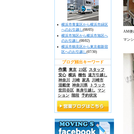
横浜市青葉区から横浜市緑区
へのお引越し
(08/05)
AM便
横浜市旭区から横浜市旭区へ
マンシ
のお引越し
(08/02)
横浜市鶴見区から東京都新宿
区へのお引越し
(07/30)
ブログ頻出キーワード
作業
東京
23区
スタッフ
安心
横浜
梱包
遠方引越し
神奈川
川崎
家具
川崎市
混載便
神奈川県
トラック
世田谷区
単身引越し
マン
ション
階段
予約状況