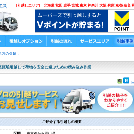
[引越しエリア] 北海道 秋田 岩手 宮城 東京 神奈川 大阪 兵庫 京都 奈良 
遠方の引越し
長距離引越しで荷物を安全に運ぶための積み込み作業
Tw
ご紹介する引越しの概要
区間
東京都から岡山県