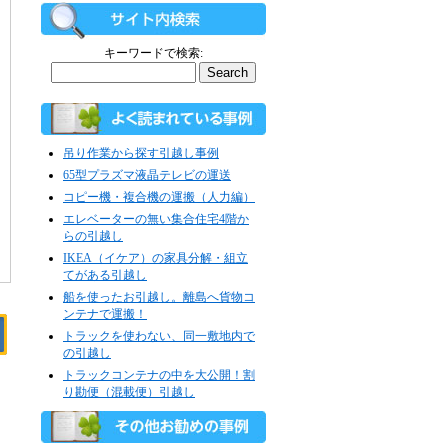
キーワードで検索:
吊り作業から探す引越し事例
65型プラズマ液晶テレビの運送
コピー機・複合機の運搬（人力編）
エレベーターの無い集合住宅4階か
らの引越し
IKEA（イケア）の家具分解・組立
てがある引越し
船を使ったお引越し。離島へ貨物コ
ンテナで運搬！
トラックを使わない、同一敷地内で
の引越し
トラックコンテナの中を大公開！割
り勘便（混載便）引越し