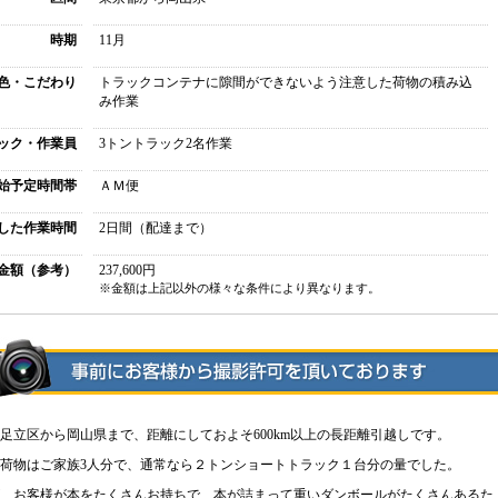
時期
11月
色・こだわり
トラックコンテナに隙間ができないよう注意した荷物の積み込
み作業
ック・作業員
3トントラック2名作業
始予定時間帯
ＡＭ便
した作業時間
2日間（配達まで）
金額（参考）
237,600円
※金額は上記以外の様々な条件により異なります。
足立区から岡山県まで、距離にしておよそ600km以上の長距離引越しです。
荷物はご家族3人分で、通常なら２トンショートトラック１台分の量でした。
、お客様が本をたくさんお持ちで、本が詰まって重いダンボールがたくさんあるた