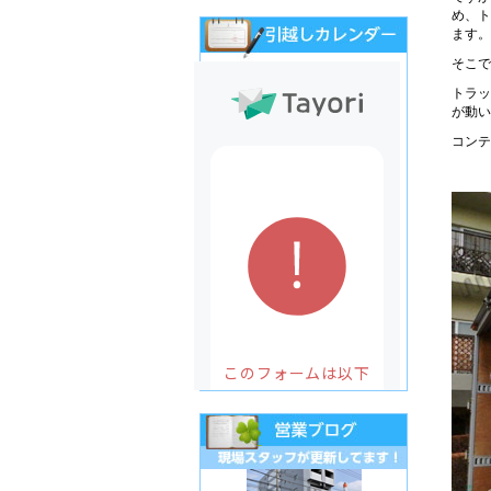
め、ト
ます。
そこで
トラッ
が動い
コンテ