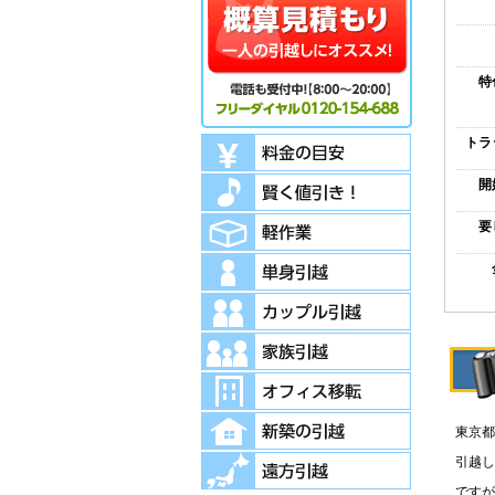
特
トラ
開
要
東京都
引越し
ですが