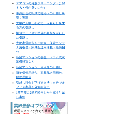
エアコンの分解クリーニング（分解
すると何が良いのか）
単身赴任の転勤で社宅への引越しを
安く実現
大学に入学し初めて一人暮らしをす
る方の引越し
梱包サービスで準備の負担を減らし
た引越し
大物家電梱包をご紹介！保管コンテ
ナ用梱包・家具配送用梱包・船便梱
包
新築マンションの養生・ドラム式洗
濯機設置など
新築マンション一斉入居の引越し
荷物保管用梱包、家具配送用梱包、
船便用梱包
引越し料金を下げる方法：自分でオ
フィス家具を分解組立て
1箇所積み2箇所降ろしから探す引越
し事例
現場スタッフが考えた豊富な