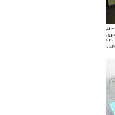
エレベ
2台あ
した。
左は通