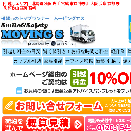
[引越しエリア] 北海道 秋田 岩手 宮城 東京 神奈川 大阪 兵庫 京都 奈
良 和歌山 福岡 宮崎
引越し料金の目安
賢く値引き！お得な時間と料金
軽作業
カップル引越
家族引越
オフィス移転
新築 引越し
遠