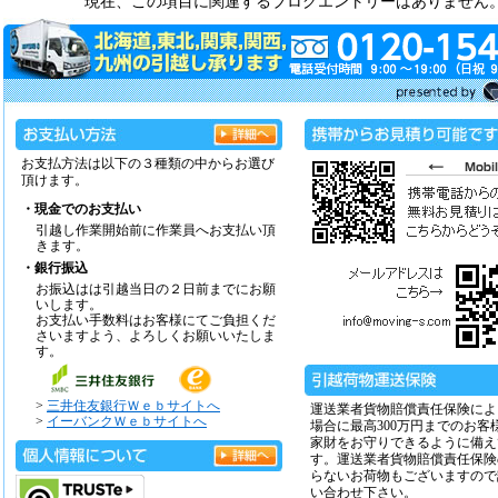
現在、この項目に関連するブログエントリーはありません
お支払方法は以下の３種類の中からお選び
頂けます。
・現金でのお支払い
引越し作業開始前に作業員へお支払い頂
きます。
・銀行振込
お振込はは引越当日の２日前までにお願
いします。
お支払い手数料はお客様にてご負担くだ
さいますよう、よろしくお願いいたしま
す。
>
三井住友銀行Ｗｅｂサイトへ
運送業者貨物賠償責任保険によ
>
イーバンクＷｅｂサイトへ
場合に最高300万円までのお客
家財をお守りできるように備え
す。運送業者貨物賠償責任保険
らないお荷物もございますので
い合わせ下さい。