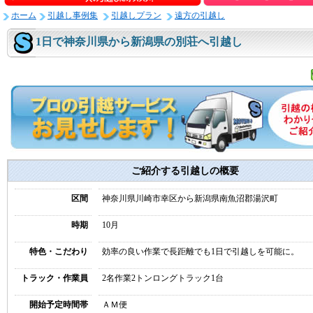
ホーム
引越し事例集
引越しプラン
遠方の引越し
1日で神奈川県から新潟県の別荘へ引越し
ご紹介する引越しの概要
区間
神奈川県川崎市幸区から新潟県南魚沼郡湯沢町
時期
10月
特色・こだわり
効率の良い作業で長距離でも1日で引越しを可能に。
トラック・作業員
2名作業2トンロングトラック1台
開始予定時間帯
ＡＭ便