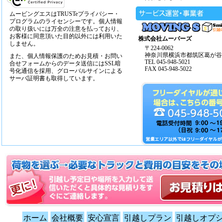
ムービングエスはTRUSTeプライバシー・
プログラムのライセンシーです。個人情報
の取り扱いには万全の注意を払っており、
お客様に同意頂いた目的以外には利用いた
株式会社ムーバーズ
しません。
〒224-0062
神奈川県横浜市都筑区葛が谷14
また、個人情報保護のためお見積・お問い
TEL 045-948-5021
合せフォームからのデータ送信にはSSL暗
FAX 045-948-5022
号化通信を採用、グローバルサインによる
サーバ証明書も取得しています。
ホーム
会社概要
安心宣言
引越しプラン
引越しオプ