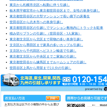
東京から札幌市北区へ転勤に伴う引越し
栃木県宇都宮市から東京都世田谷区まで、女性の単身引越し
東京都世田谷区の大型マンションで長い廊下の床養生
世田谷区から志木市への単身引越し
東京都世田谷区の引越しでマンション敷地内にトラックを駐車
積み切りプランの引越し（世田谷区・3人家族）
東京都文京区から北区まで荷物の多い単身引越し
文京区から墨田区まで家具の多いカップル引越し
文京区から千代田区へピストン輸送で引越し
東京都文京区から中央区までご家族の引越し
東京都世田谷から練馬区までルームシェアの引越し
世田谷区上馬から用賀まで2人分の引越し
お支払方法は以下の３種類の中からお選び