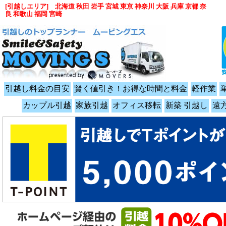
[引越しエリア] 北海道 秋田 岩手 宮城 東京 神奈川 大阪 兵庫 京都 奈
良 和歌山 福岡 宮崎
引越し料金の目安
賢く値引き！お得な時間と料金
軽作業
カップル引越
家族引越
オフィス移転
新築 引越し
遠