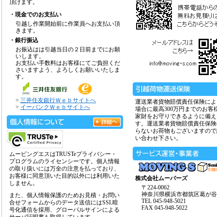
頂けます。
・現金でのお支払い
引越し作業開始前に作業員へお支払い頂
きます。
・銀行振込
お振込はは引越当日の２日前までにお願
いします。
お支払い手数料はお客様にてご負担くだ
さいますよう、よろしくお願いいたしま
す。
>
三井住友銀行Ｗｅｂサイトへ
運送業者貨物賠償責任保険によ
>
イーバンクＷｅｂサイトへ
場合に最高300万円までのお客
家財をお守りできるように備え
す。運送業者貨物賠償責任保険
らないお荷物もございますので
い合わせ下さい。
ムービングエスはTRUSTeプライバシー・
プログラムのライセンシーです。個人情報
の取り扱いには万全の注意を払っており、
お客様に同意頂いた目的以外には利用いた
株式会社ムーバーズ
しません。
〒224-0062
神奈川県横浜市都筑区葛が谷14
また、個人情報保護のためお見積・お問い
TEL 045-948-5021
合せフォームからのデータ送信にはSSL暗
FAX 045-948-5022
号化通信を採用、グローバルサインによる