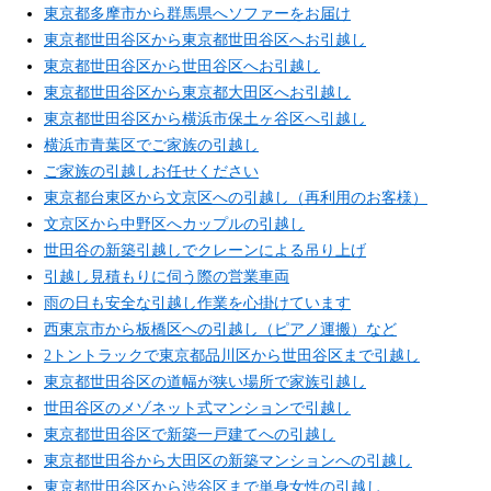
東京都多摩市から群馬県へソファーをお届け
東京都世田谷区から東京都世田谷区へお引越し
東京都世田谷区から世田谷区へお引越し
東京都世田谷区から東京都大田区へお引越し
東京都世田谷区から横浜市保土ヶ谷区へ引越し
横浜市青葉区でご家族の引越し
ご家族の引越しお任せください
東京都台東区から文京区への引越し（再利用のお客様）
文京区から中野区へカップルの引越し
世田谷の新築引越しでクレーンによる吊り上げ
引越し見積もりに伺う際の営業車両
雨の日も安全な引越し作業を心掛けています
西東京市から板橋区への引越し（ピアノ運搬）など
2トントラックで東京都品川区から世田谷区まで引越し
東京都世田谷区の道幅が狭い場所で家族引越し
世田谷区のメゾネット式マンションで引越し
東京都世田谷区で新築一戸建てへの引越し
東京都世田谷から大田区の新築マンションへの引越し
東京都世田谷区から渋谷区まで単身女性の引越し