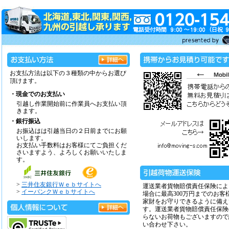
お支払方法は以下の３種類の中からお選び
頂けます。
・現金でのお支払い
引越し作業開始前に作業員へお支払い頂
きます。
・銀行振込
お振込はは引越当日の２日前までにお願
いします。
お支払い手数料はお客様にてご負担くだ
さいますよう、よろしくお願いいたしま
す。
>
三井住友銀行Ｗｅｂサイトへ
運送業者貨物賠償責任保険によ
>
イーバンクＷｅｂサイトへ
場合に最高300万円までのお客
家財をお守りできるように備え
す。運送業者貨物賠償責任保険
らないお荷物もございますので
い合わせ下さい。