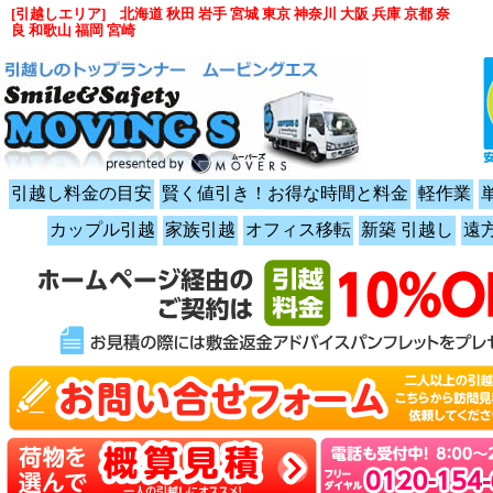
[引越しエリア] 北海道 秋田 岩手 宮城 東京 神奈川 大阪 兵庫 京都 奈
良 和歌山 福岡 宮崎
引越し料金の目安
賢く値引き！お得な時間と料金
軽作業
カップル引越
家族引越
オフィス移転
新築 引越し
遠