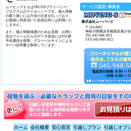
ムービングエスはTRUSTeプライバシー・
プログラムのライセンシーです。個人情報
の取り扱いには万全の注意を払っており、
お客様に同意頂いた目的以外には利用いた
株式会社ムーバーズ
しません。
〒224-0062
神奈川県横浜市都筑区葛が谷14
また、個人情報保護のためお見積・お問い
TEL 045-948-5021
合せフォームからのデータ送信にはSSL暗
FAX 045-948-5022
号化通信を採用、グローバルサインによる
サーバ証明書も取得しています。
ホーム
会社概要
安心宣言
引越しプラン
引越しオプ