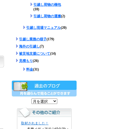
引越し荷物の梱包
(10)
引越し荷物の運搬
(2)
引越し現場マニュアル
(20)
引越し業務の様子
(179)
海外の引越し
(7)
被災地支援について
(14)
見積もり
(26)
料金
(31)
取材されました！