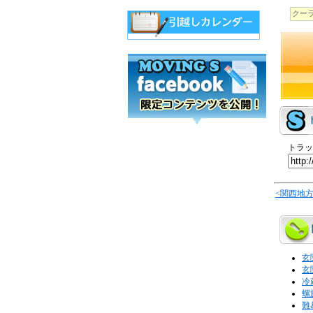
クー
トラッ
<関西地
玄
玄
冷
螺
難