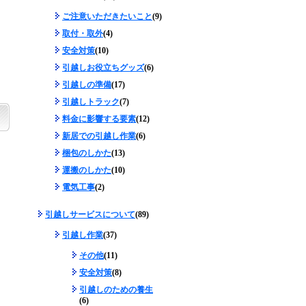
ご注意いただきたいこと
(9)
取付・取外
(4)
安全対策
(10)
引越しお役立ちグッズ
(6)
引越しの準備
(17)
引越しトラック
(7)
料金に影響する要素
(12)
新居での引越し作業
(6)
梱包のしかた
(13)
運搬のしかた
(10)
電気工事
(2)
引越しサービスについて
(89)
引越し作業
(37)
その他
(11)
安全対策
(8)
引越しのための養生
(6)