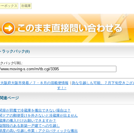
ラーボックス
冷蔵庫
トラックバック(0)
クバックURL:
方大阪府大阪市発着／７・８月の混載便情報
|
急な引越しも可能、７月下旬空きござ
す！>
関連ページ
関扉が邪魔で冷蔵庫を搬出できない場合は？
関ドアの郵便受けを外さないと冷蔵庫が出ません
蔵庫の搬入だけお願いできますか？
旋階段のある新築一戸建てへの引越し
易度の高い引越し作業：アクロバティックな搬出