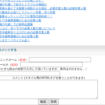
ーラーボックスレンタル致します。
舗の引越しで起きたトラブルを御紹介
害物を越えて冷蔵庫を移動させる場合：必要作業人数の必要作業人数
の敷地をお借りしてクレーン作業・吊り作業
蔵庫セッティングにての電気代節約術！！
ドア冷蔵庫運搬のための必要人数
場の引越しでの食料品運搬
り上げ・吊り下げの必要人数の違いについて
型冷蔵庫吊り上げのための必要作業人数
型冷蔵庫運搬のための必要人数
ります！リサイクル品！
コメントする
ニックネーム（
必須
）
ール※（
必須
）
いたずら防止の目的で入力して頂いていますが、表示はされません。）
コメント (スタイル用のHTMLタグを使うことができます)