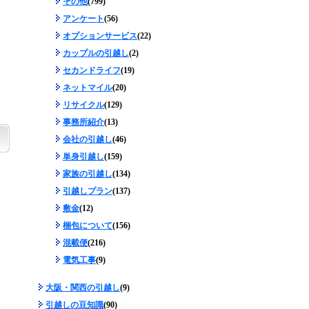
その他
(799)
アンケート
(56)
オプションサービス
(22)
カップルの引越し
(2)
セカンドライフ
(19)
ネットマイル
(20)
リサイクル
(129)
事務所紹介
(13)
会社の引越し
(46)
単身引越し
(159)
家族の引越し
(134)
引越しプラン
(137)
敷金
(12)
梱包について
(156)
混載便
(216)
電気工事
(9)
大阪・関西の引越し
(9)
引越しの豆知識
(90)