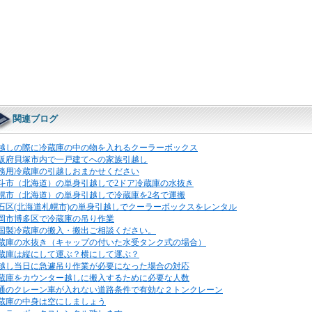
関連ブログ
越しの際に冷蔵庫の中の物を入れるクーラーボックス
阪府貝塚市内で一戸建てへの家族引越し
務用冷蔵庫の引越しおまかせください
斗市（北海道）の単身引越しで2ドア冷蔵庫の水抜き
幌市（北海道）の単身引越しで冷蔵庫を2名で運搬
石区(北海道札幌市)の単身引越しでクーラーボックスをレンタル
岡市博多区で冷蔵庫の吊り作業
国製冷蔵庫の搬入・搬出ご相談ください。
蔵庫の水抜き（キャップの付いた水受タンク式の場合）
蔵庫は縦にして運ぶ？横にして運ぶ？
越し当日に急遽吊り作業が必要になった場合の対応
蔵庫をカウンター越しに搬入するために必要な人数
通のクレーン車が入れない道路条件で有効な２トンクレーン
蔵庫の中身は空にしましょう