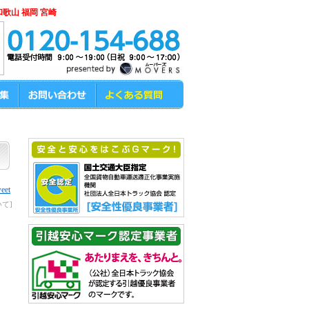
和歌山 福岡 宮崎
eet
て]