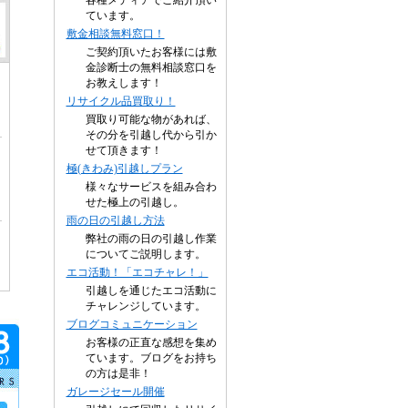
各種メディアでご紹介頂い
ています。
敷金相談無料窓口！
ご契約頂いたお客様には敷
金診断士の無料相談窓口を
お教えします！
リサイクル品買取り！
買取り可能な物があれば、
その分を引越し代から引か
せて頂きます！
極(きわみ)引越しプラン
様々なサービスを組み合わ
せた極上の引越し。
雨の日の引越し方法
弊社の雨の日の引越し作業
についてご説明します。
エコ活動！「エコチャレ！」
引越しを通じたエコ活動に
チャレンジしています。
ブログコミュニケーション
お客様の正直な感想を集め
ています。ブログをお持ち
の方は是非！
ガレージセール開催