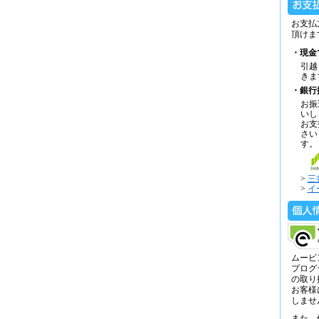
お支払
頂けま
・現金
引越
きま
・銀行
お振
いし
お支
さい
す。
>
三
>
イ
ムービ
プログ
の取り
お客様
しませ
また、