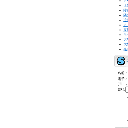
ク
店
障
隣
冷
２
夏
吊
大
大
売
名前・
電子メ
(※：
URL