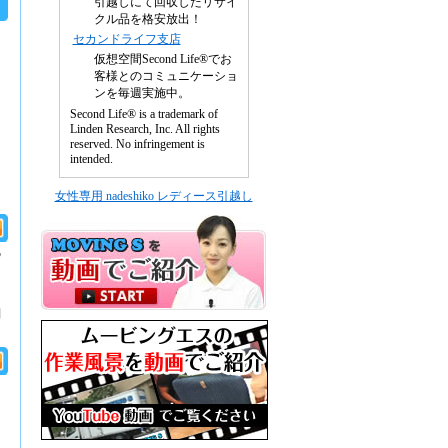
引越しにて回収したリサイ
クル品を格安放出！
セカンドライフ支店
仮想空間Second Life®でお
客様とのコミュニケーショ
ンを毎週実施中。
Second Life® is a trademark of
Linden Research, Inc. All rights
reserved. No infringement is
intended.
女性専用 nadeshiko レディース引越し
の
な
問