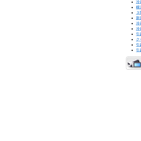
冷
横
３
新
冷
冷
引
ク
引
引