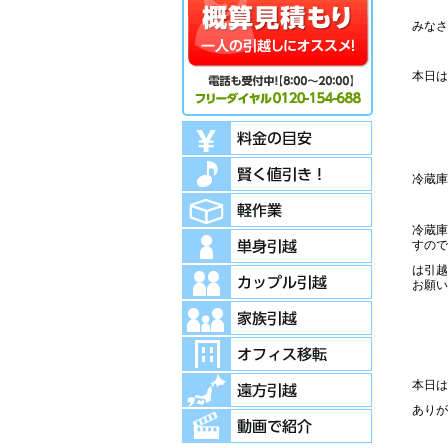
みなさ
本日は
冷蔵庫
冷蔵庫
すので
は引越
お願い
本日は
ありが