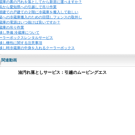
蔵庫の裏の汚れを落としてから新居に運べますか？
浜から愛知県への引越しで吊り作業
階建ての戸建ての２階に冷蔵庫を搬入して欲しい
築への冷蔵庫搬入のための目隠しフェンスの取外し
蔵庫の電源はいつ抜けば良いですか？
蔵庫の吊り作業
越し準備 冷蔵庫について
ーラーボックスレンタルサービス
越し梱包に関する注意事項
越し時冷蔵庫の中身を入れるクーラーボックス
関連動画
油汚れ落としサービス：引越のムービングエス