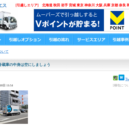
[引越しエリア] 北海道 秋田 岩手 宮城 東京 神奈川 大阪 兵庫 京都 奈良 
ついて
冷蔵庫の中身は空にしましょう
Tw
[梱包につい
8日 11:54