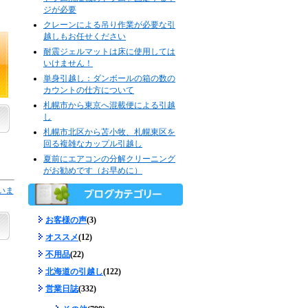
ジが必要
クレーンによる吊り作業が必要な引
越しもお任せください
耐震ジェルマットは床に使用しては
いけません！
単身引越し：ダンボールの箱の数の
カウントの仕方について
札幌市から東京へ混載便による引越
し
札幌市北区から苫小牧、札幌東区を
回る複雑なカップル引越し
夏前にエアコンの分解クリーニング
がお勧めです（お早めに）
いま
お客様の声
(3)
オススメ
(12)
不用品
(22)
北海道の引越し
(122)
営業日誌
(332)