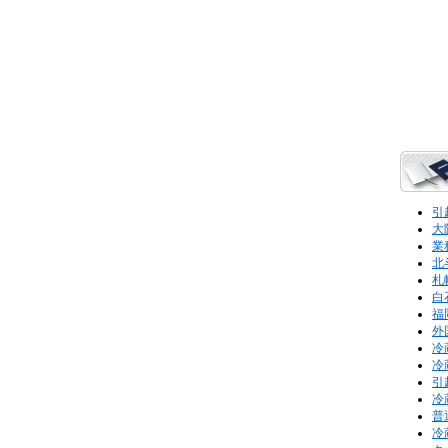
引
大
業
北
札
白
福
外
冷
冷
引
冷
普
冷