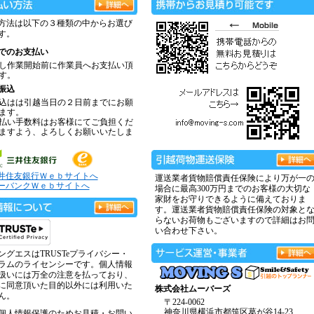
方法は以下の３種類の中からお選び
す。
でのお支払い
し作業開始前に作業員へお支払い頂
す。
振込
込はは引越当日の２日前までにお願
ます。
払い手数料はお客様にてご負担くだ
ますよう、よろしくお願いいたしま
井住友銀行Ｗｅｂサイトへ
運送業者貨物賠償責任保険により万が一
ーバンクＷｅｂサイトへ
場合に最高300万円までのお客様の大切な
家財をお守りできるように備えておりま
す。運送業者貨物賠償責任保険の対象と
らないお荷物もございますので詳細はお
い合わせ下さい。
ングエスはTRUSTeプライバシー・
ラムのライセンシーです。個人情報
扱いには万全の注意を払っており、
に同意頂いた目的以外には利用いた
株式会社ムーバーズ
ん。
〒224-0062
神奈川県横浜市都筑区葛が谷14-23
個人情報保護のためお見積・お問い