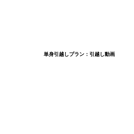
単身引越しプラン：引越し動画