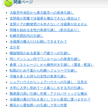
関連ページ
大阪市中央区から東大阪市への単身引越し
玄関扉が邪魔で冷蔵庫を搬出できない場合は？
玄関ドアの郵便受けを外さないと冷蔵庫が出ません
同棲を始める女性の単身引越し（処分品あり）
札幌市西区内の引越し
冷蔵庫の搬入だけお願いできますか？
北斗市
螺旋階段のある新築一戸建てへの引越し
同じマンション内でワンルームへの単身引越し
倉庫（ストレージ）から梱包付き引越し（運送・配送）
転勤のため千葉から札幌へフェリーで引越し
洋服を多くお持ちの女性の単身引越し
シェアハウスからシェアハウスへの引越し・注意点
大学に入学し初めて一人暮らしをする方の引越し
難易度の高い引越し作業：アクロバティックな搬出
冷蔵庫の裏の汚れを落としてから新居に運べますか？
横浜から愛知県への引越しで吊り作業