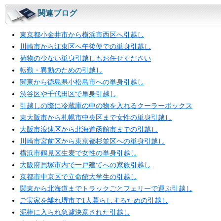
関連ブログ
東京都小金井市から横浜市西区へ引越し
川崎市から江東区へ午後便での単身引越し
荷物の少ない単身引越しもお任せください
転勤・異動のための引越し
関東から徳島県小松島市への単身引越し
渋谷区や千代田区で単身引越し
引越しの際に冷蔵庫の中の物を入れるクーラーボックス
東大阪市から札幌市中央区まで女性の単身引越し
大阪市浪速区から北海道函館市までの引越し
川崎市宮前区から東京都杉並区への単身引越し
横浜市鶴見区生麦で女性の単身引越し
大阪府貝塚市内で一戸建てへの家族引越し
京都市中京区で立命館大学生の引越し
関東から北海道までトラックごとフェリーで運ぶ引越し
ご実家を離れ堺市で1人暮らしするための引越し
泥棒に入られ急遽決意された引越し