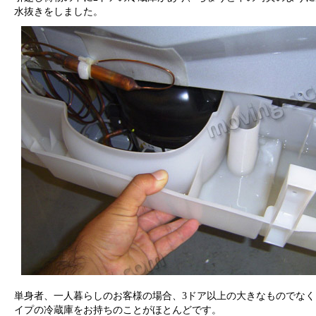
水抜きをしました。
単身者、一人暮らしのお客様の場合、3ドア以上の大きなものでなく
イプの冷蔵庫をお持ちのことがほとんどです。