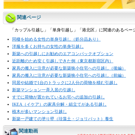
関連ページ
「カップル引越し」「単身引越し」「港北区」に関連のあるペー
同棲を始める女性の単身引越し（処分品あり）
洋服を多くお持ちの女性の単身引越し
新築への引越しにお勧めのエアコンパックオプション
近距離のため安く引越しできた例（東京都新宿区内）
家具の搬入に注意が必要な新築狭小住宅への引越し（後編）
家具の搬入に注意が必要な新築狭小住宅への引越し（前編）
同居や結婚で1台のトラックに2人分の荷物を積む引越し
新築マンション一斉入居の引越し
すでに荷物が置かれているお宅への追加の引越し
IKEA（イケア）の家具分解・組立てがある引越し
植木が多いマンション引越し
新築一戸建ての塗り壁（珪藻土・ジョリパット）養生
関連動画