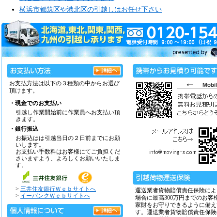
横浜市都筑区や港北区の引越しはお任せ下さい
お支払方法は以下の３種類の中からお選び
頂けます。
・現金でのお支払い
引越し作業開始前に作業員へお支払い頂
きます。
・銀行振込
お振込はは引越当日の２日前までにお願
いします。
お支払い手数料はお客様にてご負担くだ
さいますよう、よろしくお願いいたしま
す。
>
三井住友銀行Ｗｅｂサイトへ
運送業者貨物賠償責任保険によ
>
イーバンクＷｅｂサイトへ
場合に最高300万円までのお客
家財をお守りできるように備え
す。運送業者貨物賠償責任保険