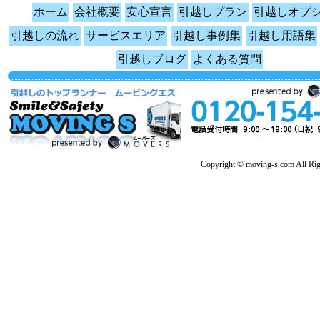
ホーム
会社概要
安心宣言
引越しプラン
引越しオプ
引越しの流れ
サービスエリア
引越し事例集
引越し用語集
引越しブログ
よくある質問
Copyright © moving-s.com All Rig