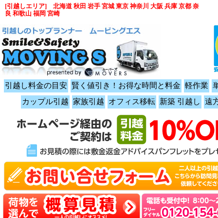
[引越しエリア] 北海道 秋田 岩手 宮城 東京 神奈川 大阪 兵庫 京都 奈
良 和歌山 福岡 宮崎
引越し料金の目安
賢く値引き！お得な時間と料金
軽作業
カップル引越
家族引越
オフィス移転
新築 引越し
遠