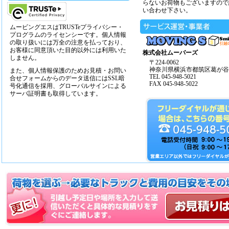
らないお荷物もございますので
い合わせ下さい。
ムービングエスはTRUSTeプライバシー・
プログラムのライセンシーです。個人情報
の取り扱いには万全の注意を払っており、
お客様に同意頂いた目的以外には利用いた
株式会社ムーバーズ
しません。
〒224-0062
神奈川県横浜市都筑区葛が谷14
また、個人情報保護のためお見積・お問い
TEL 045-948-5021
合せフォームからのデータ送信にはSSL暗
FAX 045-948-5022
号化通信を採用、グローバルサインによる
サーバ証明書も取得しています。