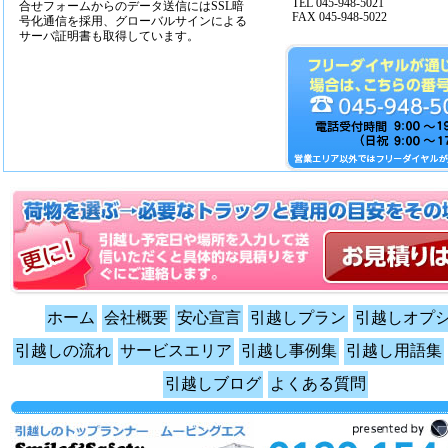
TEL 045-948-5021
合せフォームからのデータ送信にはSSL暗
FAX 045-948-5022
号化通信を採用、グローバルサインによる
サーバ証明書も取得しています。
ホーム
会社概要
安心宣言
引越しプラン
引越しオプ
引越しの流れ
サービスエリア
引越し事例集
引越し用語集
引越しブログ
よくある質問