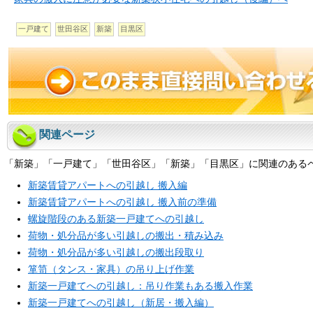
一戸建て
世田谷区
新築
目黒区
関連ページ
「新築」「一戸建て」「世田谷区」「新築」「目黒区」に関連のある
新築賃貸アパートへの引越し 搬入編
新築賃貸アパートへの引越し 搬入前の準備
螺旋階段のある新築一戸建てへの引越し
荷物・処分品が多い引越しの搬出・積み込み
荷物・処分品が多い引越しの搬出段取り
箪笥（タンス・家具）の吊り上げ作業
新築一戸建てへの引越し：吊り作業もある搬入作業
新築一戸建てへの引越し（新居・搬入編）