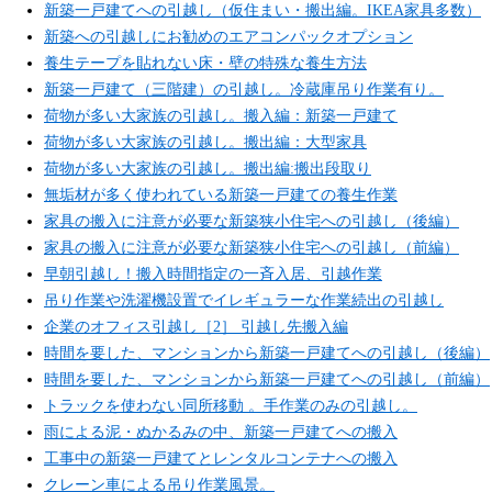
新築一戸建てへの引越し（仮住まい・搬出編。IKEA家具多数）
新築への引越しにお勧めのエアコンパックオプション
養生テープを貼れない床・壁の特殊な養生方法
新築一戸建て（三階建）の引越し。冷蔵庫吊り作業有り。
荷物が多い大家族の引越し。搬入編：新築一戸建て
荷物が多い大家族の引越し。搬出編：大型家具
荷物が多い大家族の引越し。搬出編:搬出段取り
無垢材が多く使われている新築一戸建ての養生作業
家具の搬入に注意が必要な新築狭小住宅への引越し（後編）
家具の搬入に注意が必要な新築狭小住宅への引越し（前編）
早朝引越し！搬入時間指定の一斉入居、引越作業
吊り作業や洗濯機設置でイレギュラーな作業続出の引越し
企業のオフィス引越し［2］ 引越し先搬入編
時間を要した、マンションから新築一戸建てへの引越し（後編）
時間を要した、マンションから新築一戸建てへの引越し（前編）
トラックを使わない同所移動 。手作業のみの引越し。
雨による泥・ぬかるみの中、新築一戸建てへの搬入
工事中の新築一戸建てとレンタルコンテナへの搬入
クレーン車による吊り作業風景。