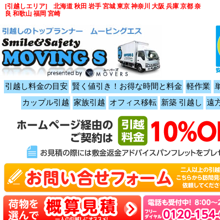
[引越しエリア] 北海道 秋田 岩手 宮城 東京 神奈川 大阪 兵庫 京都 奈
良 和歌山 福岡 宮崎
引越し料金の目安
賢く値引き！お得な時間と料金
軽作業
カップル引越
家族引越
オフィス移転
新築 引越し
遠