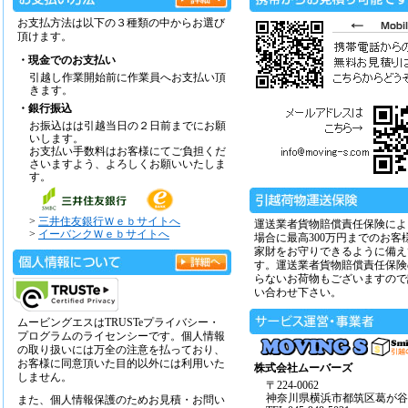
お支払方法は以下の３種類の中からお選び
頂けます。
・現金でのお支払い
引越し作業開始前に作業員へお支払い頂
きます。
・銀行振込
お振込はは引越当日の２日前までにお願
いします。
お支払い手数料はお客様にてご負担くだ
さいますよう、よろしくお願いいたしま
す。
>
三井住友銀行Ｗｅｂサイトへ
運送業者貨物賠償責任保険によ
>
イーバンクＷｅｂサイトへ
場合に最高300万円までのお客
家財をお守りできるように備え
す。運送業者貨物賠償責任保険
らないお荷物もございますので
い合わせ下さい。
ムービングエスはTRUSTeプライバシー・
プログラムのライセンシーです。個人情報
の取り扱いには万全の注意を払っており、
お客様に同意頂いた目的以外には利用いた
株式会社ムーバーズ
しません。
〒224-0062
神奈川県横浜市都筑区葛が谷14
また、個人情報保護のためお見積・お問い