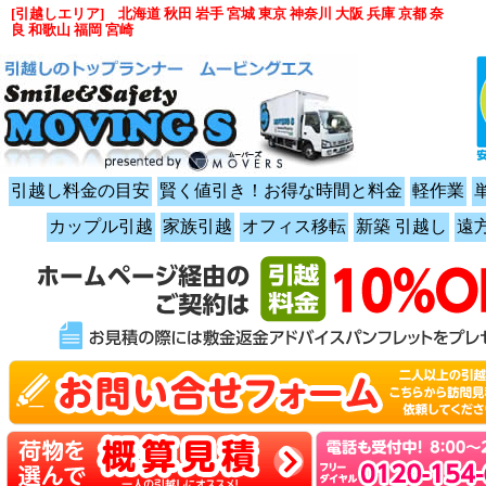
[引越しエリア] 北海道 秋田 岩手 宮城 東京 神奈川 大阪 兵庫 京都 奈
良 和歌山 福岡 宮崎
引越し料金の目安
賢く値引き！お得な時間と料金
軽作業
カップル引越
家族引越
オフィス移転
新築 引越し
遠