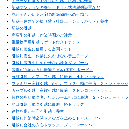
トラックが進入できない引越し現場での作業
新築マンションの養生・ドラム式洗濯機設置など
赤ちゃんがいるお宅の新築物件への引越し
新築一戸建ての塗り壁（珪藻土・ジョリパット）養生
新築の引越し
商店街の引越し作業時間のご注意
重量物専用引越しゲート付きトラック
引越し養生に使用する玄関マット
引越し養生・作業に欠かせない養生テープ
引越し床養生に欠かせない巻きダンボール
床傷が心配な方に最適 引越の床養生サービス
家族引越しオフィス引越しに最適：４トントラック
ファミリー家族引越しからオフィス引越に最適：３トントラック
カップル引越し家族引越に最適：２トンロングトラック
荷物の多い単身者、ワンルーム引越に最適：２トンショートトラ
小口引越し単身引越に最適：軽トラック
建物を傷から守る引越し養生
引越し作業時玄関ドアなどを止めるドアストッパー
引越し会社の安心トラック。グリーンナンバー