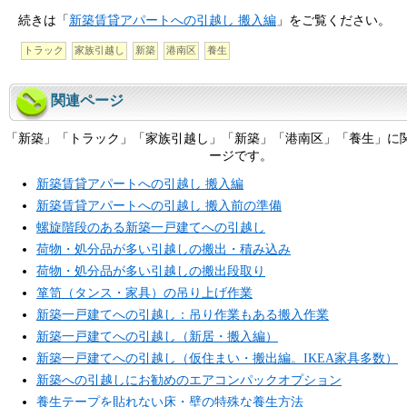
続きは「
新築賃貸アパートへの引越し 搬入編
」をご覧ください。
トラック
家族引越し
新築
港南区
養生
関連ページ
「新築」「トラック」「家族引越し」「新築」「港南区」「養生」に
ージです。
新築賃貸アパートへの引越し 搬入編
新築賃貸アパートへの引越し 搬入前の準備
螺旋階段のある新築一戸建てへの引越し
荷物・処分品が多い引越しの搬出・積み込み
荷物・処分品が多い引越しの搬出段取り
箪笥（タンス・家具）の吊り上げ作業
新築一戸建てへの引越し：吊り作業もある搬入作業
新築一戸建てへの引越し（新居・搬入編）
新築一戸建てへの引越し（仮住まい・搬出編。IKEA家具多数）
新築への引越しにお勧めのエアコンパックオプション
養生テープを貼れない床・壁の特殊な養生方法