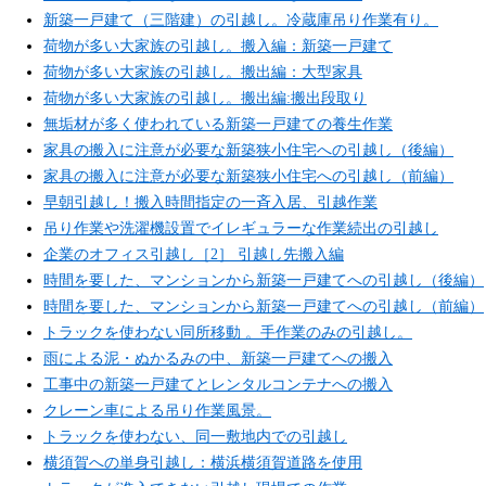
新築一戸建て（三階建）の引越し。冷蔵庫吊り作業有り。
荷物が多い大家族の引越し。搬入編：新築一戸建て
荷物が多い大家族の引越し。搬出編：大型家具
荷物が多い大家族の引越し。搬出編:搬出段取り
無垢材が多く使われている新築一戸建ての養生作業
家具の搬入に注意が必要な新築狭小住宅への引越し（後編）
家具の搬入に注意が必要な新築狭小住宅への引越し（前編）
早朝引越し！搬入時間指定の一斉入居、引越作業
吊り作業や洗濯機設置でイレギュラーな作業続出の引越し
企業のオフィス引越し［2］ 引越し先搬入編
時間を要した、マンションから新築一戸建てへの引越し（後編）
時間を要した、マンションから新築一戸建てへの引越し（前編）
トラックを使わない同所移動 。手作業のみの引越し。
雨による泥・ぬかるみの中、新築一戸建てへの搬入
工事中の新築一戸建てとレンタルコンテナへの搬入
クレーン車による吊り作業風景。
トラックを使わない、同一敷地内での引越し
横須賀への単身引越し：横浜横須賀道路を使用