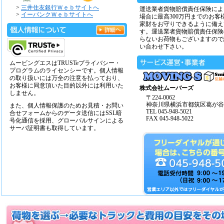
>
三井住友銀行Ｗｅｂサイトへ
運送業者貨物賠償責任保険によ
>
イーバンクＷｅｂサイトへ
場合に最高300万円までのお客
家財をお守りできるように備え
す。運送業者貨物賠償責任保険
らないお荷物もございますので
い合わせ下さい。
ムービングエスはTRUSTeプライバシー・
プログラムのライセンシーです。個人情報
の取り扱いには万全の注意を払っており、
お客様に同意頂いた目的以外には利用いた
株式会社ムーバーズ
しません。
〒224-0062
神奈川県横浜市都筑区葛が谷14
また、個人情報保護のためお見積・お問い
TEL 045-948-5021
合せフォームからのデータ送信にはSSL暗
FAX 045-948-5022
号化通信を採用、グローバルサインによる
サーバ証明書も取得しています。