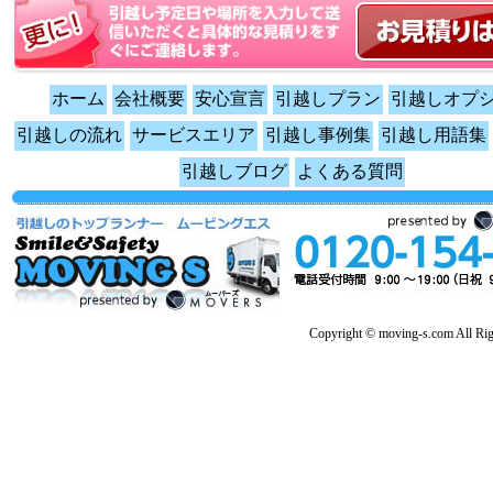
ホーム
会社概要
安心宣言
引越しプラン
引越しオプ
引越しの流れ
サービスエリア
引越し事例集
引越し用語集
引越しブログ
よくある質問
Copyright © moving-s.com All Rig