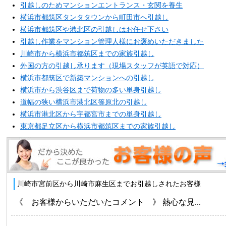
引越しのためマンションエントランス・玄関を養生
横浜市都筑区タンタタウンから町田市へ引越し
横浜市都筑区や港北区の引越しはお任せ下さい
引越し作業をマンション管理人様にお褒めいただきました
川崎市から横浜市都筑区までの家族引越し
外国の方の引越し承ります（現場スタッフが英語で対応）
横浜市都筑区で新築マンションへの引越し
横浜市から渋谷区まで荷物の多い単身引越し
道幅の狭い横浜市港北区篠原北の引越し
横浜市港北区から宇都宮市までの単身引越し
東京都足立区から横浜市都筑区までの家族引越し