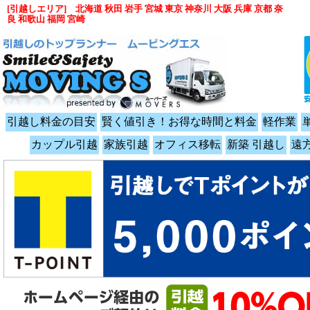
[引越しエリア] 北海道 秋田 岩手 宮城 東京 神奈川 大阪 兵庫 京都 奈
良 和歌山 福岡 宮崎
引越し料金の目安
賢く値引き！お得な時間と料金
軽作業
カップル引越
家族引越
オフィス移転
新築 引越し
遠