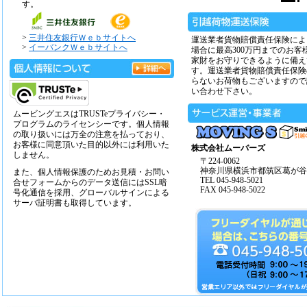
す。
>
三井住友銀行Ｗｅｂサイトへ
運送業者貨物賠償責任保険によ
>
イーバンクＷｅｂサイトへ
場合に最高300万円までのお客
家財をお守りできるように備え
す。運送業者貨物賠償責任保険
らないお荷物もございますので
い合わせ下さい。
ムービングエスはTRUSTeプライバシー・
プログラムのライセンシーです。個人情報
の取り扱いには万全の注意を払っており、
お客様に同意頂いた目的以外には利用いた
株式会社ムーバーズ
しません。
〒224-0062
神奈川県横浜市都筑区葛が谷14
また、個人情報保護のためお見積・お問い
TEL 045-948-5021
合せフォームからのデータ送信にはSSL暗
FAX 045-948-5022
号化通信を採用、グローバルサインによる
サーバ証明書も取得しています。