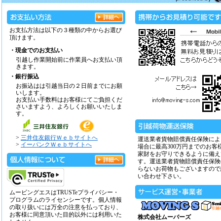
お支払方法は以下の３種類の中からお選び
頂けます。
・現金でのお支払い
引越し作業開始前に作業員へお支払い頂
きます。
・銀行振込
お振込はは引越当日の２日前までにお願
いします。
お支払い手数料はお客様にてご負担くだ
さいますよう、よろしくお願いいたしま
す。
>
三井住友銀行Ｗｅｂサイトへ
運送業者貨物賠償責任保険によ
>
イーバンクＷｅｂサイトへ
場合に最高300万円までのお客
家財をお守りできるように備え
す。運送業者貨物賠償責任保険
らないお荷物もございますので
い合わせ下さい。
ムービングエスはTRUSTeプライバシー・
プログラムのライセンシーです。個人情報
の取り扱いには万全の注意を払っており、
お客様に同意頂いた目的以外には利用いた
株式会社ムーバーズ