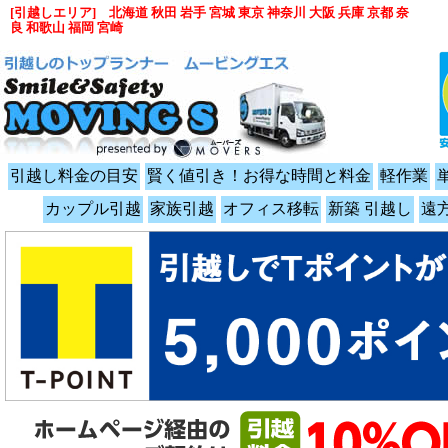
[引越しエリア] 北海道 秋田 岩手 宮城 東京 神奈川 大阪 兵庫 京都 奈
良 和歌山 福岡 宮崎
引越し料金の目安
賢く値引き！お得な時間と料金
軽作業
カップル引越
家族引越
オフィス移転
新築 引越し
遠