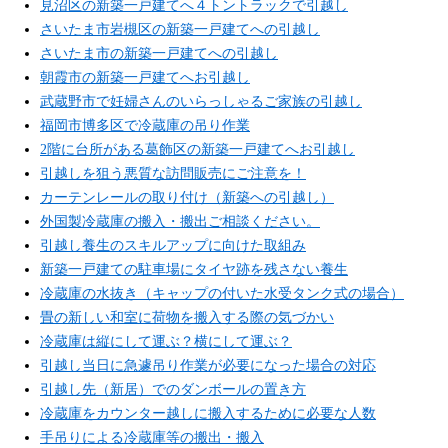
見沼区の新築一戸建てへ４トントラックで引越し
さいたま市岩槻区の新築一戸建てへの引越し
さいたま市の新築一戸建てへの引越し
朝霞市の新築一戸建てへお引越し
武蔵野市で妊婦さんのいらっしゃるご家族の引越し
福岡市博多区で冷蔵庫の吊り作業
2階に台所がある葛飾区の新築一戸建てへお引越し
引越しを狙う悪質な訪問販売にご注意を！
カーテンレールの取り付け（新築への引越し）
外国製冷蔵庫の搬入・搬出ご相談ください。
引越し養生のスキルアップに向けた取組み
新築一戸建ての駐車場にタイヤ跡を残さない養生
冷蔵庫の水抜き（キャップの付いた水受タンク式の場合）
畳の新しい和室に荷物を搬入する際の気づかい
冷蔵庫は縦にして運ぶ？横にして運ぶ？
引越し当日に急遽吊り作業が必要になった場合の対応
引越し先（新居）でのダンボールの置き方
冷蔵庫をカウンター越しに搬入するために必要な人数
手吊りによる冷蔵庫等の搬出・搬入