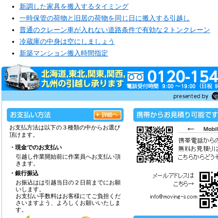
新調した家具を搬入するタイミング
一時保管の荷物と旧居の荷物を同じ日に搬入する引越し
普通のクレーン車が入れない道路条件で有効な２トンクレーン
冷蔵庫の中身は空にしましょう
新築マンション搬入時間指定
お支払方法は以下の３種類の中からお選び
頂けます。
・現金でのお支払い
引越し作業開始前に作業員へお支払い頂
きます。
・銀行振込
お振込はは引越当日の２日前までにお願
いします。
お支払い手数料はお客様にてご負担くだ
さいますよう、よろしくお願いいたしま
す。