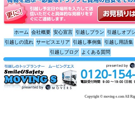
ホーム
会社概要
安心宣言
引越しプラン
引越しオプ
引越しの流れ
サービスエリア
引越し事例集
引越し用語集
引越しブログ
よくある質問
Copyright © moving-s.com All Rig