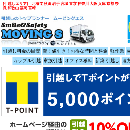
[引越しエリア] 北海道 秋田 岩手 宮城 東京 神奈川 大阪 兵庫 京都 奈
良 和歌山 福岡 宮崎
引越し料金の目安
賢く値引き！お得な時間と料金
軽作業
カップル引越
家族引越
オフィス移転
新築 引越し
遠