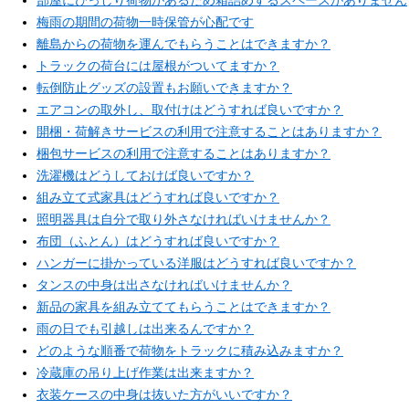
部屋にびっしり荷物があるため箱詰めするスペースがありません
梅雨の期間の荷物一時保管が心配です
離島からの荷物を運んでもらうことはできますか？
トラックの荷台には屋根がついてますか？
転倒防止グッズの設置もお願いできますか？
エアコンの取外し、取付けはどうすれば良いですか？
開梱・荷解きサービスの利用で注意することはありますか？
梱包サービスの利用で注意することはありますか？
洗濯機はどうしておけば良いですか？
組み立て式家具はどうすれば良いですか？
照明器具は自分で取り外さなければいけませんか？
布団（ふとん）はどうすれば良いですか？
ハンガーに掛かっている洋服はどうすれば良いですか？
タンスの中身は出さなければいけませんか？
新品の家具を組み立ててもらうことはできますか？
雨の日でも引越しは出来るんですか？
どのような順番で荷物をトラックに積み込みますか？
冷蔵庫の吊り上げ作業は出来ますか？
衣装ケースの中身は抜いた方がいいですか？