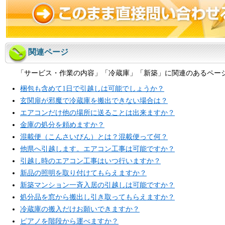
関連ページ
「サービス・作業の内容」「冷蔵庫」「新築」に関連のあるペー
梱包も含めて1日で引越しは可能でしょうか？
玄関扉が邪魔で冷蔵庫を搬出できない場合は？
エアコンだけ他の場所に送ることは出来ますか？
金庫の処分を頼めますか？
混載便（こんさいびん）とは？混載便って何？
他県へ引越します。エアコン工事は可能ですか？
引越し時のエアコン工事はいつ行いますか？
新品の照明を取り付けてもらえますか？
新築マンション一斉入居の引越しは可能ですか？
処分品を窓から搬出し引き取ってもらえますか？
冷蔵庫の搬入だけお願いできますか？
ピアノを階段から運べますか？