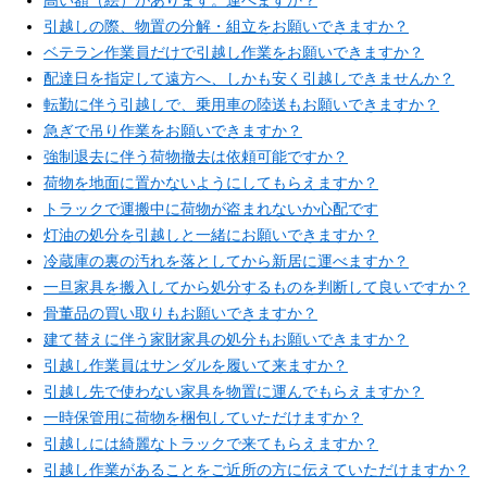
高い額（絵）があります。運べますか？
引越しの際、物置の分解・組立をお願いできますか？
ベテラン作業員だけで引越し作業をお願いできますか？
配達日を指定して遠方へ、しかも安く引越しできませんか？
転勤に伴う引越しで、乗用車の陸送もお願いできますか？
急ぎで吊り作業をお願いできますか？
強制退去に伴う荷物撤去は依頼可能ですか？
荷物を地面に置かないようにしてもらえますか？
トラックで運搬中に荷物が盗まれないか心配です
灯油の処分を引越しと一緒にお願いできますか？
冷蔵庫の裏の汚れを落としてから新居に運べますか？
一旦家具を搬入してから処分するものを判断して良いですか？
骨董品の買い取りもお願いできますか？
建て替えに伴う家財家具の処分もお願いできますか？
引越し作業員はサンダルを履いて来ますか？
引越し先で使わない家具を物置に運んでもらえますか？
一時保管用に荷物を梱包していただけますか？
引越しには綺麗なトラックで来てもらえますか？
引越し作業があることをご近所の方に伝えていただけますか？