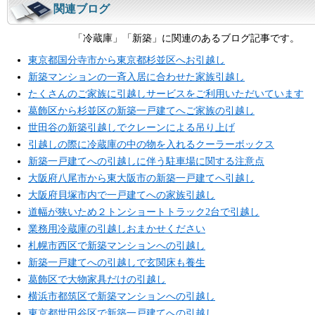
関連ブログ
「冷蔵庫」「新築」に関連のあるブログ記事です。
東京都国分寺市から東京都杉並区へお引越し
新築マンションの一斉入居に合わせた家族引越し
たくさんのご家族に引越しサービスをご利用いただいています
葛飾区から杉並区の新築一戸建てへご家族の引越し
世田谷の新築引越しでクレーンによる吊り上げ
引越しの際に冷蔵庫の中の物を入れるクーラーボックス
新築一戸建てへの引越しに伴う駐車場に関する注意点
大阪府八尾市から東大阪市の新築一戸建てへ引越し
大阪府貝塚市内で一戸建てへの家族引越し
道幅が狭いため２トンショートトラック2台で引越し
業務用冷蔵庫の引越しおまかせください
札幌市西区で新築マンションへの引越し
新築一戸建てへの引越しで玄関床も養生
葛飾区で大物家具だけの引越し
横浜市都筑区で新築マンションへの引越し
東京都世田谷区で新築一戸建てへの引越し