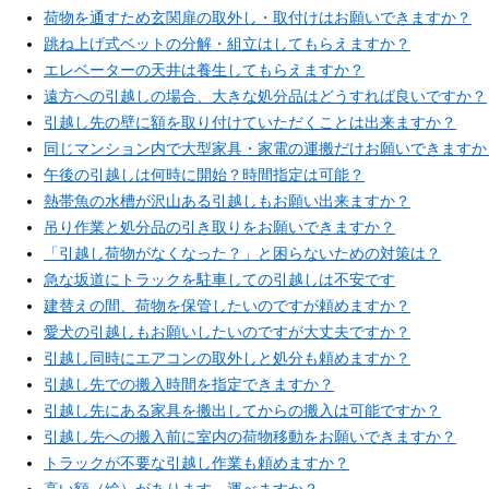
荷物を通すため玄関扉の取外し・取付けはお願いできますか？
跳ね上げ式ベットの分解・組立はしてもらえますか？
エレベーターの天井は養生してもらえますか？
遠方への引越しの場合、大きな処分品はどうすれば良いですか？
引越し先の壁に額を取り付けていただくことは出来ますか？
同じマンション内で大型家具・家電の運搬だけお願いできますか
午後の引越しは何時に開始？時間指定は可能？
熱帯魚の水槽が沢山ある引越しもお願い出来ますか？
吊り作業と処分品の引き取りをお願いできますか？
「引越し荷物がなくなった？」と困らないための対策は？
急な坂道にトラックを駐車しての引越しは不安です
建替えの間、荷物を保管したいのですが頼めますか？
愛犬の引越しもお願いしたいのですが大丈夫ですか？
引越し同時にエアコンの取外しと処分も頼めますか？
引越し先での搬入時間を指定できますか？
引越し先にある家具を搬出してからの搬入は可能ですか？
引越し先への搬入前に室内の荷物移動をお願いできますか？
トラックが不要な引越し作業も頼めますか？