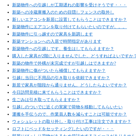
新築物件への引越しが工期遅れの影響を受けそうです・・・
新築への冷蔵庫搬入のための目隠しフェンスの取外し
新しいエアコンを新居に設置してもらうことはできますか？
新築物件にエアコンを取り付けてもらいたいのですが。。。
新築物件に引っ越すので家具を新調します
新築マンションへの入居で時間指定があります
新築物件への引越しです。養生はしてもらえますか？
購入した家具が2階に入りませんでした。どうすればよいですか
新築の物件で外構が未完成ですが引越しはできますか?
新築物件に傷がついたら補償してもらえますか？
引越し当日に不用品の引き取りを依頼できますか？
新居で家具が階段から通りません。どうしたらよいですか？
今日訪問見積に来てもらうことはできますか？
生ごみは引き取ってもらえますか？
引越しのついでに近くの実家で荷物を移動してもらいたい
運搬を手伝うので、作業員人数を減らすことは可能ですか？
ウォシュレットの取り外し・取り付け工事は注文できますか？
ロフトにベッドをセッティングしたいのですが・・・