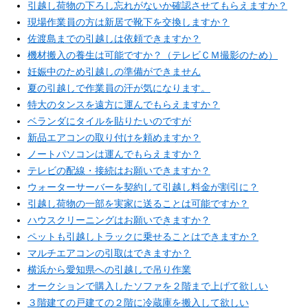
引越し荷物の下ろし忘れがないか確認させてもらえますか？
現場作業員の方は新居で靴下を交換しますか？
佐渡島までの引越しは依頼できますか？
機材搬入の養生は可能ですか？（テレビＣＭ撮影のため）
妊娠中のため引越しの準備ができません
夏の引越しで作業員の汗が気になります。
特大のタンスを遠方に運んでもらえますか？
ベランダにタイルを貼りたいのですが
新品エアコンの取り付けを頼めますか？
ノートパソコンは運んでもらえますか？
テレビの配線・接続はお願いできますか？
ウォーターサーバーを契約して引越し料金が割引に？
引越し荷物の一部を実家に送ることは可能ですか？
ハウスクリーニングはお願いできますか？
ペットも引越しトラックに乗せることはできますか？
マルチエアコンの引取はできますか？
横浜から愛知県への引越しで吊り作業
オークションで購入したソファを２階まで上げて欲しい
３階建ての戸建ての２階に冷蔵庫を搬入して欲しい