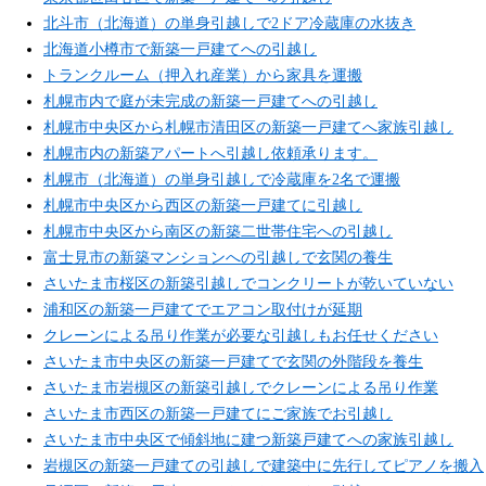
北斗市（北海道）の単身引越しで2ドア冷蔵庫の水抜き
北海道小樽市で新築一戸建てへの引越し
トランクルーム（押入れ産業）から家具を運搬
札幌市内で庭が未完成の新築一戸建てへの引越し
札幌市中央区から札幌市清田区の新築一戸建てへ家族引越し
札幌市内の新築アパートへ引越し依頼承ります。
札幌市（北海道）の単身引越しで冷蔵庫を2名で運搬
札幌市中央区から西区の新築一戸建てに引越し
札幌市中央区から南区の新築二世帯住宅への引越し
富士見市の新築マンションへの引越しで玄関の養生
さいたま市桜区の新築引越しでコンクリートが乾いていない
浦和区の新築一戸建てでエアコン取付けが延期
クレーンによる吊り作業が必要な引越しもお任せください
さいたま市中央区の新築一戸建てで玄関の外階段を養生
さいたま市岩槻区の新築引越しでクレーンによる吊り作業
さいたま市西区の新築一戸建てにご家族でお引越し
さいたま市中央区で傾斜地に建つ新築戸建てへの家族引越し
岩槻区の新築一戸建ての引越しで建築中に先行してピアノを搬入