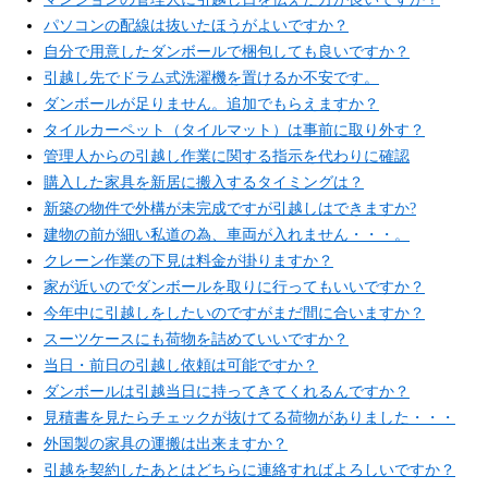
パソコンの配線は抜いたほうがよいですか？
自分で用意したダンボールで梱包しても良いですか？
引越し先でドラム式洗濯機を置けるか不安です。
ダンボールが足りません。追加でもらえますか？
タイルカーペット（タイルマット）は事前に取り外す？
管理人からの引越し作業に関する指示を代わりに確認
購入した家具を新居に搬入するタイミングは？
新築の物件で外構が未完成ですが引越しはできますか?
建物の前が細い私道の為、車両が入れません・・・。
クレーン作業の下見は料金が掛りますか？
家が近いのでダンボールを取りに行ってもいいですか？
今年中に引越しをしたいのですがまだ間に合いますか？
スーツケースにも荷物を詰めていいですか？
当日・前日の引越し依頼は可能ですか？
ダンボールは引越当日に持ってきてくれるんですか？
見積書を見たらチェックが抜けてる荷物がありました・・・
外国製の家具の運搬は出来ますか？
引越を契約したあとはどちらに連絡すればよろしいですか？