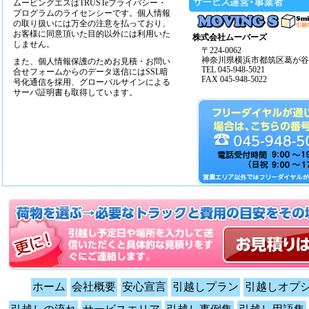
ムービングエスはTRUSTeプライバシー・
プログラムのライセンシーです。個人情報
の取り扱いには万全の注意を払っており、
お客様に同意頂いた目的以外には利用いた
株式会社ムーバーズ
しません。
〒224-0062
神奈川県横浜市都筑区葛が谷14
また、個人情報保護のためお見積・お問い
TEL 045-948-5021
合せフォームからのデータ送信にはSSL暗
FAX 045-948-5022
号化通信を採用、グローバルサインによる
サーバ証明書も取得しています。
ホーム
会社概要
安心宣言
引越しプラン
引越しオプ