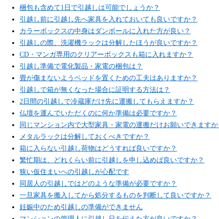
梱包も含めて1日で引越しは可能でしょうか？
引越し前に引越し先へ家具を入れておいても良いですか？
カラーボックスの中身はダンボールに入れた方が良い？
引越しの際、洗濯機ラックは分解したほうが良いですか？
CD・マンガ専用のクリアーボックスも箱に入れますか？
引越し準備で電化製品・家電の梱包は？
畳が傷まないようベッドを置くための工夫はありますか？
引越しで箱が無くなった場合に証明する方法は？
2日間の引越しで冷蔵庫だけ先に運搬してもらえますか？
仏壇を運んでいただくのに何か準備は必要ですか？
同じマンション内で大型家具・家電の運搬だけお願いできますか
メタルラックは分解しておくべきですか？
箱に入らない引越し荷物はどうすれば良いですか？
繁忙期は、どれくらい前に引越しを申し込めば良いですか？
狭い仮住まいへの引越しが心配です
同居人の引越しではどのような準備が必要ですか？
一旦家具を搬入してから処分するものを判断して良いですか？
妊娠中のため引越しの準備ができません
マンションの管理人に引越し日を伝えた方が良いですか？