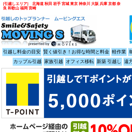
[引越しエリア] 北海道 秋田 岩手 宮城 東京 神奈川 大阪 兵庫 京都 奈
良 和歌山 福岡 宮崎
引越し料金の目安
賢く値引き！お得な時間と料金
軽作業
カップル引越
家族引越
オフィス移転
新築 引越し
遠