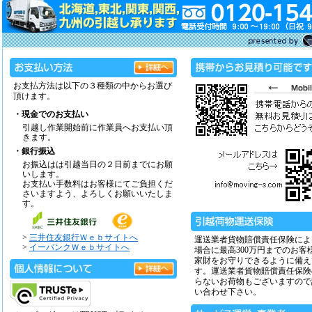
お支払方法は以下の３種類の中からお選び
頂けます。
・現金でのお支払い
引越し作業開始前に作業員へお支払い頂
きます。
・銀行振込
お振込はは引越当日の２日前までにお願
いします。
お支払い手数料はお客様にてご負担くだ
さいますよう、よろしくお願いいたしま
す。
>
三井住友銀行Ｗｅｂサイトへ
運送業者貨物賠償責任保険によ
>
イーバンクＷｅｂサイトへ
場合に最高300万円までのお客
家財をお守りできるように備え
す。運送業者貨物賠償責任保険
らないお荷物もございますので
い合わせ下さい。