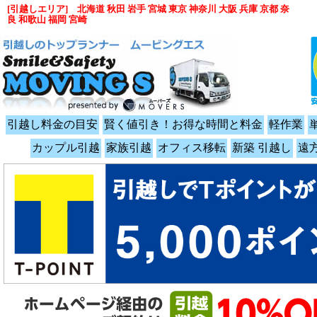
[引越しエリア] 北海道 秋田 岩手 宮城 東京 神奈川 大阪 兵庫 京都 奈
良 和歌山 福岡 宮崎
引越し料金の目安
賢く値引き！お得な時間と料金
軽作業
カップル引越
家族引越
オフィス移転
新築 引越し
遠