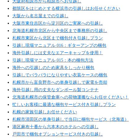
大阪府柏原市から柏原市へお引越し
都筑区をはじめとする横浜市の引越しはお任せください
大阪から名古屋までの引越し
大阪市東住吉区から淀川区のご実家への引越し
北海道札幌市北区から中央区まで事務所の引越し
札幌市東区から北区まで梱包付き引越しプラン
引越し現場マニュアル 016：ギターアンプの梱包
海外引越しには丈夫なエアーキャップを使用！
引越し現場マニュアル 015：本の梱包方法
海外への引越しのため家具をしっかり梱包
引越しでバラバラになりやすい衣装ケースの梱包
札幌市から富良野市への単身引越しで家電を売却
海外引越し用の丈夫なダンボール製コンテナ
北海道札幌市の保管倉庫への荷物運搬ならお任せください！
忙しいお客様に最適な梱包サービス付き引越しプラン
札幌の家族引越しお任せください
札幌市清田区の単身引越しで当日に梱包サービス（北海道）
港区麻布十番から六本木のホテルへの引越し
戸田市で梱包オプションサービス付きの引越し