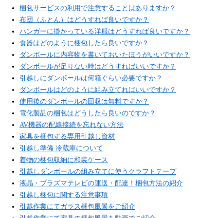
梱包サービスの利用で注意することはありますか？
布団（ふとん）はどうすれば良いですか？
ハンガーに掛かっている洋服はどうすれば良いですか？
食器はどのように梱包したら良いですか？
ダンボールに内容物を書いておいたほうがいいですか？
ダンボールが足りない時はどうすればいいですか？
引越しにダンボールは何箱ぐらい必要ですか？
ダンボールはどのように組み立てればいいですか？
使用後のダンボールの回収は無料ですか？
電化製品の梱包はどうしたら良いのですか？
AV機器の配線接続を忘れない方法
家具を梱包する専用引越し資材
引越し準備 冷蔵庫について
着物の梱包収納に和装ケース
引越しダンボールの組み立てに使うクラフトテープ
液晶・プラズマテレビの運送・配達！梱包方法の紹介
引越し梱包に関する注意事項
引越作業にてガラス梱包風景をご紹介