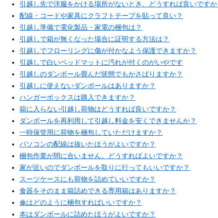
引越し先で洋服をかける場所がないとき、どうすれば良いですか
配線・コードや家具にクラフトテープを貼って良い？
引越し準備で電化製品・家電の梱包は？
引越しで箱が無くなった場合に証明する方法は？
引越しでフローリングに傷が付かなよう保護できますか？
引越しで白いベッドマットに汚れが付くのがいやです
引越しのダンボール畳んだ状態でもかさばりますか？
引越しに使えないダンボールはありますか？
ハンガーボックスは購入できますか？
箱に入らない引越し荷物はどうすれば良いですか？
ダンボールを再利用して引越し料金を安くできませんか？
一時保管用に荷物を梱包していただけますか？
パソコンの配線は抜いたほうがよいですか？
梱包作業が間に合いません。どうすればよいですか？
家が近いのでダンボールを取りに行ってもいいですか？
スーツケースにも荷物を詰めていいですか？
食器をそのまま箱詰めできる専用箱はありますか？
傘はどのように梱包すればいいですか？
本はダンボールに詰めたほうがよいですか？