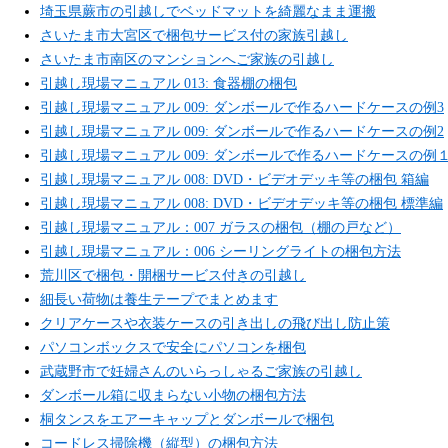
埼玉県蕨市の引越しでベッドマットを綺麗なまま運搬
さいたま市大宮区で梱包サービス付の家族引越し
さいたま市南区のマンションへご家族の引越し
引越し現場マニュアル 013: 食器棚の梱包
引越し現場マニュアル 009: ダンボールで作るハードケースの例3
引越し現場マニュアル 009: ダンボールで作るハードケースの例2
引越し現場マニュアル 009: ダンボールで作るハードケースの例
引越し現場マニュアル 008: DVD・ビデオデッキ等の梱包 箱編
引越し現場マニュアル 008: DVD・ビデオデッキ等の梱包 標準編
引越し現場マニュアル：007 ガラスの梱包（棚の戸など）
引越し現場マニュアル：006 シーリングライトの梱包方法
荒川区で梱包・開梱サービス付きの引越し
細長い荷物は養生テープでまとめます
クリアケースや衣装ケースの引き出しの飛び出し防止策
パソコンボックスで安全にパソコンを梱包
武蔵野市で妊婦さんのいらっしゃるご家族の引越し
ダンボール箱に収まらない小物の梱包方法
桐タンスをエアーキャップとダンボールで梱包
コードレス掃除機（縦型）の梱包方法