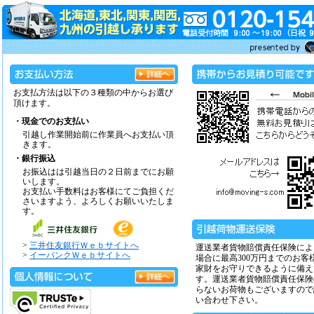
お支払方法は以下の３種類の中からお選び
頂けます。
・現金でのお支払い
引越し作業開始前に作業員へお支払い頂
きます。
・銀行振込
お振込はは引越当日の２日前までにお願
いします。
お支払い手数料はお客様にてご負担くだ
さいますよう、よろしくお願いいたしま
す。
>
三井住友銀行Ｗｅｂサイトへ
運送業者貨物賠償責任保険によ
>
イーバンクＷｅｂサイトへ
場合に最高300万円までのお客
家財をお守りできるように備え
す。運送業者貨物賠償責任保険
らないお荷物もございますので
い合わせ下さい。