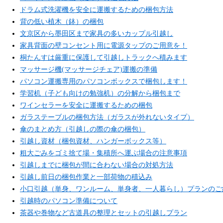
ドラム式洗濯機を安全に運搬するための梱包方法
背の低い植木（鉢）の梱包
文京区から墨田区まで家具の多いカップル引越し
家具背面の壁コンセント用に電源タップのご用意を！
桐たんすは厳重に保護して引越しトラックへ積みます
マッサージ機(マッサージチェア)運搬の準備
パソコン運搬専用のパソコンボックスで梱包します！
学習机（子ども向けの勉強机）の分解から梱包まで
ワインセラーを安全に運搬するための梱包
ガラステーブルの梱包方法（ガラスが外れないタイプ）
傘のまとめ方（引越しの際の傘の梱包）
引越し資材（梱包資材、ハンガーボックス等）
粗大ごみをゴミ捨て場・集積所へ運ぶ場合の注意事項
引越しまでに梱包が間に合わない場合の対処方法
引越し前日の梱包作業と一部荷物の積込み
小口引越（単身、ワンルーム、単身者、一人暮らし）プランのご
引越時のパソコン準備について
茶器や巻物など古道具の整理とセットの引越しプラン