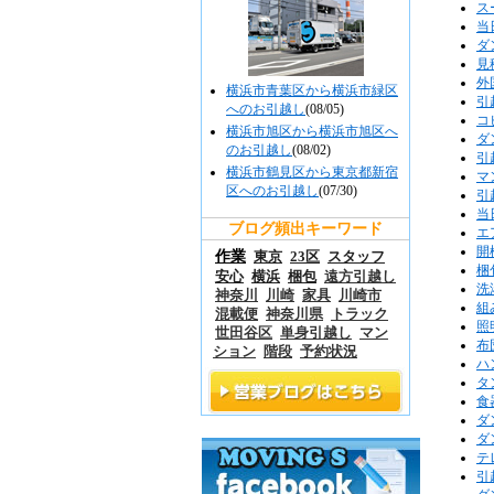
ス
当
ダ
見
外
横浜市青葉区から横浜市緑区
引
へのお引越し
(08/05)
コ
横浜市旭区から横浜市旭区へ
ダ
のお引越し
(08/02)
引
横浜市鶴見区から東京都新宿
マ
区へのお引越し
(07/30)
引
当
ブログ頻出キーワード
エ
開
作業
東京
23区
スタッフ
梱
安心
横浜
梱包
遠方引越し
洗
神奈川
川崎
家具
川崎市
組
混載便
神奈川県
トラック
照
世田谷区
単身引越し
マン
布
ション
階段
予約状況
ハ
タ
食
ダ
ダ
テ
引