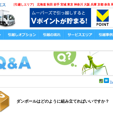
[引越しエリア] 北海道 秋田 岩手 宮城 東京 神奈川 大阪 兵庫 京都 奈良 
Tw
ダンボールはどのように組み立てればいいですか？