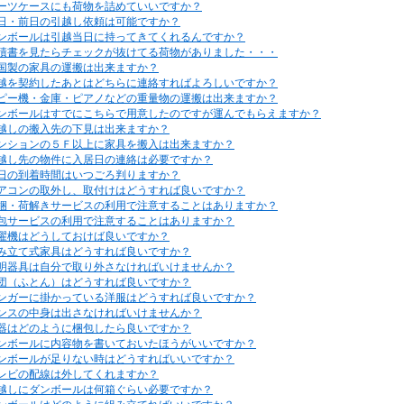
ーツケースにも荷物を詰めていいですか？
日・前日の引越し依頼は可能ですか？
ンボールは引越当日に持ってきてくれるんですか？
積書を見たらチェックが抜けてる荷物がありました・・・
国製の家具の運搬は出来ますか？
越を契約したあとはどちらに連絡すればよろしいですか？
ピー機・金庫・ピアノなどの重量物の運搬は出来ますか？
ンボールはすでにこちらで用意したのですが運んでもらえますか？
越しの搬入先の下見は出来ますか？
ンションの５Ｆ以上に家具を搬入は出来ますか？
越し先の物件に入居日の連絡は必要ですか？
日の到着時間はいつごろ判りますか？
アコンの取外し、取付けはどうすれば良いですか？
梱・荷解きサービスの利用で注意することはありますか？
包サービスの利用で注意することはありますか？
濯機はどうしておけば良いですか？
み立て式家具はどうすれば良いですか？
明器具は自分で取り外さなければいけませんか？
団（ふとん）はどうすれば良いですか？
ンガーに掛かっている洋服はどうすれば良いですか？
ンスの中身は出さなければいけませんか？
器はどのように梱包したら良いですか？
ンボールに内容物を書いておいたほうがいいですか？
ンボールが足りない時はどうすればいいですか？
レビの配線は外してくれますか？
越しにダンボールは何箱ぐらい必要ですか？