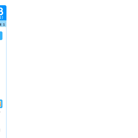
の
な
問