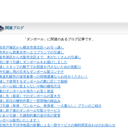
関連ブログ
「ダンボール」に関連のあるブログ記事です。
浜市戸塚区から横浜市港北区へお引っ越し
布市から西東京市へエコプランでの引越し
阪市港区から大阪市北区まで、本がたくさんの引越し
影に使う引越しダンボールをお届けしました
越しスタッフの靴下でお部屋を汚さないための気配り
外引越し用の丈夫なダンボール製コンテナ
海道札幌市の保管倉庫への荷物運搬ならお任せください！
越しで使用するダンボールの数に応じて植樹
ンボール箱に収まらない小物の梱包方法
量のダンボールを地方へお安く発送
越し先（新居）でのダンボールの置き方
越し前日の梱包作業と一部荷物の積込み
口引越（単身、ワンルーム、単身者、一人暮らし）プランのご紹介
越し終了後のダンボール引取りサービス
ケあり引越：引越契約書の送付先の変更
ンボール販売いたします！
北地方太平洋沖地震の影響による一部サービスの御利用見合わせのお知らせ