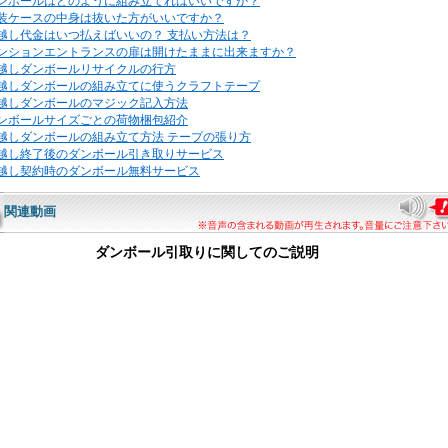
ンボールはどのように組み立てればいいですか？
装ケースの中身は抜いた方がいいですか？
越し代金はいつ払えばいいの？ 支払い方法は？
ンションエントランスの扉は開けたままに出来ますか？
越しダンボールリサイクルの行方
越しダンボールの組み立てに使うクラフトテープ
越しダンボールのマジック記入方法
ンボールサイズごとの荷物梱包紹介
越しダンボールの組み立て方法 テープの張り方
越し終了後のダンボール引き取りサービス
越し契約時のダンボール無料サービス
関連動画
ダンボール引取りに関してのご説明