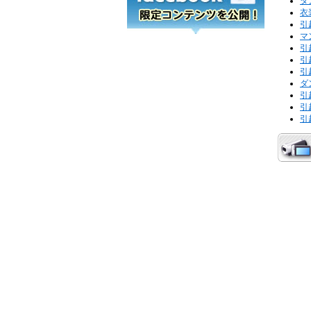
ダ
衣
引
マ
引
引
引
ダ
引
引
引