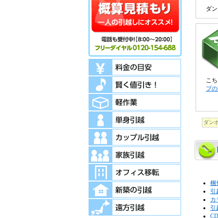
ダン
こち
プの
ダン
梱
引
カ
引
C