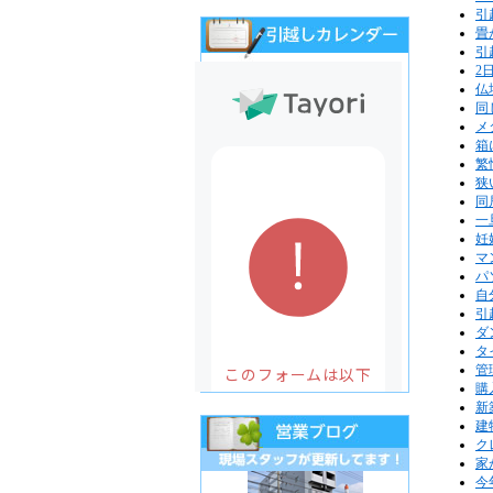
引
畳
引
2
仏
同
メ
箱
繁
狭
同
一
妊
マ
パ
自
引
ダ
タ
管
購
新
建
ク
家
今