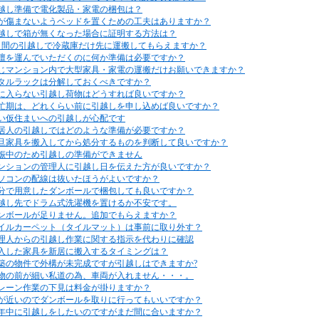
越し準備で電化製品・家電の梱包は？
が傷まないようベッドを置くための工夫はありますか？
越しで箱が無くなった場合に証明する方法は？
日間の引越しで冷蔵庫だけ先に運搬してもらえますか？
壇を運んでいただくのに何か準備は必要ですか？
じマンション内で大型家具・家電の運搬だけお願いできますか？
タルラックは分解しておくべきですか？
に入らない引越し荷物はどうすれば良いですか？
忙期は、どれくらい前に引越しを申し込めば良いですか？
い仮住まいへの引越しが心配です
居人の引越しではどのような準備が必要ですか？
旦家具を搬入してから処分するものを判断して良いですか？
娠中のため引越しの準備ができません
ンションの管理人に引越し日を伝えた方が良いですか？
ソコンの配線は抜いたほうがよいですか？
分で用意したダンボールで梱包しても良いですか？
越し先でドラム式洗濯機を置けるか不安です。
ンボールが足りません。追加でもらえますか？
イルカーペット（タイルマット）は事前に取り外す？
理人からの引越し作業に関する指示を代わりに確認
入した家具を新居に搬入するタイミングは？
築の物件で外構が未完成ですが引越しはできますか?
物の前が細い私道の為、車両が入れません・・・。
レーン作業の下見は料金が掛りますか？
が近いのでダンボールを取りに行ってもいいですか？
年中に引越しをしたいのですがまだ間に合いますか？