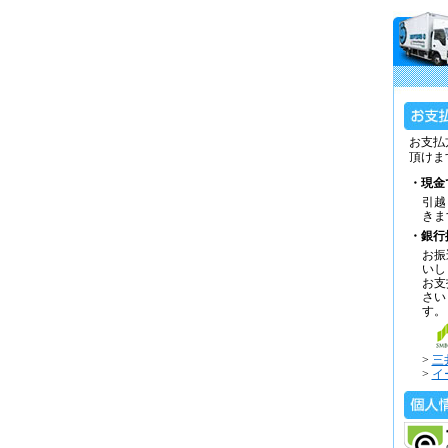
お支払
頂けま
・現金
引越
きま
・銀行
お振
いし
お支
さい
す。
>
三
>
イ