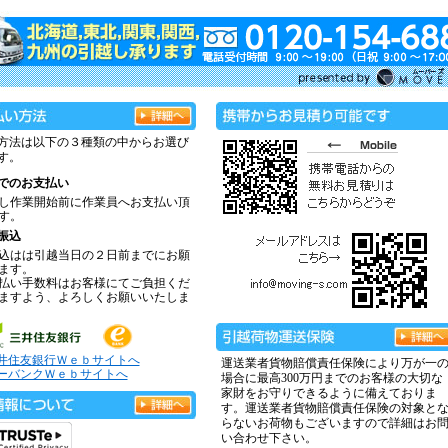
方法は以下の３種類の中からお選び
す。
でのお支払い
し作業開始前に作業員へお支払い頂
す。
振込
込はは引越当日の２日前までにお願
ます。
払い手数料はお客様にてご負担くだ
ますよう、よろしくお願いいたしま
井住友銀行Ｗｅｂサイトへ
運送業者貨物賠償責任保険により万が一
ーバンクＷｅｂサイトへ
場合に最高300万円までのお客様の大切な
家財をお守りできるように備えておりま
す。運送業者貨物賠償責任保険の対象と
らないお荷物もございますので詳細はお
い合わせ下さい。