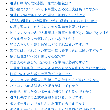
引越し準備で電化製品・家電の梱包は？
畳が傷まないようベッドを置くための工夫はありますか？
引越しで箱が無くなった場合に証明する方法は？
2日間の引越しで冷蔵庫だけ先に運搬してもらえますか？
仏壇を運んでいただくのに何か準備は必要ですか？
同じマンション内で大型家具・家電の運搬だけお願いできますか
メタルラックは分解しておくべきですか？
箱に入らない引越し荷物はどうすれば良いですか？
繁忙期は、どれくらい前に引越しを申し込めば良いですか？
狭い仮住まいへの引越しが心配です
同居人の引越しではどのような準備が必要ですか？
一旦家具を搬入してから処分するものを判断して良いですか？
妊娠中のため引越しの準備ができません
マンションの管理人に引越し日を伝えた方が良いですか？
パソコンの配線は抜いたほうがよいですか？
自分で用意したダンボールで梱包しても良いですか？
引越し先でドラム式洗濯機を置けるか不安です。
ダンボールが足りません。追加でもらえますか？
タイルカーペット（タイルマット）は事前に取り外す？