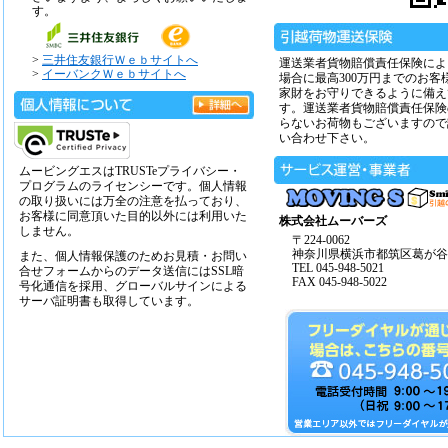
す。
>
三井住友銀行Ｗｅｂサイトへ
運送業者貨物賠償責任保険によ
>
イーバンクＷｅｂサイトへ
場合に最高300万円までのお客
家財をお守りできるように備え
す。運送業者貨物賠償責任保険
らないお荷物もございますので
い合わせ下さい。
ムービングエスはTRUSTeプライバシー・
プログラムのライセンシーです。個人情報
の取り扱いには万全の注意を払っており、
お客様に同意頂いた目的以外には利用いた
株式会社ムーバーズ
しません。
〒224-0062
神奈川県横浜市都筑区葛が谷14
また、個人情報保護のためお見積・お問い
TEL 045-948-5021
合せフォームからのデータ送信にはSSL暗
FAX 045-948-5022
号化通信を採用、グローバルサインによる
サーバ証明書も取得しています。