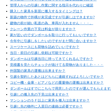
管理人からの引越し作業に関する指示を代わりに確認
購入した家具を新居に搬入するタイミングは？
新築の物件で外構が未完成ですが引越しはできますか?
建物の前が細い私道の為、車両が入れません・・・。
クレーン作業の下見は料金が掛りますか？
家が近いのでダンボールを取りに行ってもいいですか？
今年中に引越しをしたいのですがまだ間に合いますか？
スーツケースにも荷物を詰めていいですか？
当日・前日の引越し依頼は可能ですか？
ダンボールは引越当日に持ってきてくれるんですか？
見積書を見たらチェックが抜けてる荷物がありました・・・
外国製の家具の運搬は出来ますか？
引越を契約したあとはどちらに連絡すればよろしいですか？
コピー機・金庫・ピアノなどの重量物の運搬は出来ますか？
ダンボールはすでにこちらで用意したのですが運んでもらえます
引越しの搬入先の下見は出来ますか？
マンションの５Ｆ以上に家具を搬入は出来ますか？
引越し先の物件に入居日の連絡は必要ですか？