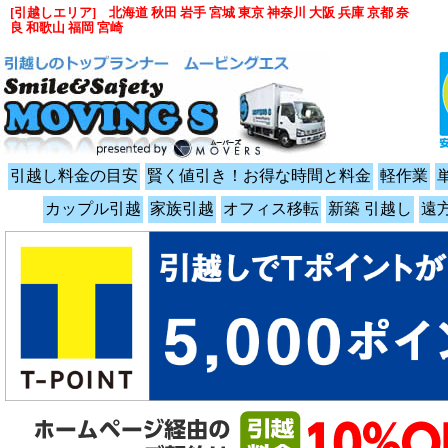
[引越しエリア] 北海道 秋田 岩手 宮城 東京 神奈川 大阪 兵庫 京都 奈
良 和歌山 福岡 宮崎
引越し料金の目安
賢く値引き！お得な時間と料金
軽作業
カップル引越
家族引越
オフィス移転
新築 引越し
遠