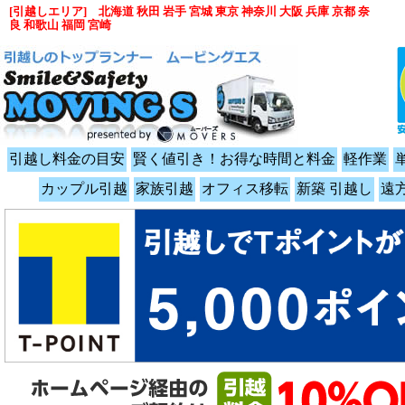
[引越しエリア] 北海道 秋田 岩手 宮城 東京 神奈川 大阪 兵庫 京都 奈
良 和歌山 福岡 宮崎
引越し料金の目安
賢く値引き！お得な時間と料金
軽作業
カップル引越
家族引越
オフィス移転
新築 引越し
遠