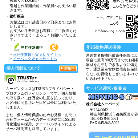
・現金でのお支払い
引越し作業開始前に作業員へお支払い頂
きます。
・銀行振込
お振込はは引越当日の２日前までにお願
いします。
お支払い手数料はお客様にてご負担くだ
さいますよう、よろしくお願いいたしま
す。
>
三井住友銀行Ｗｅｂサイトへ
運送業者貨物賠償責任保険によ
>
イーバンクＷｅｂサイトへ
場合に最高300万円までのお客
家財をお守りできるように備え
す。運送業者貨物賠償責任保険
らないお荷物もございますので
い合わせ下さい。
ムービングエスはTRUSTeプライバシー・
プログラムのライセンシーです。個人情報
の取り扱いには万全の注意を払っており、
お客様に同意頂いた目的以外には利用いた
株式会社ムーバーズ
しません。
〒224-0062
神奈川県横浜市都筑区葛が谷14
また、個人情報保護のためお見積・お問い
TEL 045-948-5021
合せフォームからのデータ送信にはSSL暗
FAX 045-948-5022
号化通信を採用、グローバルサインによる
サーバ証明書も取得しています。