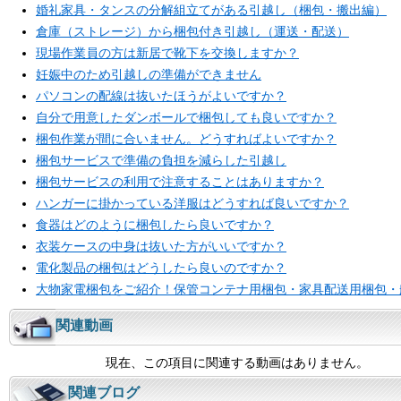
婚礼家具・タンスの分解組立てがある引越し（梱包・搬出編）
倉庫（ストレージ）から梱包付き引越し（運送・配送）
現場作業員の方は新居で靴下を交換しますか？
妊娠中のため引越しの準備ができません
パソコンの配線は抜いたほうがよいですか？
自分で用意したダンボールで梱包しても良いですか？
梱包作業が間に合いません。どうすればよいですか？
梱包サービスで準備の負担を減らした引越し
梱包サービスの利用で注意することはありますか？
ハンガーに掛かっている洋服はどうすれば良いですか？
食器はどのように梱包したら良いですか？
衣装ケースの中身は抜いた方がいいですか？
電化製品の梱包はどうしたら良いのですか？
大物家電梱包をご紹介！保管コンテナ用梱包・家具配送用梱包・
関連動画
現在、この項目に関連する動画はありません。
関連ブログ