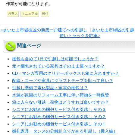
作業が可能になります。
ガラス
マニュアル
梱包
<さいたま市岩槻区の新築一戸建てへの引越し
|
さいたま市緑区の引越
使いトラックを駐車>
関連ページ
梱包も含めて1日で引越しは可能でしょうか？
元々梱包されている家具はそのまま運べますか？
CD・マンガ専用のクリアーボックスも箱に入れますか？
配線・コードや家具にクラフトテープを貼って良い？
引越し準備で電化製品・家電の梱包は？
水漏が原因のリフォーム工事に伴い荷物を一時保管
箱に入らない引越し荷物はどうすれば良いですか？
シニアにお勧めの梱包サービス付き引越し その３
シニアにお勧めの梱包サービス付き引越し その２
シニアにお勧めの梱包サービス付き引越し その１
婚礼家具・タンスの分解組立てがある引越し（搬入編）