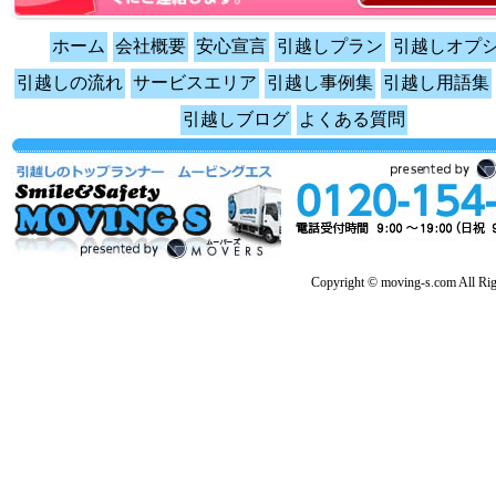
ホーム
会社概要
安心宣言
引越しプラン
引越しオプ
引越しの流れ
サービスエリア
引越し事例集
引越し用語集
引越しブログ
よくある質問
Copyright © moving-s.com All Rig