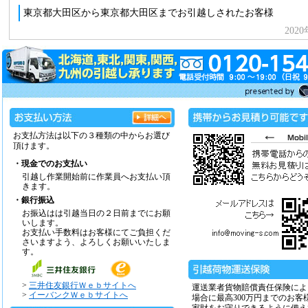
お支払方法は以下の３種類の中からお選び
頂けます。
・現金でのお支払い
引越し作業開始前に作業員へお支払い頂
きます。
・銀行振込
お振込はは引越当日の２日前までにお願
いします。
お支払い手数料はお客様にてご負担くだ
さいますよう、よろしくお願いいたしま
す。
>
三井住友銀行Ｗｅｂサイトへ
運送業者貨物賠償責任保険によ
>
イーバンクＷｅｂサイトへ
場合に最高300万円までのお客