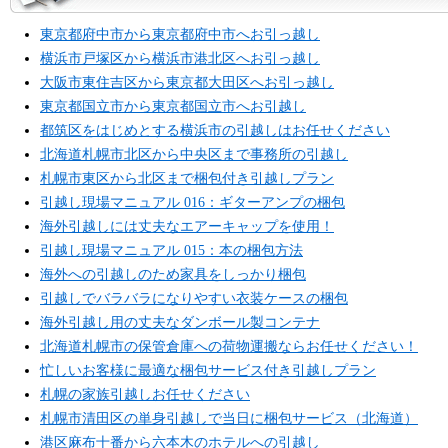
東京都府中市から東京都府中市へお引っ越し
横浜市戸塚区から横浜市港北区へお引っ越し
大阪市東住吉区から東京都大田区へお引っ越し
東京都国立市から東京都国立市へお引越し
都筑区をはじめとする横浜市の引越しはお任せください
北海道札幌市北区から中央区まで事務所の引越し
札幌市東区から北区まで梱包付き引越しプラン
引越し現場マニュアル 016：ギターアンプの梱包
海外引越しには丈夫なエアーキャップを使用！
引越し現場マニュアル 015：本の梱包方法
海外への引越しのため家具をしっかり梱包
引越しでバラバラになりやすい衣装ケースの梱包
海外引越し用の丈夫なダンボール製コンテナ
北海道札幌市の保管倉庫への荷物運搬ならお任せください！
忙しいお客様に最適な梱包サービス付き引越しプラン
札幌の家族引越しお任せください
札幌市清田区の単身引越しで当日に梱包サービス（北海道）
港区麻布十番から六本木のホテルへの引越し