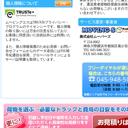
家財をお守りできるように備え
す。運送業者貨物賠償責任保険
らないお荷物もございますので
い合わせ下さい。
ムービングエスはTRUSTeプライバシー・
プログラムのライセンシーです。個人情報
の取り扱いには万全の注意を払っており、
お客様に同意頂いた目的以外には利用いた
株式会社ムーバーズ
しません。
〒224-0062
神奈川県横浜市都筑区葛が谷14
また、個人情報保護のためお見積・お問い
TEL 045-948-5021
合せフォームからのデータ送信にはSSL暗
FAX 045-948-5022
号化通信を採用、グローバルサインによる
サーバ証明書も取得しています。