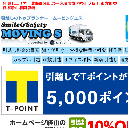
[引越しエリア] 北海道 秋田 岩手 宮城 東京 神奈川 大阪 兵庫 京都 奈
良 和歌山 福岡 宮崎
引越し料金の目安
賢く値引き！お得な時間と料金
軽作業
カップル引越
家族引越
オフィス移転
新築 引越し
遠