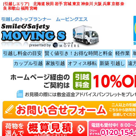
[引越しエリア] 北海道 秋田 岩手 宮城 東京 神奈川 大阪 兵庫 京都 奈
良 和歌山 福岡 宮崎
引越し料金の目安
賢く値引き！お得な時間と料金
軽作業
カップル引越
家族引越
オフィス移転
新築 引越し
遠