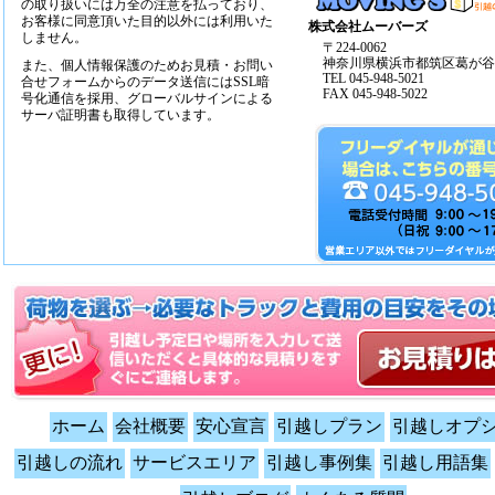
の取り扱いには万全の注意を払っており、
お客様に同意頂いた目的以外には利用いた
株式会社ムーバーズ
しません。
〒224-0062
神奈川県横浜市都筑区葛が谷14
また、個人情報保護のためお見積・お問い
TEL 045-948-5021
合せフォームからのデータ送信にはSSL暗
FAX 045-948-5022
号化通信を採用、グローバルサインによる
サーバ証明書も取得しています。
ホーム
会社概要
安心宣言
引越しプラン
引越しオプ
引越しの流れ
サービスエリア
引越し事例集
引越し用語集