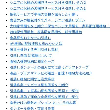
シニアにお勧めの梱包サービス付き引越し その２
シニアにお勧めの梱包サービス付き引越し その１
梱包サービスで準備の負担を減らした引越し
食器のみの梱包付きで楽々、シニア引越しプラン
大物家電梱包をご紹介！保管コンテナ用梱包・家具配送用梱包・
荷物保管用梱包、家具配送用梱包、船便用梱包
食器梱包おまかせの引越し
AV機器の配線接続を忘れない方法
家具を梱包する専用引越し資材
引越し準備 冷蔵庫について
着物の梱包収納に和装ケース
引越しダンボールの組み立てに使うクラフトテープ
液晶・プラズマテレビの運送・配達！梱包方法の紹介
引越し梱包に関する注意事項
引越作業にてガラス梱包風景をご紹介
引越作業にて家具の梱包風景を動画でご紹介
引越し準備で面倒な食器梱包を動画でご紹介
食器だけの梱包オプション まごころ包み隊
ダンボール梱包・荷造り作業