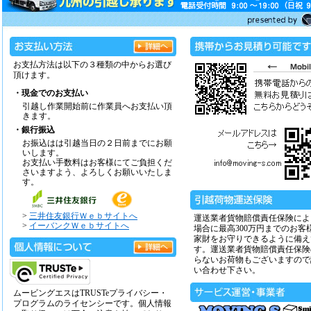
お支払方法は以下の３種類の中からお選び
頂けます。
・現金でのお支払い
引越し作業開始前に作業員へお支払い頂
きます。
・銀行振込
お振込はは引越当日の２日前までにお願
いします。
お支払い手数料はお客様にてご負担くだ
さいますよう、よろしくお願いいたしま
す。
>
三井住友銀行Ｗｅｂサイトへ
運送業者貨物賠償責任保険によ
>
イーバンクＷｅｂサイトへ
場合に最高300万円までのお客
家財をお守りできるように備え
す。運送業者貨物賠償責任保険
らないお荷物もございますので
い合わせ下さい。
ムービングエスはTRUSTeプライバシー・
プログラムのライセンシーです。個人情報