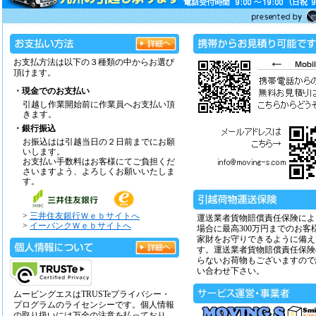
お支払方法は以下の３種類の中からお選び
頂けます。
・現金でのお支払い
引越し作業開始前に作業員へお支払い頂
きます。
・銀行振込
お振込はは引越当日の２日前までにお願
いします。
お支払い手数料はお客様にてご負担くだ
さいますよう、よろしくお願いいたしま
す。
>
三井住友銀行Ｗｅｂサイトへ
運送業者貨物賠償責任保険によ
>
イーバンクＷｅｂサイトへ
場合に最高300万円までのお客
家財をお守りできるように備え
す。運送業者貨物賠償責任保険
らないお荷物もございますので
い合わせ下さい。
ムービングエスはTRUSTeプライバシー・
プログラムのライセンシーです。個人情報
の取り扱いには万全の注意を払っており、