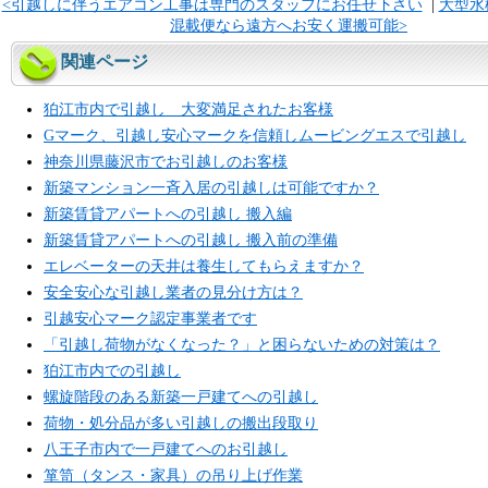
<引越しに伴うエアコン工事は専門のスタッフにお任せ下さい
|
大型水
混載便なら遠方へお安く運搬可能>
関連ページ
狛江市内で引越し 大変満足されたお客様
Gマーク、引越し安心マークを信頼しムービングエスで引越し
神奈川県藤沢市でお引越しのお客様
新築マンション一斉入居の引越しは可能ですか？
新築賃貸アパートへの引越し 搬入編
新築賃貸アパートへの引越し 搬入前の準備
エレベーターの天井は養生してもらえますか？
安全安心な引越し業者の見分け方は？
引越安心マーク認定事業者です
「引越し荷物がなくなった？」と困らないための対策は？
狛江市内での引越し
螺旋階段のある新築一戸建てへの引越し
荷物・処分品が多い引越しの搬出段取り
八王子市内で一戸建てへのお引越し
箪笥（タンス・家具）の吊り上げ作業