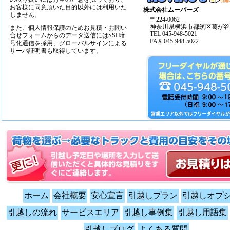
お客様に同意頂いた目的以外には利用いた
株式会社ムーバーズ
しません。
〒224-0062
神奈川県横浜市都筑区葛が谷14
また、個人情報保護のためお見積・お問い
TEL 045-948-5021
合せフォームからのデータ送信にはSSL暗
FAX 045-948-5022
号化通信を採用、グローバルサインによる
サーバ証明書も取得しています。
ホーム
会社概要
安心宣言
引越しプラン
引越しオプ
引越しの流れ
サービスエリア
引越し事例集
引越し用語集
引越しブログ
よくある質問