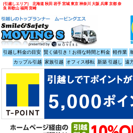
[引越しエリア] 北海道 秋田 岩手 宮城 東京 神奈川 大阪 兵庫 京都 奈
良 和歌山 福岡 宮崎
引越し料金の目安
賢く値引き！お得な時間と料金
軽作業
カップル引越
家族引越
オフィス移転
新築 引越し
遠