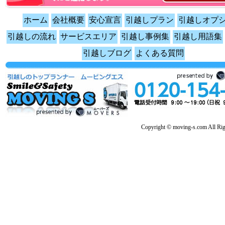
ホーム
会社概要
安心宣言
引越しプラン
引越しオプ
引越しの流れ
サービスエリア
引越し事例集
引越し用語集
引越しブログ
よくある質問
Copyright © moving-s.com All Rig