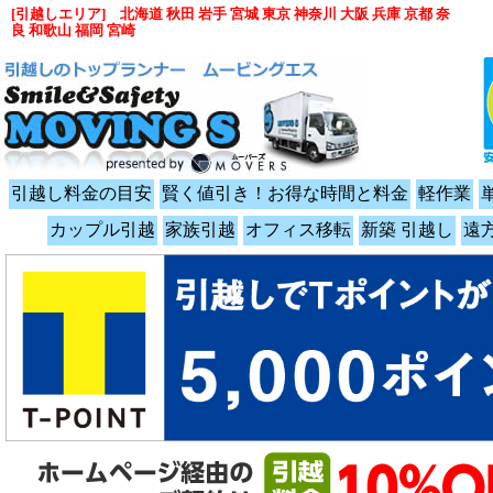
[引越しエリア] 北海道 秋田 岩手 宮城 東京 神奈川 大阪 兵庫 京都 奈
良 和歌山 福岡 宮崎
引越し料金の目安
賢く値引き！お得な時間と料金
軽作業
カップル引越
家族引越
オフィス移転
新築 引越し
遠