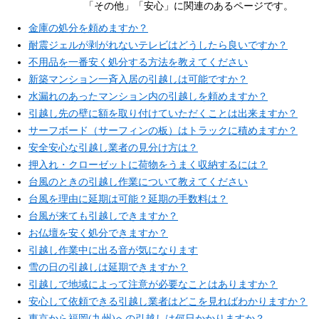
「その他」「安心」に関連のあるページです。
金庫の処分を頼めますか？
耐震ジェルが剥がれないテレビはどうしたら良いですか？
不用品を一番安く処分する方法を教えてください
新築マンション一斉入居の引越しは可能ですか？
水漏れのあったマンション内の引越しを頼めますか？
引越し先の壁に額を取り付けていただくことは出来ますか？
サーフボード（サーフィンの板）はトラックに積めますか？
安全安心な引越し業者の見分け方は？
押入れ・クローゼットに荷物をうまく収納するには？
台風のときの引越し作業について教えてください
台風を理由に延期は可能？延期の手数料は？
台風が来ても引越しできますか？
お仏壇を安く処分できますか？
引越し作業中に出る音が気になります
雪の日の引越しは延期できますか？
引越しで地域によって注意が必要なことはありますか？
安心して依頼できる引越し業者はどこを見ればわかりますか？
東京から福岡(九州)への引越しは何日かかりますか？