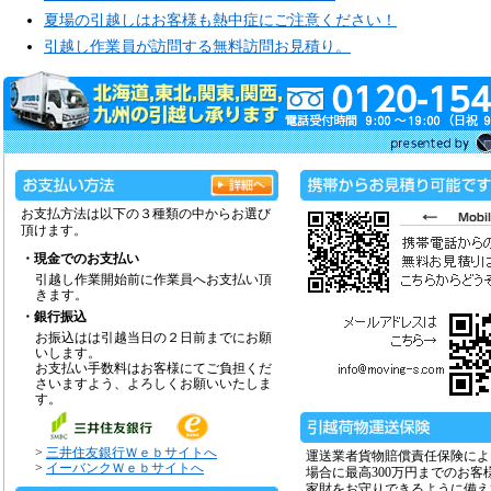
夏場の引越しはお客様も熱中症にご注意ください！
引越し作業員が訪問する無料訪問お見積り。
お支払方法は以下の３種類の中からお選び
頂けます。
・現金でのお支払い
引越し作業開始前に作業員へお支払い頂
きます。
・銀行振込
お振込はは引越当日の２日前までにお願
いします。
お支払い手数料はお客様にてご負担くだ
さいますよう、よろしくお願いいたしま
す。
>
三井住友銀行Ｗｅｂサイトへ
運送業者貨物賠償責任保険によ
>
イーバンクＷｅｂサイトへ
場合に最高300万円までのお客
家財をお守りできるように備え