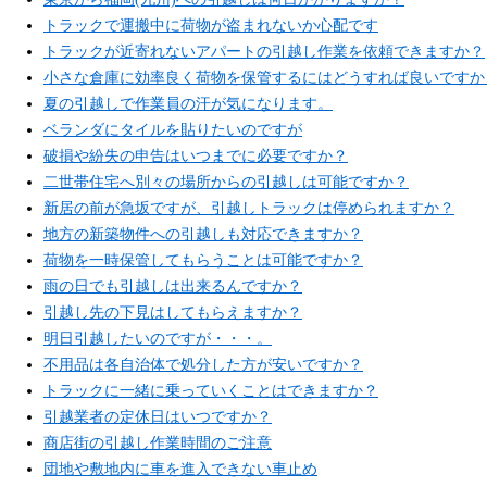
トラックで運搬中に荷物が盗まれないか心配です
トラックが近寄れないアパートの引越し作業を依頼できますか？
小さな倉庫に効率良く荷物を保管するにはどうすれば良いですか
夏の引越しで作業員の汗が気になります。
ベランダにタイルを貼りたいのですが
破損や紛失の申告はいつまでに必要ですか？
二世帯住宅へ別々の場所からの引越しは可能ですか？
新居の前が急坂ですが、引越しトラックは停められますか？
地方の新築物件への引越しも対応できますか？
荷物を一時保管してもらうことは可能ですか？
雨の日でも引越しは出来るんですか？
引越し先の下見はしてもらえますか？
明日引越したいのですが・・・。
不用品は各自治体で処分した方が安いですか？
トラックに一緒に乗っていくことはできますか？
引越業者の定休日はいつですか？
商店街の引越し作業時間のご注意
団地や敷地内に車を進入できない車止め