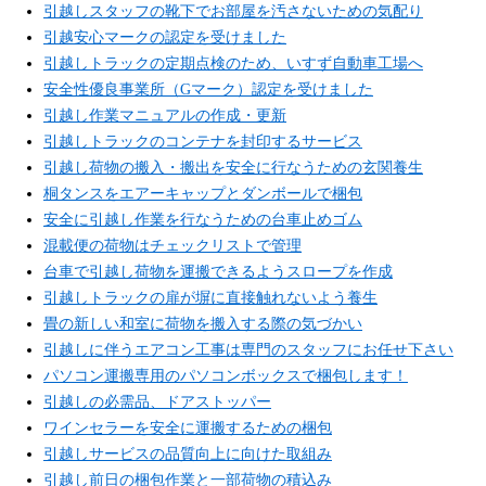
引越しスタッフの靴下でお部屋を汚さないための気配り
引越安心マークの認定を受けました
引越しトラックの定期点検のため、いすず自動車工場へ
安全性優良事業所（Gマーク）認定を受けました
引越し作業マニュアルの作成・更新
引越しトラックのコンテナを封印するサービス
引越し荷物の搬入・搬出を安全に行なうための玄関養生
桐タンスをエアーキャップとダンボールで梱包
安全に引越し作業を行なうための台車止めゴム
混載便の荷物はチェックリストで管理
台車で引越し荷物を運搬できるようスロープを作成
引越しトラックの扉が塀に直接触れないよう養生
畳の新しい和室に荷物を搬入する際の気づかい
引越しに伴うエアコン工事は専門のスタッフにお任せ下さい
パソコン運搬専用のパソコンボックスで梱包します！
引越しの必需品、ドアストッパー
ワインセラーを安全に運搬するための梱包
引越しサービスの品質向上に向けた取組み
引越し前日の梱包作業と一部荷物の積込み