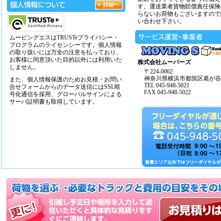
す。運送業者貨物賠償責任保険
らないお荷物もございますので
い合わせ下さい。
ムービングエスはTRUSTeプライバシー・
プログラムのライセンシーです。個人情報
の取り扱いには万全の注意を払っており、
お客様に同意頂いた目的以外には利用いた
株式会社ムーバーズ
しません。
〒224-0062
神奈川県横浜市都筑区葛が谷14
また、個人情報保護のためお見積・お問い
TEL 045-948-5021
合せフォームからのデータ送信にはSSL暗
FAX 045-948-5022
号化通信を採用、グローバルサインによる
サーバ証明書も取得しています。