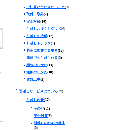
ご注意いただきたいこと
(9)
取付・取外
(4)
安全対策
(10)
引越しお役立ちグッズ
(6)
引越しの準備
(17)
引越しトラック
(7)
料金に影響する要素
(12)
新居での引越し作業
(6)
梱包のしかた
(13)
運搬のしかた
(10)
電気工事
(2)
引越しサービスについて
(89)
引越し作業
(37)
その他
(11)
安全対策
(8)
引越しのための養生
(6)