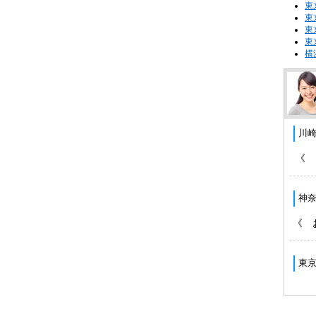
東
東
東
東
横