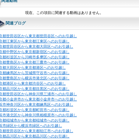
関連動画
現在、この項目に関連する動画はありません。
関連ブログ
京都世田谷区から東京都世田谷区へのお引越し
京都江東区から東京都江東区へのお引越し
京都世田谷区から東京都大田区へのお引越し
京都中野区から東京都新宿区へのお引越し
京都杉並区から川崎市多摩区へのお引越し
京都豊島区から東京都三鷹市へのお引越し
京都大田区から東京都港区へのお引越し
京都練馬区から茨城県守谷市へのお引越し
京都豊島区から横浜市港北区へのお引越し
京都港区から東京都渋谷区へのお引越し
京都品川区から東京都目黒区へのお引越し
京都世田谷区から神奈川県三浦市へのお引越し
京都小金井市から東京都小金井市へのお引越し
浜市神奈川区から東京都練馬区へのお引越し
京都杉並区から東京都町田市へのお引越し
浜市港北区から神奈川県相模原市へのお引越し
京都稲城市から東京都稲城市へのお引越し
浜市緑区から横浜市緑区へのお引越し
京都世田谷区から東京都狛江市へのお引越し
京都品川区から東京都品川区へのお引越し