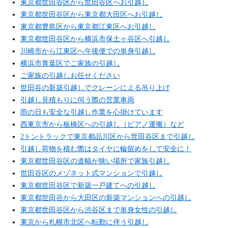
東京都世田谷区から世田谷区へお引越し
東京都世田谷区から東京都大田区へお引越し
東京都豊島区から東京都江東区へお引越し
東京都世田谷区から横浜市保土ヶ谷区へ引越し
川崎市から江東区へ午後便での単身引越し
横浜市青葉区でご家族の引越し
ご家族の引越しお任せください
世田谷の新築引越しでクレーンによる吊り上げ
引越し見積もりに伺う際の営業車両
雨の日も安全な引越し作業を心掛けています
西東京市から板橋区への引越し（ピアノ運搬）など
2トントラックで東京都品川区から世田谷区まで引越し
引越し荷物を積む際はタイヤに輪留めをして安全に！
東京都世田谷区の道幅が狭い場所で家族引越し
世田谷区のメゾネット式マンションで引越し
東京都世田谷区で新築一戸建てへの引越し
東京都世田谷から大田区の新築マンションへの引越し
東京都世田谷区から渋谷区まで単身女性の引越し
東京から札幌市北区へ転勤に伴う引越し