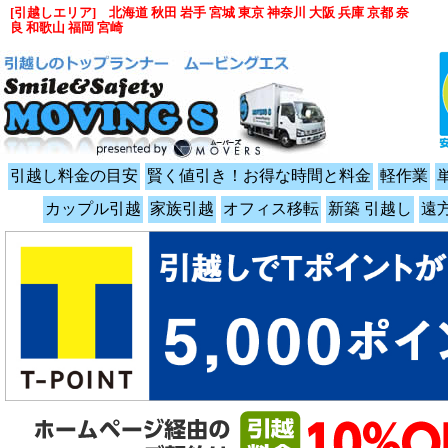
[引越しエリア] 北海道 秋田 岩手 宮城 東京 神奈川 大阪 兵庫 京都 奈
良 和歌山 福岡 宮崎
引越し料金の目安
賢く値引き！お得な時間と料金
軽作業
カップル引越
家族引越
オフィス移転
新築 引越し
遠