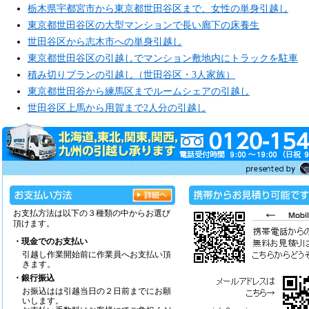
栃木県宇都宮市から東京都世田谷区まで、女性の単身引越し
東京都世田谷区の大型マンションで長い廊下の床養生
世田谷区から志木市への単身引越し
東京都世田谷区の引越しでマンション敷地内にトラックを駐車
積み切りプランの引越し（世田谷区・3人家族）
東京都世田谷から練馬区までルームシェアの引越し
世田谷区上馬から用賀まで2人分の引越し
お支払方法は以下の３種類の中からお選び
頂けます。
・現金でのお支払い
引越し作業開始前に作業員へお支払い頂
きます。
・銀行振込
お振込はは引越当日の２日前までにお願
いします。