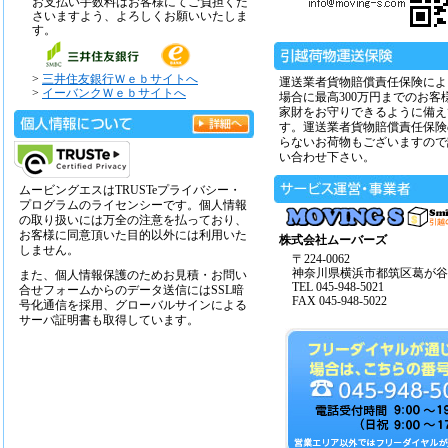
お支払い手数料はお客様にてご負担くだ
さいますよう、よろしくお願いいたしま
す。
>
三井住友銀行Ｗｅｂサイトへ
運送業者貨物賠償責任保険によ
>
イーバンクＷｅｂサイトへ
場合に最高300万円までのお客
家財をお守りできるように備え
す。運送業者貨物賠償責任保険
らないお荷物もございますので
い合わせ下さい。
ムービングエスはTRUSTeプライバシー・
プログラムのライセンシーです。個人情報
の取り扱いには万全の注意を払っており、
お客様に同意頂いた目的以外には利用いた
株式会社ムーバーズ
しません。
〒224-0062
神奈川県横浜市都筑区葛が谷14
また、個人情報保護のためお見積・お問い
TEL 045-948-5021
合せフォームからのデータ送信にはSSL暗
FAX 045-948-5022
号化通信を採用、グローバルサインによる
サーバ証明書も取得しています。