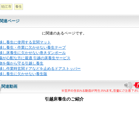
狛江市
養生
関連ページ
に関連のあるページです。
越し養生に使用する玄関マット
越し養生・作業に欠かせない養生テープ
越し床養生に欠かせない巻きダンボール
傷が心配な方に最適 引越の床養生サービス
物を傷から守る引越し養生
越し作業時玄関ドアなどを止めるドアストッパー
越し養生に欠かせない養生版
関連動画
引越床養生のご紹介