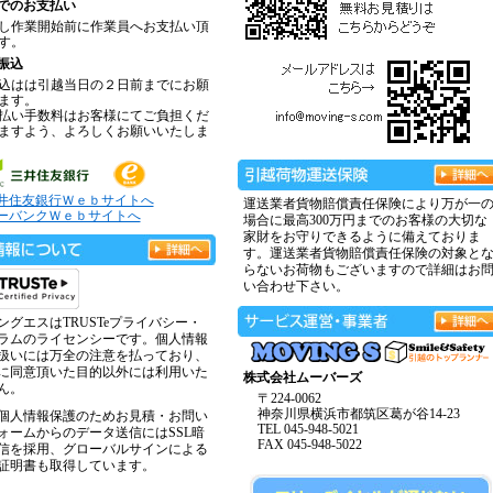
でのお支払い
し作業開始前に作業員へお支払い頂
す。
振込
込はは引越当日の２日前までにお願
ます。
払い手数料はお客様にてご負担くだ
ますよう、よろしくお願いいたしま
井住友銀行Ｗｅｂサイトへ
運送業者貨物賠償責任保険により万が一
ーバンクＷｅｂサイトへ
場合に最高300万円までのお客様の大切な
家財をお守りできるように備えておりま
す。運送業者貨物賠償責任保険の対象と
らないお荷物もございますので詳細はお
い合わせ下さい。
ングエスはTRUSTeプライバシー・
ラムのライセンシーです。個人情報
扱いには万全の注意を払っており、
に同意頂いた目的以外には利用いた
株式会社ムーバーズ
ん。
〒224-0062
神奈川県横浜市都筑区葛が谷14-23
個人情報保護のためお見積・お問い
TEL 045-948-5021
ォームからのデータ送信にはSSL暗
FAX 045-948-5022
信を採用、グローバルサインによる
証明書も取得しています。