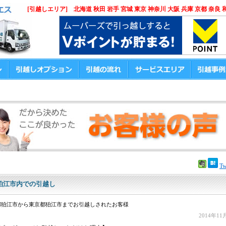
[引越しエリア] 北海道 秋田 岩手 宮城 東京 神奈川 大阪 兵庫 京都 奈良 
Tw
狛江市内での引越し
都狛江市から東京都狛江市までお引越しされたお客様
2014年11