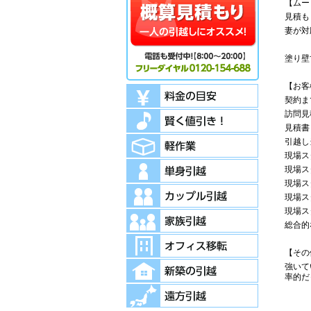
【ムー
見積も
妻が対
塗り壁
【お客
契約ま
訪問見
見積書
引越し
現場ス
現場ス
現場ス
現場ス
現場ス
総合的
【その
強いて
率的だ