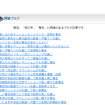
関連ブログ
「渡辺」「狛江市」「養生」に関連のあるブログ記事です。
越しのためマンションエントランス・玄関を養生
阪府八尾市から東大阪市の新築一戸建てへ引越し
レベーター天井の養生お任せください!
越し作業をマンション管理人様にお褒めいただきました
築一戸建てへの引越しで玄関床も養生
田谷区のメゾネット式マンションで引越し
件の管理ルールを守ってご家族の引越し
理人さんの居ないマンションでも引越し養生
区赤坂の高級マンションで引越し作業
口市（埼玉県）でワンルームの引越し
江市から横浜市までドラム型洗濯機を運搬・設置
幌市中央区内の家族引越しで家具搬入用に養生
京都世田谷区の大型マンションで長い廊下の床養生
幌市内の新築アパートへ引越し依頼承ります。
規模マンションの引越しで長い床養生
しい養生技術でより安全で効率の良い引越し
木市の引越しでマンションの長い廊下を養生
いたま市中央区の新築一戸建てで玄関の外階段を養生