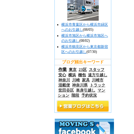
横浜市青葉区から横浜市緑区
へのお引越し
(08/05)
横浜市旭区から横浜市旭区へ
のお引越し
(08/02)
横浜市鶴見区から東京都新宿
区へのお引越し
(07/30)
ブログ頻出キーワード
作業
東京
23区
スタッフ
安心
横浜
梱包
遠方引越し
神奈川
川崎
家具
川崎市
混載便
神奈川県
トラック
世田谷区
単身引越し
マン
ション
階段
予約状況