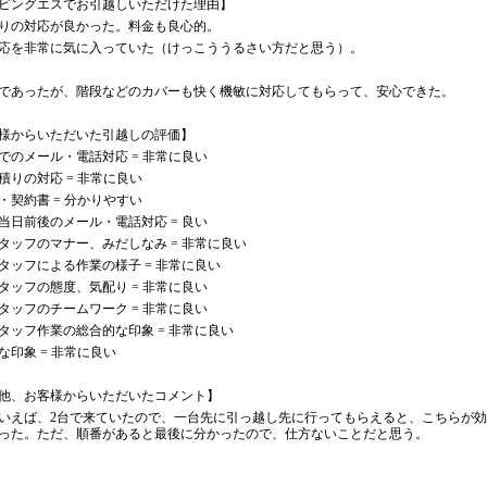
ビングエスでお引越しいただけた理由】
りの対応が良かった。料金も良心的。
応を非常に気に入っていた（けっこううるさい方だと思う）。
であったが、階段などのカバーも快く機敏に対応してもらって、安心できた。
様からいただいた引越しの評価】
でのメール・電話対応 = 非常に良い
積りの対応 = 非常に良い
・契約書 = 分かりやすい
当日前後のメール・電話対応 = 良い
タッフのマナー、みだしなみ = 非常に良い
タッフによる作業の様子 = 非常に良い
タッフの態度、気配り = 非常に良い
タッフのチームワーク = 非常に良い
タッフ作業の総合的な印象 = 非常に良い
な印象 = 非常に良い
他、お客様からいただいたコメント】
いえば、2台で来ていたので、一台先に引っ越し先に行ってもらえると、こちらが効
った。ただ、順番があると最後に分かったので、仕方ないことだと思う。