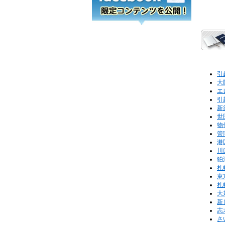
引
大
エ
引
新
世
物
管
港
川
狛
札
東
札
大
新
志
さ