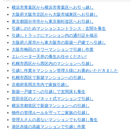
横浜市青葉区から横浜市青葉区へお引っ越し
大阪府大阪市北区から大阪市城東区へお引越し
東京都国分寺市から東京都杉並区へお引越し
引越しのためマンションエントランス・玄関を養生
引越しトラックにマンション内の通行証を掲示
大阪府八尾市から東大阪市の新築一戸建てへ引越し
大阪市梅田のタワーマンションで引越し作業
エレベーター天井の養生お任せください!
札幌市西区から西区内のマンションへ引越し
引越し作業をマンション管理人様にお褒めいただきました
札幌市西区で新築マンションへの引越し
京都府長岡京市内で家族引越し
新築一戸建てへの引越しで玄関床も養生
世田谷区のメゾネット式マンションで引越し
横浜市都筑区で新築マンションへの引越し
物件の管理ルールを守ってご家族の引越し
管理人さんの居ないマンションでも引越し養生
港区赤坂の高級マンションで引越し作業