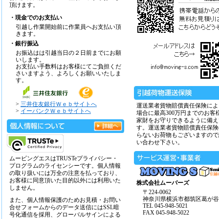
頂けます。
・現金でのお支払い
引越し作業開始前に作業員へお支払い頂
きます。
・銀行振込
お振込はは引越当日の２日前までにお願
いします。
お支払い手数料はお客様にてご負担くだ
さいますよう、よろしくお願いいたしま
す。
>
三井住友銀行Ｗｅｂサイトへ
運送業者貨物賠償責任保険によ
>
イーバンクＷｅｂサイトへ
場合に最高300万円までのお客
家財をお守りできるように備え
す。運送業者貨物賠償責任保険
らないお荷物もございますので
い合わせ下さい。
ムービングエスはTRUSTeプライバシー・
プログラムのライセンシーです。個人情報
の取り扱いには万全の注意を払っており、
お客様に同意頂いた目的以外には利用いた
株式会社ムーバーズ
しません。
〒224-0062
神奈川県横浜市都筑区葛が谷14
また、個人情報保護のためお見積・お問い
TEL 045-948-5021
合せフォームからのデータ送信にはSSL暗
FAX 045-948-5022
号化通信を採用、グローバルサインによる