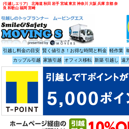
[引越しエリア] 北海道 秋田 岩手 宮城 東京 神奈川 大阪 兵庫 京都 奈
良 和歌山 福岡 宮崎
引越し料金の目安
賢く値引き！お得な時間と料金
軽作業
カップル引越
家族引越
オフィス移転
新築 引越し
遠