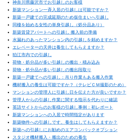
神奈川県藤沢市でお引越しのお客様
新築マンション一斉入居の引越しは可能ですか？
新築一戸建ての完成延期のため仮住まいへ引越し
同棲を始める女性の単身引越し（処分品あり）
新築賃貸アパートへの引越し 搬入前の準備
水漏れのあったマンション内の引越しを頼めますか？
エレベーターの天井は養生してもらえますか？
狛江市内での引越し
荷物・処分品が多い引越しの搬出・積み込み
荷物・処分品が多い引越しの搬出段取り
新築一戸建てへの引越し：吊り作業もある搬入作業
機材搬入の養生は可能ですか？（テレビＣＭ撮影のため）
マンションの管理人に引越し日を伝えた方が良いですか？
管理人からの引越し作業に関する指示を代わりに確認
英語サイトからのお客様の引越し事例：初レポート
新築マンションへの入居で時間指定があります
新築物件への引越しです。養生はしてもらえますか？
新築への引越しにお勧めのエアコンパックオプション
スタジオ機材搬入・搬出のための養生