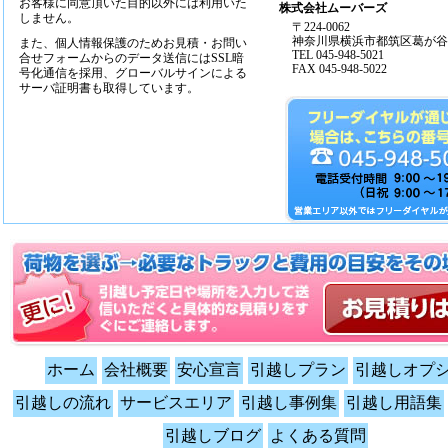
お客様に同意頂いた目的以外には利用いた
株式会社ムーバーズ
しません。
〒224-0062
神奈川県横浜市都筑区葛が谷14
また、個人情報保護のためお見積・お問い
TEL 045-948-5021
合せフォームからのデータ送信にはSSL暗
FAX 045-948-5022
号化通信を採用、グローバルサインによる
サーバ証明書も取得しています。
ホーム
会社概要
安心宣言
引越しプラン
引越しオプ
引越しの流れ
サービスエリア
引越し事例集
引越し用語集
引越しブログ
よくある質問