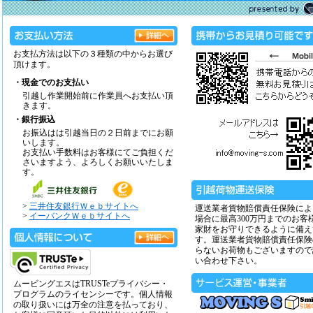
お支払方法は以下の３種類の中からお選び
頂けます。
・現金でのお支払い
引越し作業開始前に作業員へお支払い頂
きます。
・銀行振込
お振込はは引越当日の２日前までにお願
いします。
お支払い手数料はお客様にてご負担くだ
さいますよう、よろしくお願いいたしま
す。
>
三井住友銀行Ｗｅｂサイトへ
運送業者貨物賠償責任保険によ
>
イーバンクＷｅｂサイトへ
場合に最高300万円までのお客
家財をお守りできるように備え
す。運送業者貨物賠償責任保険
らないお荷物もございますので
い合わせ下さい。
ムービングエスはTRUSTeプライバシー・
プログラムのライセンシーです。個人情報
の取り扱いには万全の注意を払っており、