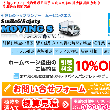
[引越しエリア] 北海道 秋田 岩手 宮城 東京 神奈川 大阪 兵庫 京都 奈
良 和歌山 福岡 宮崎
引越し料金の目安
賢く値引き！お得な時間と料金
軽作業
カップル引越
家族引越
オフィス移転
新築 引越し
遠