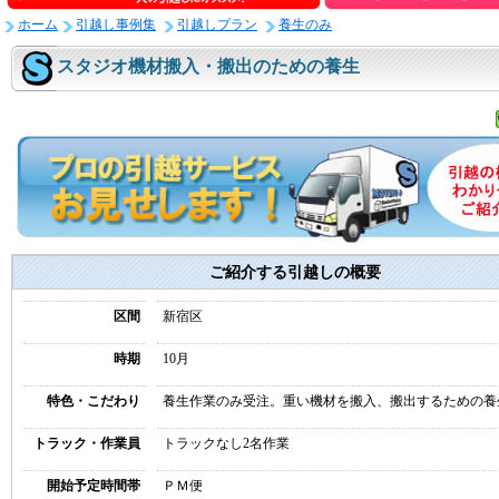
ホーム
引越し事例集
引越しプラン
養生のみ
スタジオ機材搬入・搬出のための養生
ご紹介する引越しの概要
区間
新宿区
時期
10月
特色・こだわり
養生作業のみ受注。重い機材を搬入、搬出するための養
トラック・作業員
トラックなし2名作業
開始予定時間帯
ＰＭ便