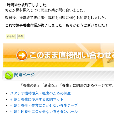
1時間30分後終了しました。
何とか機材搬入までに養生作業が間に合いました。
数日後、撮影終了後に養生資材を回収に伺うお約束をしました。
これで無事養生作業が終了しました！ありがとうございました！
新宿区
養生
関連ページ
「養生のみ」「新宿区」「養生」に関連のあるページです
スタジオ機材搬入・搬出のための養生
引越し養生に使用する玄関マット
引越し養生・作業に欠かせない養生テープ
引越し床養生に欠かせない巻きダンボール