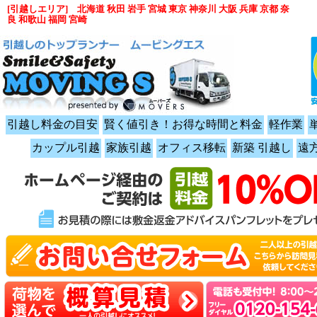
[引越しエリア] 北海道 秋田 岩手 宮城 東京 神奈川 大阪 兵庫 京都 奈
良 和歌山 福岡 宮崎
引越し料金の目安
賢く値引き！お得な時間と料金
軽作業
カップル引越
家族引越
オフィス移転
新築 引越し
遠