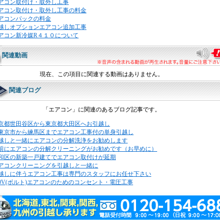
アコン取付け・取外し工事
アコン取付け・取外し工事の料金
アコンパックの料金
越しオプションエアコン追加工事
アコン新冷媒R４１０について
関連動画
現在、この項目に関連する動画はありません。
関連ブログ
「エアコン」に関連のあるブログ記事です。
京都世田谷区から東京都大田区へお引越し
東京市から練馬区までエアコン工事付の単身引越し
越しと一緒にエアコンの分解洗浄をお勧めします
前にエアコンの分解クリーニングがお勧めです（お早めに）
和区の新築一戸建てでエアコン取付けが延期
アコンクリーニングを引越しと一緒に
越しに伴うエアコン工事は専門のスタッフにお任せ下さい
00V(ボルト)エアコンのためのコンセント・電圧工事