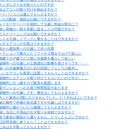
ランダにタイルを貼りたいのですが
品エアコンの取り付けを頼めますか？
ートパソコンは運んでもらえますか？
レビの配線・接続はお願いできますか？
ォーターサーバーを契約して引越し料金が割引に？
越し荷物の一部を実家に送ることは可能ですか？
ウスクリーニングはお願いできますか？
ットも引越しトラックに乗せることはできますか？
ルチエアコンの引取はできますか？
浜から愛知県への引越しで吊り作業
ークションで購入したソファを２階まで上げて欲しい
階建ての戸建ての２階に冷蔵庫を搬入して欲しい
築物件への引越しが工期遅れの影響を受けそうです・・・
築への冷蔵庫搬入のための目隠しフェンスの取外し
しいエアコンを新居に設置してもらうことはできますか？
築物件にエアコンを取り付けてもらいたいのですが。。。
築物件に引っ越すので家具を新調します
築マンションへの入居で時間指定があります
築物件への引越しです。養生はしてもらえますか？
入した家具が2階に入りませんでした。どうすればよいですか？
築の物件で外構が未完成ですが引越しはできますか?
築物件に傷がついたら補償してもらえますか？
越し当日に不用品の引き取りを依頼できますか？
居で家具が階段から通りません。どうしたらよいですか？
日訪問見積に来てもらうことはできますか？
ごみは引き取ってもらえますか？