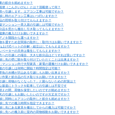
庫の処分を頼めますか？
載便（こんさいびん）とは？混載便って何？
県へ引越します。エアコン工事は可能ですか？
越し時のエアコン工事はいつ行いますか？
品の照明を取り付けてもらえますか？
築マンション一斉入居の引越しは可能ですか？
分品を窓から搬出し引き取ってもらえますか？
蔵庫の搬入だけお願いできますか？
アノを階段から運べますか？
物を通すため玄関扉の取外し・取付けはお願いできますか？
ね上げ式ベットの分解・組立はしてもらえますか？
レベーターの天井は養生してもらえますか？
方への引越しの場合、大きな処分品はどうすれば良いですか？
越し先の壁に額を取り付けていただくことは出来ますか？
じマンション内で大型家具・家電の運搬だけお願いできますか？
後の引越しは何時に開始？時間指定は可能？
帯魚の水槽が沢山ある引越しもお願い出来ますか？
り作業と処分品の引き取りをお願いできますか？
引越し荷物がなくなった？」と困らないための対策は？
な坂道にトラックを駐車しての引越しは不安です
替えの間、荷物を保管したいのですが頼めますか？
犬の引越しもお願いしたいのですが大丈夫ですか？
越し同時にエアコンの取外しと処分も頼めますか？
越し先での搬入時間を指定できますか？
越し先にある家具を搬出してからの搬入は可能ですか？
越し先への搬入前に室内の荷物移動をお願いできますか？