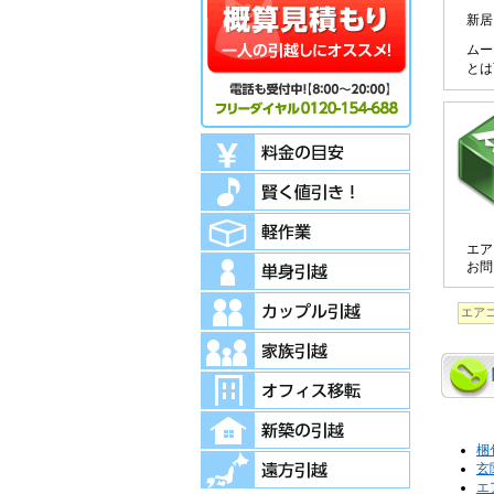
新居
ムー
とは
エア
お問
エア
梱
玄
エ