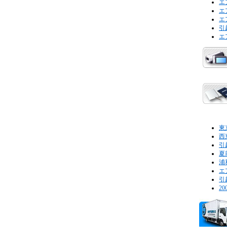
エ
エ
エ
引
エ
東
西
引
夏
浦
エ
引
2