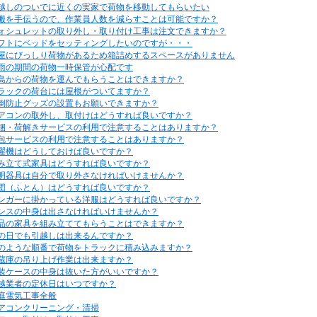
越しのついでに近くの実家で荷物を移動してもらいたい
搬を手伝うので、作業員人数を減らすことは可能ですか？
ォシュレットの取り外し・取り付け工事は注文できますか？
フトにベッドをセッティングしたいのですが・・・
屋にびっしり荷物があるため箱詰めするスペースがありません
雨の期間の荷物一時保管が心配です
島からの荷物を運んでもらうことはできますか？
ラックの荷台には屋根がついてますか？
倒防止グッズの設置もお願いできますか？
アコンの取外し、取付けはどうすれば良いですか？
梱・荷解きサービスの利用で注意することはありますか？
包サービスの利用で注意することはありますか？
濯機はどうしておけば良いですか？
み立て式家具はどうすれば良いですか？
明器具は自分で取り外さなければいけませんか？
団（ふとん）はどうすれば良いですか？
ンガーに掛かっている洋服はどうすれば良いですか？
ンスの中身は出さなければいけませんか？
品の家具を組み立ててもらうことはできますか？
の日でも引越しは出来るんですか？
のような順番で荷物をトラックに積み込みますか？
蔵庫の吊り上げ作業は出来ますか？
装ケースの中身は抜いた方がいいですか？
越業者の定休日はいつですか？
庭電気工事全般
アコンクリーニング・清掃