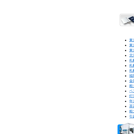
東
東
東
北
札
札
札
福
金
粗
ペ
灯
年
茶
粗
引