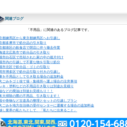
関連ブログ
「不用品」に関連のあるブログ記事です。
京都練馬区から東京都練馬区へお引越し
京都多摩市で処分品の引き取り
京都港区の飲食店で閉店に伴う撤去作業
海道北広島市で処分品の引き取り
幌市白石区で売却された家の中の後片付け
幌市内の引越しで不要な物を引取り処分
幌市北区で処分品・ゴミの引取り
岡市博多区で処分品引取り付きの引越し
庫を不用品として引き取る場合の追加料金
大ごみをゴミ捨て場・集積所へ運ぶ場合の注意事項
ンキ・塗料などの不用品引き取りは別途お見積り
油などの廃油は別途お見積もり！！
末大掃除の際の不用品、引き取ります！
器や巻物など古道具の整理とセットの引越しプラン
大ごみを地方自治体の受付センターに運搬する場合の追加料金
越し業界の私たちとして、「私たちに出来ること」