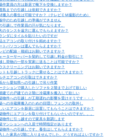
場作業員の方は新居で靴下を交換しますか？
渡島までの引越しは依頼できますか？
材搬入の養生は可能ですか？（テレビＣＭ撮影のため）
娠中のため引越しの準備ができません
の引越しで作業員の汗が気になります。
大のタンスを遠方に運んでもらえますか？
ランダにタイルを貼りたいのですが
品エアコンの取り付けを頼めますか？
ートパソコンは運んでもらえますか？
レビの配線・接続はお願いできますか？
ォーターサーバーを契約して引越し料金が割引に？
越し荷物の一部を実家に送ることは可能ですか？
ウスクリーニングはお願いできますか？
ットも引越しトラックに乗せることはできますか？
ルチエアコンの引取はできますか？
浜から愛知県への引越しで吊り作業
ークションで購入したソファを２階まで上げて欲しい
階建ての戸建ての２階に冷蔵庫を搬入して欲しい
築物件への引越しが工期遅れの影響を受けそうです・・・
築への冷蔵庫搬入のための目隠しフェンスの取外し
しいエアコンを新居に設置してもらうことはできますか？
築物件にエアコンを取り付けてもらいたいのですが。。。
築物件に引っ越すので家具を新調します
築マンションへの入居で時間指定があります
築物件への引越しです。養生はしてもらえますか？
入した家具が2階に入りませんでした。どうすればよいですか？