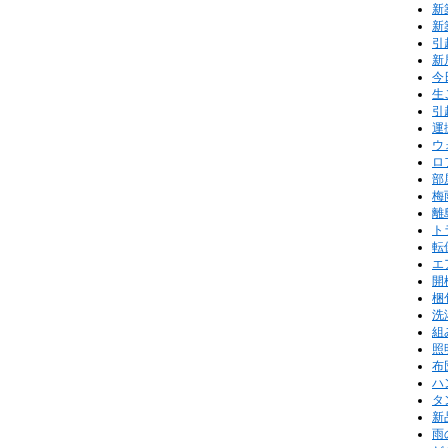
新
新
引
新
今
生
引
運
ウ
ロ
部
梅
離
ト
転
エ
開
梱
洗
組
照
布
ハ
タ
新
雨