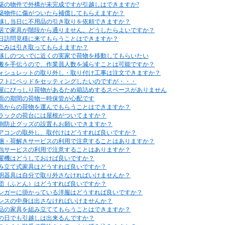
築の物件で外構が未完成ですが引越しはできますか?
築物件に傷がついたら補償してもらえますか？
越し当日に不用品の引き取りを依頼できますか？
居で家具が階段から通りません。どうしたらよいですか？
日訪問見積に来てもらうことはできますか？
ごみは引き取ってもらえますか？
越しのついでに近くの実家で荷物を移動してもらいたい
搬を手伝うので、作業員人数を減らすことは可能ですか？
ォシュレットの取り外し・取り付け工事は注文できますか？
フトにベッドをセッティングしたいのですが・・・
屋にびっしり荷物があるため箱詰めするスペースがありません
雨の期間の荷物一時保管が心配です
島からの荷物を運んでもらうことはできますか？
ラックの荷台には屋根がついてますか？
倒防止グッズの設置もお願いできますか？
アコンの取外し、取付けはどうすれば良いですか？
梱・荷解きサービスの利用で注意することはありますか？
包サービスの利用で注意することはありますか？
濯機はどうしておけば良いですか？
み立て式家具はどうすれば良いですか？
明器具は自分で取り外さなければいけませんか？
団（ふとん）はどうすれば良いですか？
ンガーに掛かっている洋服はどうすれば良いですか？
ンスの中身は出さなければいけませんか？
品の家具を組み立ててもらうことはできますか？
の日でも引越しは出来るんですか？