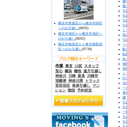
建
愛
引
引
引
横浜市青葉区から横浜市緑区
引
へのお引越し
(08/05)
ト
横浜市旭区から横浜市旭区へ
高
のお引越し
(08/02)
引
横浜市鶴見区から東京都新宿
ベ
区へのお引越し
(07/30)
配
転
ブログ頻出キーワード
急
強
作業
東京
23区
スタッフ
荷
安心
横浜
梱包
遠方引越し
ト
神奈川
川崎
家具
川崎市
灯
混載便
神奈川県
トラック
冷
世田谷区
単身引越し
マン
一
ション
階段
予約状況
骨
建
引
引
一
引
引
引