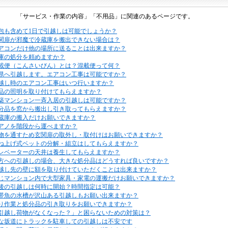
「サービス・作業の内容」「不用品」に関連のあるページです。
包も含めて1日で引越しは可能でしょうか？
関扉が邪魔で冷蔵庫を搬出できない場合は？
アコンだけ他の場所に送ることは出来ますか？
庫の処分を頼めますか？
載便（こんさいびん）とは？混載便って何？
県へ引越します。エアコン工事は可能ですか？
越し時のエアコン工事はいつ行いますか？
品の照明を取り付けてもらえますか？
築マンション一斉入居の引越しは可能ですか？
分品を窓から搬出し引き取ってもらえますか？
蔵庫の搬入だけお願いできますか？
アノを階段から運べますか？
物を通すため玄関扉の取外し・取付けはお願いできますか？
ね上げ式ベットの分解・組立はしてもらえますか？
レベーターの天井は養生してもらえますか？
方への引越しの場合、大きな処分品はどうすれば良いですか？
越し先の壁に額を取り付けていただくことは出来ますか？
じマンション内で大型家具・家電の運搬だけお願いできますか？
後の引越しは何時に開始？時間指定は可能？
帯魚の水槽が沢山ある引越しもお願い出来ますか？
り作業と処分品の引き取りをお願いできますか？
引越し荷物がなくなった？」と困らないための対策は？
な坂道にトラックを駐車しての引越しは不安です