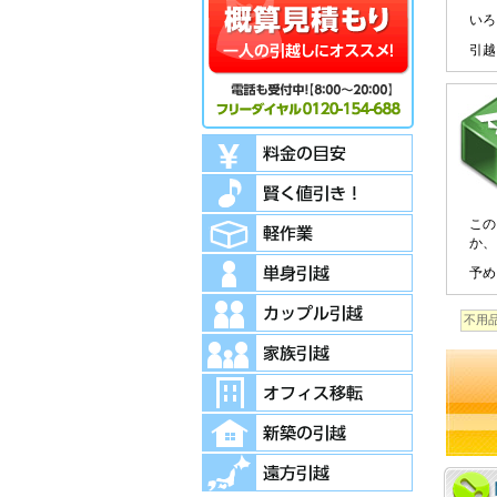
いろ
引越
この
か、
予め
不用