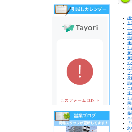
梱
玄
エ
金
混
他
引
新
新
処
冷
ピ
荷
跳
エ
遠
引
同
午
熱
吊
「
急