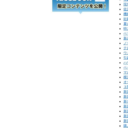
現
佐
機
妊
夏
特
ベ
新
ノ
テ
ウ
引
ハ
ペ
マ
横
オ
３
新
新
新
新
新
新
新
購