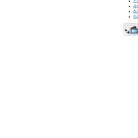
ど
冷
衣
引