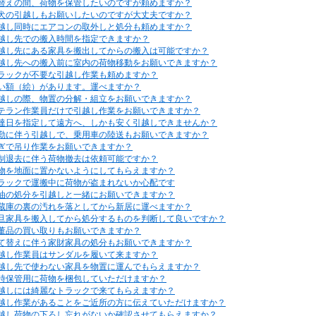
替えの間、荷物を保管したいのですが頼めますか？
犬の引越しもお願いしたいのですが大丈夫ですか？
越し同時にエアコンの取外しと処分も頼めますか？
越し先での搬入時間を指定できますか？
越し先にある家具を搬出してからの搬入は可能ですか？
越し先への搬入前に室内の荷物移動をお願いできますか？
ラックが不要な引越し作業も頼めますか？
い額（絵）があります。運べますか？
越しの際、物置の分解・組立をお願いできますか？
テラン作業員だけで引越し作業をお願いできますか？
達日を指定して遠方へ、しかも安く引越しできませんか？
勤に伴う引越しで、乗用車の陸送もお願いできますか？
ぎで吊り作業をお願いできますか？
制退去に伴う荷物撤去は依頼可能ですか？
物を地面に置かないようにしてもらえますか？
ラックで運搬中に荷物が盗まれないか心配です
油の処分を引越しと一緒にお願いできますか？
蔵庫の裏の汚れを落としてから新居に運べますか？
旦家具を搬入してから処分するものを判断して良いですか？
董品の買い取りもお願いできますか？
て替えに伴う家財家具の処分もお願いできますか？
越し作業員はサンダルを履いて来ますか？
越し先で使わない家具を物置に運んでもらえますか？
時保管用に荷物を梱包していただけますか？
越しには綺麗なトラックで来てもらえますか？
越し作業があることをご近所の方に伝えていただけますか？
越し荷物の下ろし忘れがないか確認させてもらえますか？