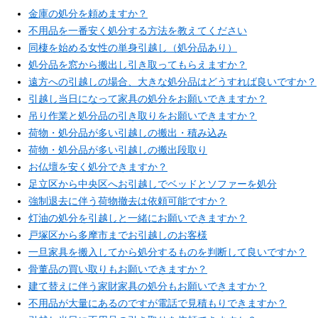
金庫の処分を頼めますか？
不用品を一番安く処分する方法を教えてください
同棲を始める女性の単身引越し（処分品あり）
処分品を窓から搬出し引き取ってもらえますか？
遠方への引越しの場合、大きな処分品はどうすれば良いですか？
引越し当日になって家具の処分をお願いできますか？
吊り作業と処分品の引き取りをお願いできますか？
荷物・処分品が多い引越しの搬出・積み込み
荷物・処分品が多い引越しの搬出段取り
お仏壇を安く処分できますか？
足立区から中央区へお引越しでベッドとソファーを処分
強制退去に伴う荷物撤去は依頼可能ですか？
灯油の処分を引越しと一緒にお願いできますか？
戸塚区から多摩市までお引越しのお客様
一旦家具を搬入してから処分するものを判断して良いですか？
骨董品の買い取りもお願いできますか？
建て替えに伴う家財家具の処分もお願いできますか？
不用品が大量にあるのですが電話で見積もりできますか？