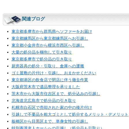
関連ブログ
東京都多摩市から群馬県へソファーをお届け
東京都練馬区から東京都練馬区へお引越し
東京都小金井市から横浜市西区へ引越し
大量の処分品を梱包して引き取り
東京都多摩市で処分品の引き取り
厨房器具の処分・引取り、倉庫への運搬
ゴミ屋敷の片付け・引越し、おまかせください
東京都港区の飲食店で閉店に伴う撤去作業
大阪府茨木市で遺品整理を承りました
茨木市から大阪市住吉区まで、処分込みの引越し
北海道北広島市で処分品の引き取り
札幌市白石区で売却された家の中の後片付け
引越しで不要品を粗大ゴミとして処分するメリット・デメリット
板橋区から目黒区まで、単身女性の引越し
特別養護老人ホームへの引越し（処分品も引取り）