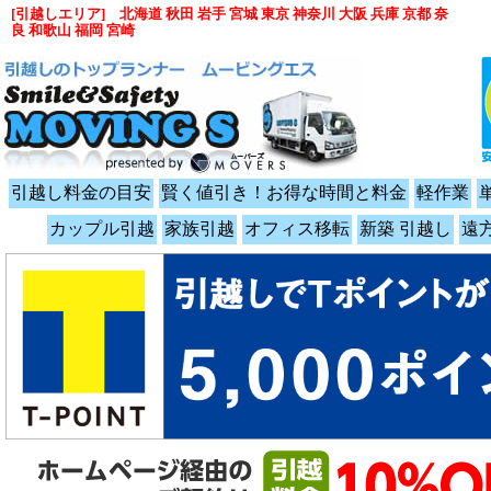
[引越しエリア] 北海道 秋田 岩手 宮城 東京 神奈川 大阪 兵庫 京都 奈
良 和歌山 福岡 宮崎
引越し料金の目安
賢く値引き！お得な時間と料金
軽作業
カップル引越
家族引越
オフィス移転
新築 引越し
遠