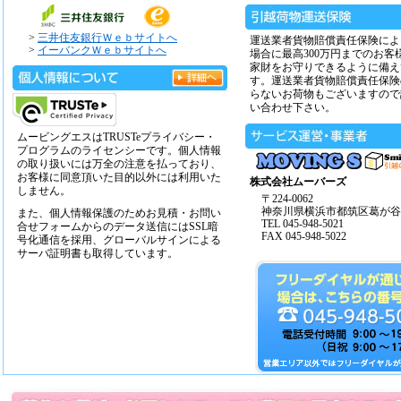
>
三井住友銀行Ｗｅｂサイトへ
運送業者貨物賠償責任保険によ
>
イーバンクＷｅｂサイトへ
場合に最高300万円までのお客
家財をお守りできるように備え
す。運送業者貨物賠償責任保険
らないお荷物もございますので
い合わせ下さい。
ムービングエスはTRUSTeプライバシー・
プログラムのライセンシーです。個人情報
の取り扱いには万全の注意を払っており、
お客様に同意頂いた目的以外には利用いた
株式会社ムーバーズ
しません。
〒224-0062
神奈川県横浜市都筑区葛が谷14
また、個人情報保護のためお見積・お問い
TEL 045-948-5021
合せフォームからのデータ送信にはSSL暗
FAX 045-948-5022
号化通信を採用、グローバルサインによる
サーバ証明書も取得しています。