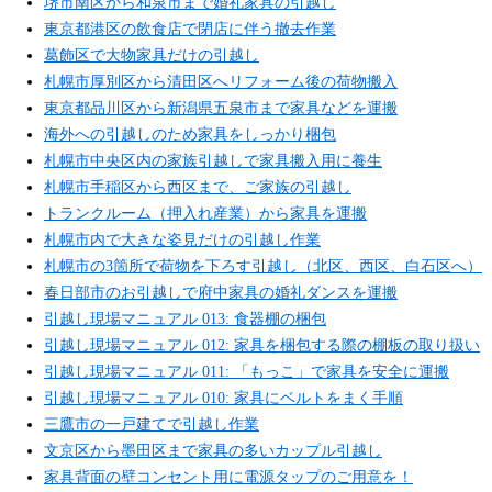
堺市南区から和泉市まで婚礼家具の引越し
東京都港区の飲食店で閉店に伴う撤去作業
葛飾区で大物家具だけの引越し
札幌市厚別区から清田区へリフォーム後の荷物搬入
東京都品川区から新潟県五泉市まで家具などを運搬
海外への引越しのため家具をしっかり梱包
札幌市中央区内の家族引越しで家具搬入用に養生
札幌市手稲区から西区まで、ご家族の引越し
トランクルーム（押入れ産業）から家具を運搬
札幌市内で大きな姿見だけの引越し作業
札幌市の3箇所で荷物を下ろす引越し（北区、西区、白石区へ）
春日部市のお引越しで府中家具の婚礼ダンスを運搬
引越し現場マニュアル 013: 食器棚の梱包
引越し現場マニュアル 012: 家具を梱包する際の棚板の取り扱い
引越し現場マニュアル 011: 「もっこ」で家具を安全に運搬
引越し現場マニュアル 010: 家具にベルトをまく手順
三鷹市の一戸建てで引越し作業
文京区から墨田区まで家具の多いカップル引越し
家具背面の壁コンセント用に電源タップのご用意を！