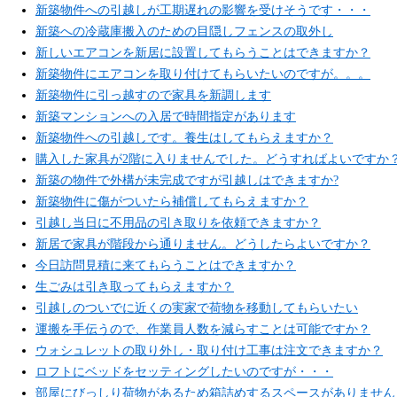
新築物件への引越しが工期遅れの影響を受けそうです・・・
新築への冷蔵庫搬入のための目隠しフェンスの取外し
新しいエアコンを新居に設置してもらうことはできますか？
新築物件にエアコンを取り付けてもらいたいのですが。。。
新築物件に引っ越すので家具を新調します
新築マンションへの入居で時間指定があります
新築物件への引越しです。養生はしてもらえますか？
購入した家具が2階に入りませんでした。どうすればよいですか
新築の物件で外構が未完成ですが引越しはできますか?
新築物件に傷がついたら補償してもらえますか？
引越し当日に不用品の引き取りを依頼できますか？
新居で家具が階段から通りません。どうしたらよいですか？
今日訪問見積に来てもらうことはできますか？
生ごみは引き取ってもらえますか？
引越しのついでに近くの実家で荷物を移動してもらいたい
運搬を手伝うので、作業員人数を減らすことは可能ですか？
ウォシュレットの取り外し・取り付け工事は注文できますか？
ロフトにベッドをセッティングしたいのですが・・・
部屋にびっしり荷物があるため箱詰めするスペースがありません