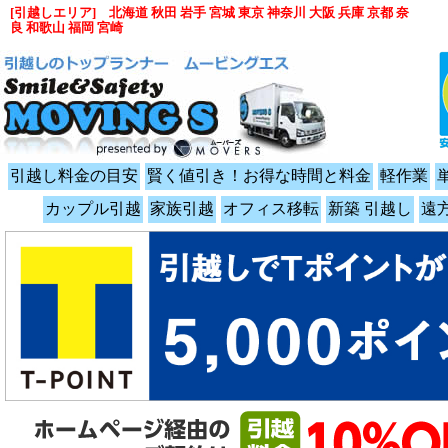
[引越しエリア] 北海道 秋田 岩手 宮城 東京 神奈川 大阪 兵庫 京都 奈
良 和歌山 福岡 宮崎
引越し料金の目安
賢く値引き！お得な時間と料金
軽作業
カップル引越
家族引越
オフィス移転
新築 引越し
遠