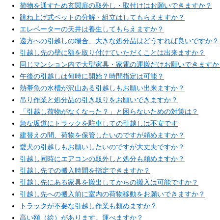
荷物を通すため玄関扉の取外し・取付けはお願いできますか？
跳ね上げ式ベットの分解・組立はしてもらえますか？
エレベーターの天井は養生してもらえますか？
遠方への引越しの場合、大きな処分品はどうすれば良いですか？
引越し先の壁に額を取り付けていただくことは出来ますか？
同じマンション内で大型家具・家電の運搬だけお願いできますか
午後の引越しは何時に開始？時間指定は可能？
熱帯魚の水槽が沢山ある引越しもお願い出来ますか？
吊り作業と処分品の引き取りをお願いできますか？
「引越し荷物がなくなった？」と困らないための対策は？
急な坂道にトラックを駐車しての引越しは不安です
建替えの間、荷物を保管したいのですが頼めますか？
愛犬の引越しもお願いしたいのですが大丈夫ですか？
引越し同時にエアコンの取外しと処分も頼めますか？
引越し先での搬入時間を指定できますか？
引越し先にある家具を搬出してからの搬入は可能ですか？
引越し先への搬入前に室内の荷物移動をお願いできますか？
トラックが不要な引越し作業も頼めますか？
高い額（絵）があります。運べますか？