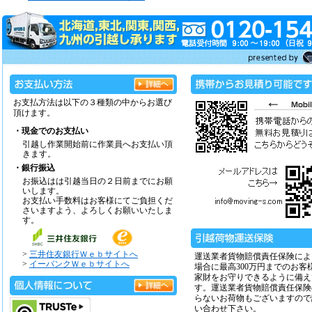
お支払方法は以下の３種類の中からお選び
頂けます。
・現金でのお支払い
引越し作業開始前に作業員へお支払い頂
きます。
・銀行振込
お振込はは引越当日の２日前までにお願
いします。
お支払い手数料はお客様にてご負担くだ
さいますよう、よろしくお願いいたしま
す。
>
三井住友銀行Ｗｅｂサイトへ
運送業者貨物賠償責任保険によ
>
イーバンクＷｅｂサイトへ
場合に最高300万円までのお客
家財をお守りできるように備え
す。運送業者貨物賠償責任保険
らないお荷物もございますので
い合わせ下さい。