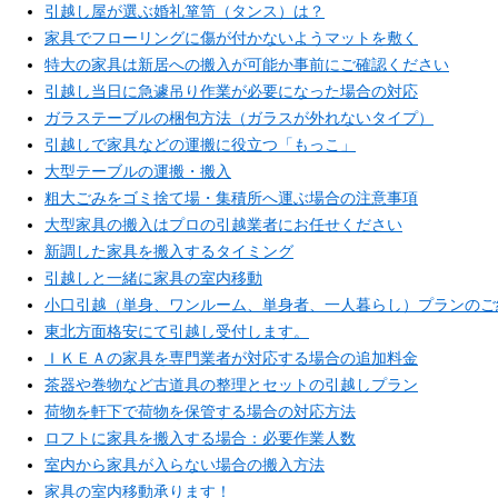
引越し屋が選ぶ婚礼箪笥（タンス）は？
家具でフローリングに傷が付かないようマットを敷く
特大の家具は新居への搬入が可能か事前にご確認ください
引越し当日に急遽吊り作業が必要になった場合の対応
ガラステーブルの梱包方法（ガラスが外れないタイプ）
引越しで家具などの運搬に役立つ「もっこ」
大型テーブルの運搬・搬入
粗大ごみをゴミ捨て場・集積所へ運ぶ場合の注意事項
大型家具の搬入はプロの引越業者にお任せください
新調した家具を搬入するタイミング
引越しと一緒に家具の室内移動
小口引越（単身、ワンルーム、単身者、一人暮らし）プランのご
東北方面格安にて引越し受付します。
ＩＫＥＡの家具を専門業者が対応する場合の追加料金
茶器や巻物など古道具の整理とセットの引越しプラン
荷物を軒下で荷物を保管する場合の対応方法
ロフトに家具を搬入する場合：必要作業人数
室内から家具が入らない場合の搬入方法
家具の室内移動承ります！