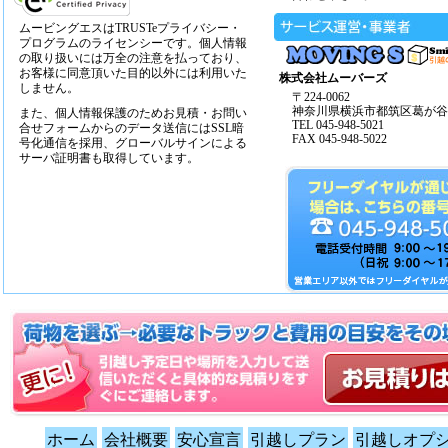
ムービングエスはTRUSTeプライバシー・
プログラムのライセンシーです。個人情報
の取り扱いには万全の注意を払っており、
お客様に同意頂いた目的以外には利用いた
株式会社ムーバーズ
しません。
〒224-0062
神奈川県横浜市都筑区葛が谷14
また、個人情報保護のためお見積・お問い
TEL 045-948-5021
合せフォームからのデータ送信にはSSL暗
FAX 045-948-5022
号化通信を採用、グローバルサインによる
サーバ証明書も取得しています。
ホーム
会社概要
安心宣言
引越しプラン
引越しオプ