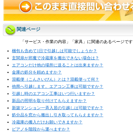
関連ページ
「サービス・作業の内容」「家具」に関連のあるページです
梱包も含めて1日で引越しは可能でしょうか？
玄関扉が邪魔で冷蔵庫を搬出できない場合は？
エアコンだけ他の場所に送ることは出来ますか？
金庫の処分を頼めますか？
混載便（こんさいびん）とは？混載便って何？
他県へ引越します。エアコン工事は可能ですか？
引越し時のエアコン工事はいつ行いますか？
新品の照明を取り付けてもらえますか？
新築マンション一斉入居の引越しは可能ですか？
処分品を窓から搬出し引き取ってもらえますか？
冷蔵庫の搬入だけお願いできますか？
ピアノを階段から運べますか？