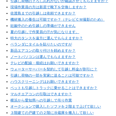
引越し荷物の下ろし忘れがないか確認させてもらえますか？
現場作業員の方は新居で靴下を交換しますか？
佐渡島までの引越しは依頼できますか？
機材搬入の養生は可能ですか？（テレビＣＭ撮影のため）
妊娠中のため引越しの準備ができません
夏の引越しで作業員の汗が気になります。
特大のタンスを遠方に運んでもらえますか？
ベランダにタイルを貼りたいのですが
新品エアコンの取り付けを頼めますか？
ノートパソコンは運んでもらえますか？
テレビの配線・接続はお願いできますか？
ウォーターサーバーを契約して引越し料金が割引に？
引越し荷物の一部を実家に送ることは可能ですか？
ハウスクリーニングはお願いできますか？
ペットも引越しトラックに乗せることはできますか？
マルチエアコンの引取はできますか？
横浜から愛知県への引越しで吊り作業
オークションで購入したソファを２階まで上げて欲しい
３階建ての戸建ての２階に冷蔵庫を搬入して欲しい