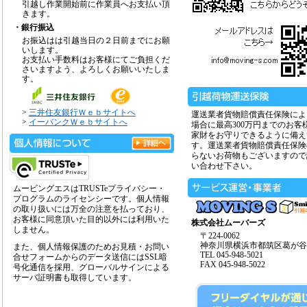
引越し作業開始前に作業員へお支払い頂
きます。
・銀行振込
お振込はは引越当日の２日前までにお願
いします。
お支払い手数料はお客様にてご負担くだ
さいますよう、よろしくお願いいたしま
す。
>
三井住友銀行Ｗｅｂサイトへ
運送業者貨物賠償責任保険によ
>
イーバンクＷｅｂサイトへ
場合に最高300万円までのお客
家財をお守りできるように備え
す。運送業者貨物賠償責任保険
らないお荷物もございますので
い合わせ下さい。
ムービングエスはTRUSTeプライバシー・
プログラムのライセンシーです。個人情報
の取り扱いには万全の注意を払っており、
お客様に同意頂いた目的以外には利用いた
株式会社ムーバーズ
しません。
〒224-0062
神奈川県横浜市都筑区葛が谷14
また、個人情報保護のためお見積・お問い
TEL 045-948-5021
合せフォームからのデータ送信にはSSL暗
FAX 045-948-5022
号化通信を採用、グローバルサインによる
サーバ証明書も取得しています。