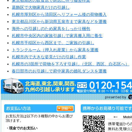
東京都港区の飲食店で閉店に伴う撤去作業
葛飾区で大物家具だけの引越し
札幌市厚別区から清田区へリフォーム後の荷物搬入
東京都品川区から新潟県五泉市まで家具などを運搬
海外への引越しのため家具をしっかり梱包
札幌市中央区内の家族引越しで家具搬入用に養生
札幌市手稲区から西区まで、ご家族の引越し
トランクルーム（押入れ産業）から家具を運搬
札幌市内で大きな姿見だけの引越し作業
札幌市の3箇所で荷物を下ろす引越し（北区、西区、白石区へ）
春日部市のお引越しで府中家具の婚礼ダンスを運搬
お支払方法は以下の３種類の中からお選び
頂けます。
・現金でのお支払い