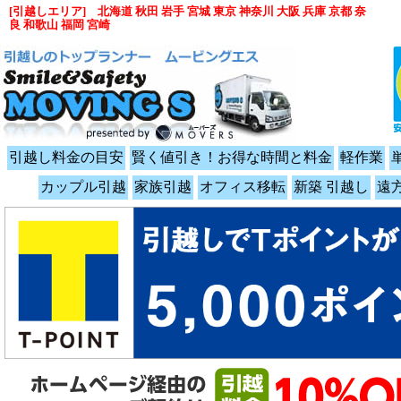
[引越しエリア] 北海道 秋田 岩手 宮城 東京 神奈川 大阪 兵庫 京都 奈
良 和歌山 福岡 宮崎
引越し料金の目安
賢く値引き！お得な時間と料金
軽作業
カップル引越
家族引越
オフィス移転
新築 引越し
遠